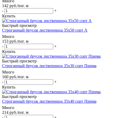
Много
142
руб.
/пог. м
-
+
Купить
Быстрый просмотр
Строганный брусок лиственница 35х50 сорт А
Много
153
руб.
/пог. м
-
+
Купить
Быстрый просмотр
Строганный брусок лиственница 35х30 сорт Прима
Много
160
руб.
/пог. м
-
+
Купить
Быстрый просмотр
Строганный брусок лиственница 35х40 сорт Прима
Много
214
руб.
/пог. м
-
+