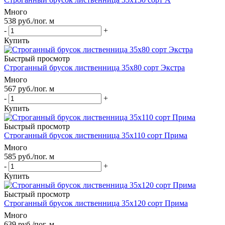
Много
538
руб.
/пог. м
-
+
Купить
Быстрый просмотр
Строганный брусок лиственница 35х80 сорт Экстра
Много
567
руб.
/пог. м
-
+
Купить
Быстрый просмотр
Строганный брусок лиственница 35х110 сорт Прима
Много
585
руб.
/пог. м
-
+
Купить
Быстрый просмотр
Строганный брусок лиственница 35х120 сорт Прима
Много
639
руб.
/пог. м