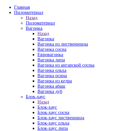
Главная
Пиломатериал
Назад
Пиломатериал
Вагонка
Назад
Вагонка
Вагонка из лиственницы
Вагонка сосна
Евровагонка
Вагонка липа
Вагонка из ангарской сосны
Вагонка ольха
Вагонка осина
Вагонка из кедра
Вагонка абаш
Вагонка дуб
Блок-хаус
Назад
Блок-хаус
Блок-хаус сосна
Блок-хаус лиственница
Блок-хаус ольха
Блок-хаус липа