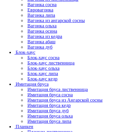
Вагонка сосна
Евровагонка
Вагонка липа
Вагонка из ангарской сосны
Вагонка ольха
Вагонка осина
Вагонка из кедра
Вагонка абаш
Вагонка дуб
Блок-хаус
Блок-хаус сосна
Блок-хаус лиственница
Блок-хаус ольха
Блок-хаус липа
Блок-хаус кедр
Имитация бруса
Имитация бруса лиственница
Имитация бруса сосна
Имитация бруса из Ангарской сосны
Имитация бруса кедр
Имитация бруса дуб
Имитация бруса ольха
Имитация бруса липа
Планкен
Планкен лиственница