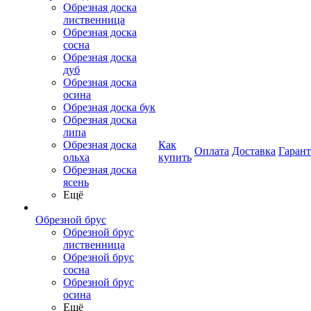
Обрезная доска
лиственница
Обрезная доска
сосна
Обрезная доска
дуб
Обрезная доска
осина
Обрезная доска бук
Обрезная доска
липа
Обрезная доска
Как
Оплата
Доставка
Гаран
ольха
купить
Обрезная доска
ясень
Ещё
Обрезной брус
Обрезной брус
лиственница
Обрезной брус
сосна
Обрезной брус
осина
Ещё