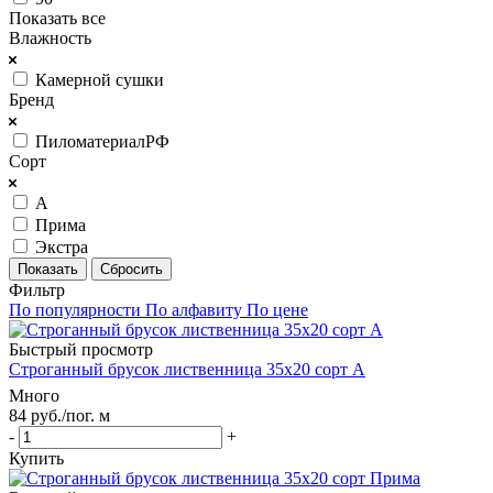
Показать все
Влажность
Камерной сушки
Бренд
ПиломатериалРФ
Сорт
А
Прима
Экстра
Сбросить
Фильтр
По популярности
По алфавиту
По цене
Быстрый просмотр
Строганный брусок лиственница 35х20 сорт А
Много
84
руб.
/пог. м
-
+
Купить