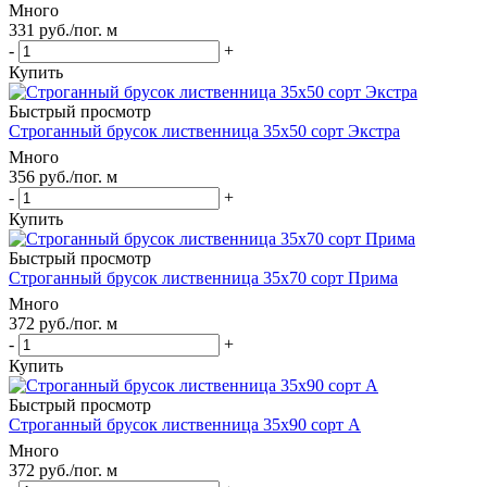
Много
331
руб.
/пог. м
-
+
Купить
Быстрый просмотр
Строганный брусок лиственница 35х50 сорт Экстра
Много
356
руб.
/пог. м
-
+
Купить
Быстрый просмотр
Строганный брусок лиственница 35х70 сорт Прима
Много
372
руб.
/пог. м
-
+
Купить
Быстрый просмотр
Строганный брусок лиственница 35х90 сорт А
Много
372
руб.
/пог. м