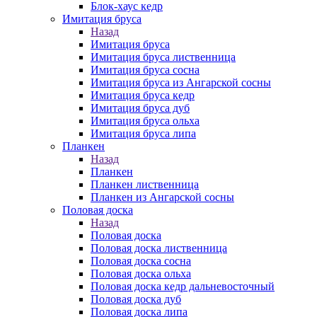
Блок-хаус кедр
Имитация бруса
Назад
Имитация бруса
Имитация бруса лиственница
Имитация бруса сосна
Имитация бруса из Ангарской сосны
Имитация бруса кедр
Имитация бруса дуб
Имитация бруса ольха
Имитация бруса липа
Планкен
Назад
Планкен
Планкен лиственница
Планкен из Ангарской сосны
Половая доска
Назад
Половая доска
Половая доска лиственница
Половая доска сосна
Половая доска ольха
Половая доска кедр дальневосточный
Половая доска дуб
Половая доска липа