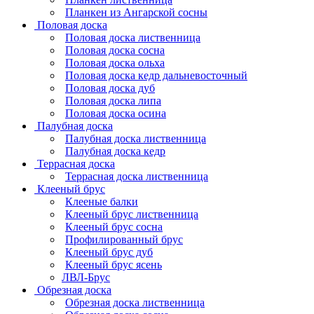
Планкен из Ангарской сосны
Половая доска
Половая доска лиственница
Половая доска сосна
Половая доска ольха
Половая доска кедр дальневосточный
Половая доска дуб
Половая доска липа
Половая доска осина
Палубная доска
Палубная доска лиственница
Палубная доска кедр
Террасная доска
Террасная доска лиственница
Клееный брус
Клееные балки
Клееный брус лиственница
Клееный брус сосна
Профилированный брус
Клееный брус дуб
Клееный брус ясень
ЛВЛ-Брус
Обрезная доска
Обрезная доска лиственница