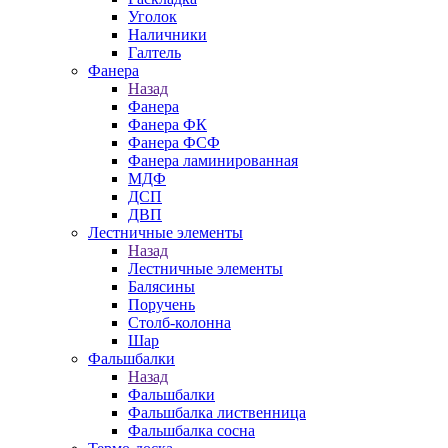
Уголок
Наличники
Галтель
Фанера
Назад
Фанера
Фанера ФК
Фанера ФСФ
Фанера ламинированная
МДФ
ДСП
ДВП
Лестничные элементы
Назад
Лестничные элементы
Балясины
Поручень
Столб-колонна
Шар
Фальшбалки
Назад
Фальшбалки
Фальшбалка лиственница
Фальшбалка сосна