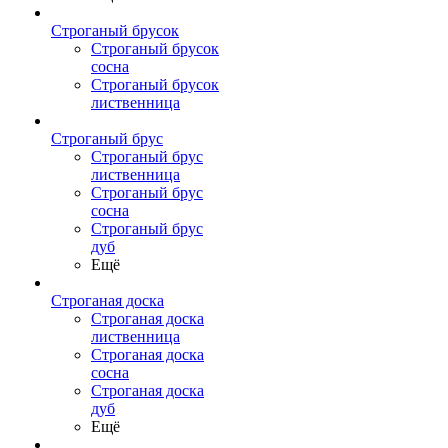
Строганый брусок
Строганый брусок
сосна
Строганый брусок
лиственница
Строганый брус
Строганый брус
лиственница
Строганый брус
сосна
Строганый брус
дуб
Ещё
Строганая доска
Строганая доска
лиственница
Строганая доска
сосна
Строганая доска
дуб
Ещё