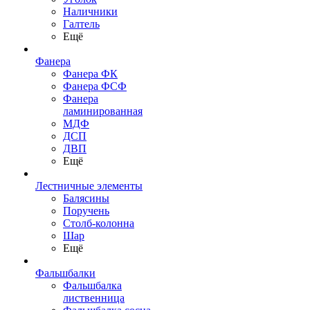
Наличники
Галтель
Ещё
Фанера
Фанера ФК
Фанера ФСФ
Фанера
ламинированная
МДФ
ДСП
ДВП
Ещё
Лестничные элементы
Балясины
Поручень
Столб-колонна
Шар
Ещё
Фальшбалки
Фальшбалка
лиственница