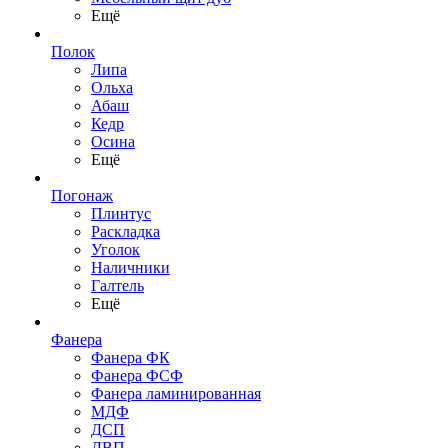
Ещё
Полок
Липа
Ольха
Абаш
Кедр
Осина
Ещё
Погонаж
Плинтус
Раскладка
Уголок
Наличники
Галтель
Ещё
Фанера
Фанера ФК
Фанера ФСФ
Фанера ламинированная
МДФ
ДСП
ДВП