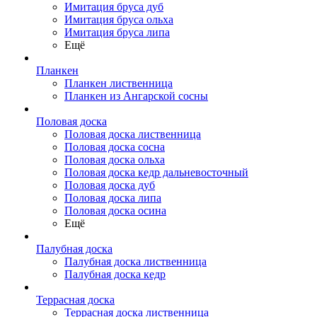
Имитация бруса дуб
Имитация бруса ольха
Имитация бруса липа
Ещё
Планкен
Планкен лиственница
Планкен из Ангарской сосны
Половая доска
Половая доска лиственница
Половая доска сосна
Половая доска ольха
Половая доска кедр дальневосточный
Половая доска дуб
Половая доска липа
Половая доска осина
Ещё
Палубная доска
Палубная доска лиственница
Палубная доска кедр
Террасная доска
Террасная доска лиственница