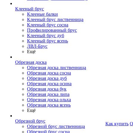
Клееный брус
Клееные балки
Клееный брус лиственница
Клееный брус сосна
Профилированный брус
Клееный брус дуб
Клееный брус ясень
ЛВЛ-Брус
Ещё
Обрезная доска
Обрезная доска лиственница
Обрезная доска сосна
Обрезная доска дуб
Обрезная доска осина
Обрезная доска бук
Обрезная доска липа
Обрезная доска ольха
Обрезная доска ясень
Ещё
Обрезной брус
Как купить
О
Обрезной брус лиственница
Обрезной брус сосна