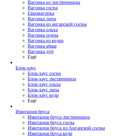
Вагонка из лиственницы
Вагонка сосна
Евровагонка
Вагонка липа
Вагонка из ангарской сосны
Вагонка ольха
Вагонка осина
Вагонка из кедра
Вагонка абаш
Вагонка дуб
Ещё
Блок-хаус
Блок-хаус сосна
Блок-хаус лиственница
Блок-хаус ольха
Блок-хаус липа
Блок-хаус кедр
Ещё
Имитация бруса
Имитация бруса лиственница
Имитация бруса сосна
Имитация бруса из Ангарской сосны
Имитация бруса кедр