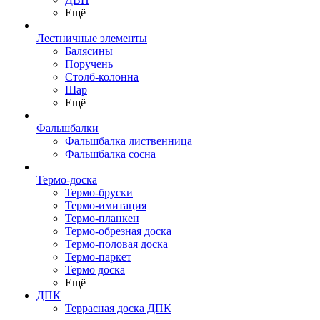
Ещё
Лестничные элементы
Балясины
Поручень
Столб-колонна
Шар
Ещё
Фальшбалки
Фальшбалка лиственница
Фальшбалка сосна
Термо-доска
Термо-бруски
Термо-имитация
Термо-планкен
Термо-обрезная доска
Термо-половая доска
Термо-паркет
Термо доска
Ещё
ДПК
Террасная доска ДПК