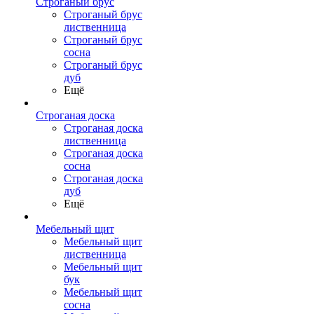
Строганый брус
Строганый брус
лиственница
Строганый брус
сосна
Строганый брус
дуб
Ещё
Строганая доска
Строганая доска
лиственница
Строганая доска
сосна
Строганая доска
дуб
Ещё
Мебельный щит
Мебельный щит
лиственница
Мебельный щит
бук
Мебельный щит
сосна