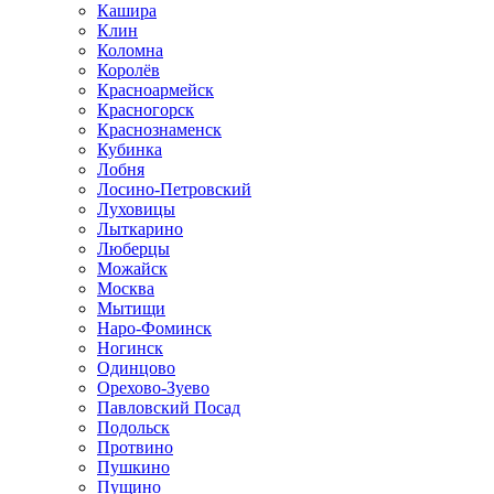
Кашира
Клин
Коломна
Королёв
Красноармейск
Красногорск
Краснознаменск
Кубинка
Лобня
Лосино-Петровский
Луховицы
Лыткарино
Люберцы
Можайск
Москва
Мытищи
Наро-Фоминск
Ногинск
Одинцово
Орехово-Зуево
Павловский Посад
Подольск
Протвино
Пушкино
Пущино