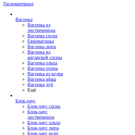
Пиломатериал
Вагонка
Вагонка из
лиственницы
Вагонка сосна
Евровагонка
Вагонка липа
Вагонка из
ангарской сосны
Вагонка ольха
Вагонка осина
Вагонка из кедра
Вагонка абаш
Вагонка дуб
Ещё
Блок-хаус
Блок-хаус сосна
Блок-хаус
лиственница
Блок-хаус ольха
Блок-хаус липа
Блок-хаус кедр