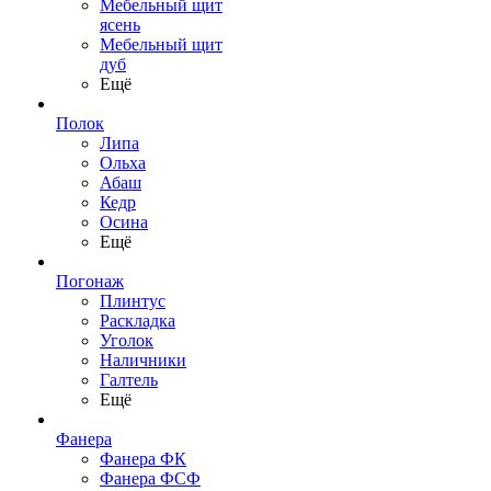
Мебельный щит
ясень
Мебельный щит
дуб
Ещё
Полок
Липа
Ольха
Абаш
Кедр
Осина
Ещё
Погонаж
Плинтус
Раскладка
Уголок
Наличники
Галтель
Ещё
Фанера
Фанера ФК
Фанера ФСФ