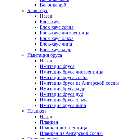
Вагонка дуб
Блок-хаус
Назад
Блок-хаус
Блок-хаус сосна
Блок-хаус лиственница
Блок-хаус ольха
Блок-хаус липа
Блок-хаус кедр
Имитация бруса
Назад
Имитация бруса
Имитация бруса лиственница
Имитация бруса сосна
Имитация бруса из Ангарской сосны
Имитация бруса кедр
Имитация бруса дуб
Имитация бруса ольха
Имитация бруса липа
Планкен
Назад
Планкен
Планкен лиственница
Планкен из Ангарской сосны
Половая доска