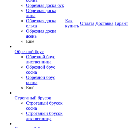
осина
Обрезная доска бук
Обрезная доска
липа
Обрезная доска
Как
Оплата
Доставка
Гаран
ольха
купить
Обрезная доска
ясень
Ещё
Обрезной брус
Обрезной брус
лиственница
Обрезной брус
сосна
Обрезной брус
осина
Ещё
Строганый брусок
Строганый брусок
сосна
Строганый брусок
лиственница