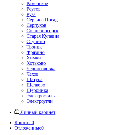
Раменское
Реутов
Руза
Сергиев Посад
Серпухов
Солнечногорск
Старая Купавна
Ступино
Троицк
Фрязино
Химки
Хотьково
Черноголовка
Чехов
Шатура
Щелково
Щербинка
Электросталь
Электроугли
Личный кабинет
Корзина
0
Отложенные
0