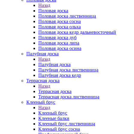
Назад
Половая доска
Половая доска лиственница
Половая доска сосна
Половая доска ольха
Половая доска кедр дальневосточный
Половая доска дуб
Половая доска липа
Половая доска осина
Палубная доска
Назад
Палубная доска
Палубная доска лиственница
Палубная доска кедр
Террасная доска
Назад
Террасная доска
Террасная доска лиственница
Клееный брус
Назад
Клееный брус
Клееные балки
Клееный брус лиственница
Клееный брус сосна