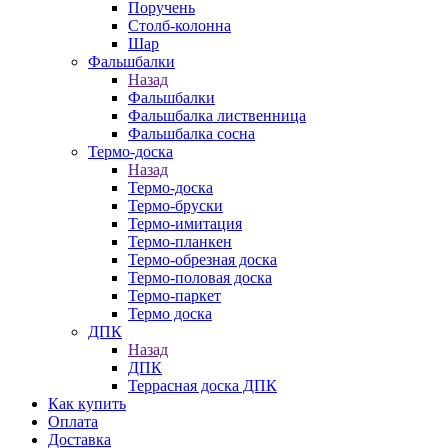
Поручень
Столб-колонна
Шар
Фальшбалки
Назад
Фальшбалки
Фальшбалка лиственница
Фальшбалка сосна
Термо-доска
Назад
Термо-доска
Термо-бруски
Термо-имитация
Термо-планкен
Термо-обрезная доска
Термо-половая доска
Термо-паркет
Термо доска
ДПК
Назад
ДПК
Террасная доска ДПК
Как купить
Оплата
Доставка