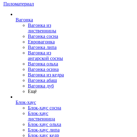
Пиломатериал
Вагонка
Вагонка из
лиственницы
Вагонка сосна
Евровагонка
Вагонка липа
Вагонка из
ангарской сосны
Вагонка ольха
Вагонка осина
Вагонка из кедра
Вагонка абаш
Вагонка дуб
Ещё
Блок-хаус
Блок-хаус сосна
Блок-хаус
лиственница
Блок-хаус ольха
Блок-хаус липа
Блок-хаус кедр