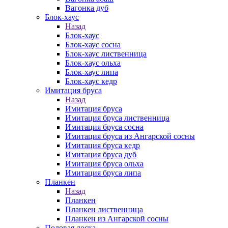
Вагонка дуб
Блок-хаус
Назад
Блок-хаус
Блок-хаус сосна
Блок-хаус лиственница
Блок-хаус ольха
Блок-хаус липа
Блок-хаус кедр
Имитация бруса
Назад
Имитация бруса
Имитация бруса лиственница
Имитация бруса сосна
Имитация бруса из Ангарской сосны
Имитация бруса кедр
Имитация бруса дуб
Имитация бруса ольха
Имитация бруса липа
Планкен
Назад
Планкен
Планкен лиственница
Планкен из Ангарской сосны
Половая доска