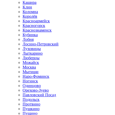
Кашира
Клин
Коломна
Королёв
Красноармейск
Красногорск
Краснознаменск
Кубинка
Лобня
Лосино-Петровский
Луховицы
Лыткарино
Люберцы
Можайск
Москва
Мытищи
Наро-Фоминск
Ногинск
Одинцово
Орехово-Зуево
Павловский Посад
Подольск
Протвино
Пушкино
Пущино