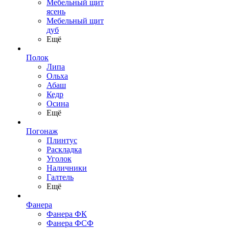
Мебельный щит
ясень
Мебельный щит
дуб
Ещё
Полок
Липа
Ольха
Абаш
Кедр
Осина
Ещё
Погонаж
Плинтус
Раскладка
Уголок
Наличники
Галтель
Ещё
Фанера
Фанера ФК
Фанера ФСФ