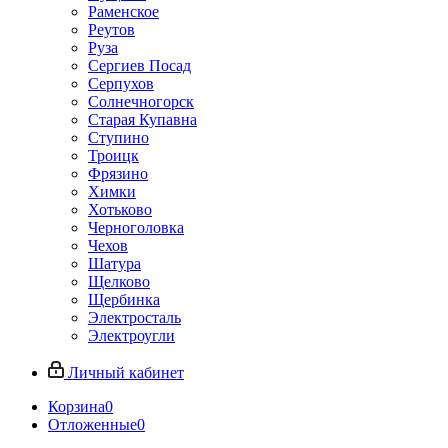
Раменское
Реутов
Руза
Сергиев Посад
Серпухов
Солнечногорск
Старая Купавна
Ступино
Троицк
Фрязино
Химки
Хотьково
Черноголовка
Чехов
Шатура
Щелково
Щербинка
Электросталь
Электроугли
Личный кабинет
Корзина
0
Отложенные
0