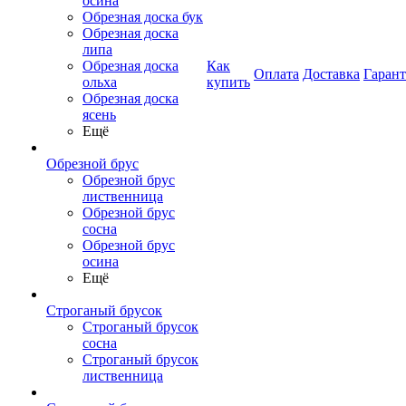
осина
Обрезная доска бук
Обрезная доска
липа
Обрезная доска
Как
Оплата
Доставка
Гаран
ольха
купить
Обрезная доска
ясень
Ещё
Обрезной брус
Обрезной брус
лиственница
Обрезной брус
сосна
Обрезной брус
осина
Ещё
Строганый брусок
Строганый брусок
сосна
Строганый брусок
лиственница