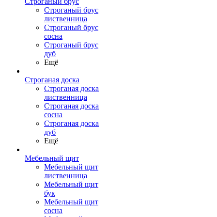
Строганый брус
Строганый брус
лиственница
Строганый брус
сосна
Строганый брус
дуб
Ещё
Строганая доска
Строганая доска
лиственница
Строганая доска
сосна
Строганая доска
дуб
Ещё
Мебельный щит
Мебельный щит
лиственница
Мебельный щит
бук
Мебельный щит
сосна