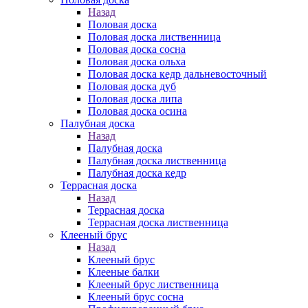
Назад
Половая доска
Половая доска лиственница
Половая доска сосна
Половая доска ольха
Половая доска кедр дальневосточный
Половая доска дуб
Половая доска липа
Половая доска осина
Палубная доска
Назад
Палубная доска
Палубная доска лиственница
Палубная доска кедр
Террасная доска
Назад
Террасная доска
Террасная доска лиственница
Клееный брус
Назад
Клееный брус
Клееные балки
Клееный брус лиственница
Клееный брус сосна