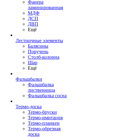
Фанера
ламинированная
МДФ
ДСП
ДВП
Ещё
Лестничные элементы
Балясины
Поручень
Столб-колонна
Шар
Ещё
Фальшбалки
Фальшбалка
лиственница
Фальшбалка сосна
Термо-доска
Термо-бруски
Термо-имитация
Термо-планкен
Термо-обрезная
доска