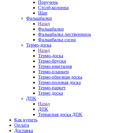
Поручень
Столб-колонна
Шар
Фальшбалки
Назад
Фальшбалки
Фальшбалка лиственница
Фальшбалка сосна
Термо-доска
Назад
Термо-доска
Термо-бруски
Термо-имитация
Термо-планкен
Термо-обрезная доска
Термо-половая доска
Термо-паркет
Термо доска
ДПК
Назад
ДПК
Террасная доска ДПК
Как купить
Оплата
Доставка