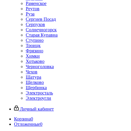
Раменское
Реутов
Руза
Сергиев Посад
Серпухов
Солнечногорск
Старая Купавна
Ступино
Троицк
Фрязино
Химки
Хотьково
Черноголовка
Чехов
Шатура
Щелково
Щербинка
Электросталь
Электроугли
Личный кабинет
Корзина
0
Отложенные
0