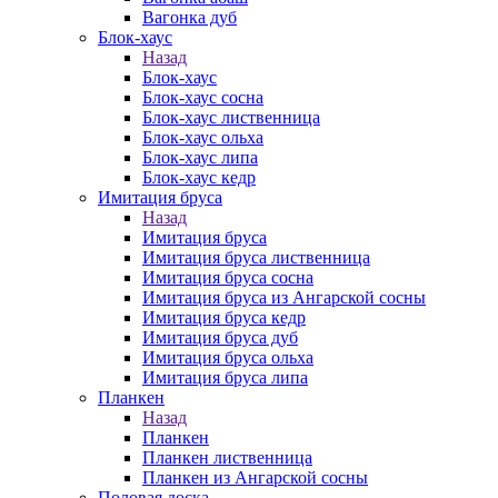
Вагонка дуб
Блок-хаус
Назад
Блок-хаус
Блок-хаус сосна
Блок-хаус лиственница
Блок-хаус ольха
Блок-хаус липа
Блок-хаус кедр
Имитация бруса
Назад
Имитация бруса
Имитация бруса лиственница
Имитация бруса сосна
Имитация бруса из Ангарской сосны
Имитация бруса кедр
Имитация бруса дуб
Имитация бруса ольха
Имитация бруса липа
Планкен
Назад
Планкен
Планкен лиственница
Планкен из Ангарской сосны
Половая доска