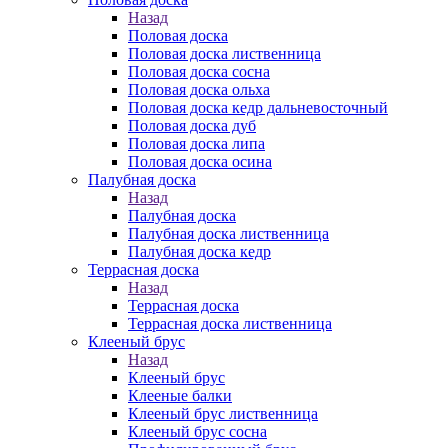
Назад
Половая доска
Половая доска лиственница
Половая доска сосна
Половая доска ольха
Половая доска кедр дальневосточный
Половая доска дуб
Половая доска липа
Половая доска осина
Палубная доска
Назад
Палубная доска
Палубная доска лиственница
Палубная доска кедр
Террасная доска
Назад
Террасная доска
Террасная доска лиственница
Клееный брус
Назад
Клееный брус
Клееные балки
Клееный брус лиственница
Клееный брус сосна