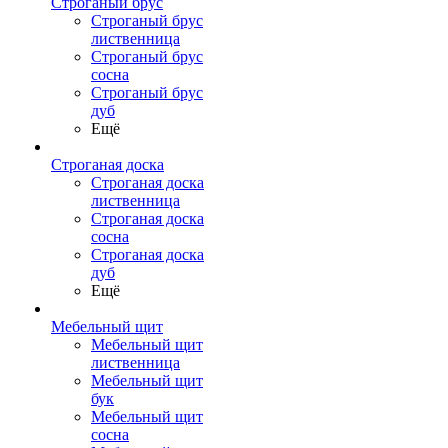
Строганый брус
Строганый брус
лиственница
Строганый брус
сосна
Строганый брус
дуб
Ещё
Строганая доска
Строганая доска
лиственница
Строганая доска
сосна
Строганая доска
дуб
Ещё
Мебельный щит
Мебельный щит
лиственница
Мебельный щит
бук
Мебельный щит
сосна