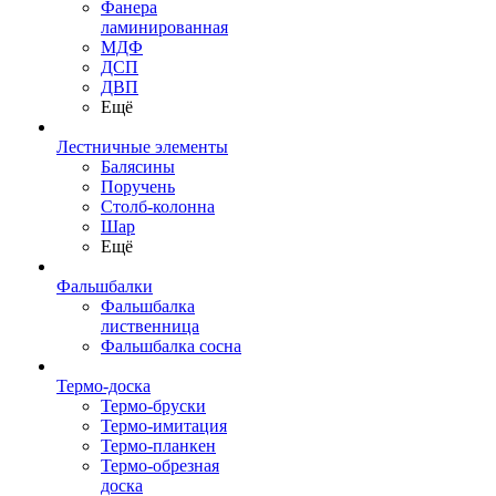
Фанера
ламинированная
МДФ
ДСП
ДВП
Ещё
Лестничные элементы
Балясины
Поручень
Столб-колонна
Шар
Ещё
Фальшбалки
Фальшбалка
лиственница
Фальшбалка сосна
Термо-доска
Термо-бруски
Термо-имитация
Термо-планкен
Термо-обрезная
доска