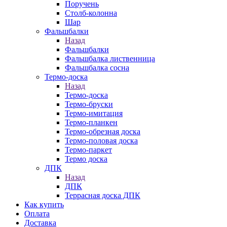
Поручень
Столб-колонна
Шар
Фальшбалки
Назад
Фальшбалки
Фальшбалка лиственница
Фальшбалка сосна
Термо-доска
Назад
Термо-доска
Термо-бруски
Термо-имитация
Термо-планкен
Термо-обрезная доска
Термо-половая доска
Термо-паркет
Термо доска
ДПК
Назад
ДПК
Террасная доска ДПК
Как купить
Оплата
Доставка