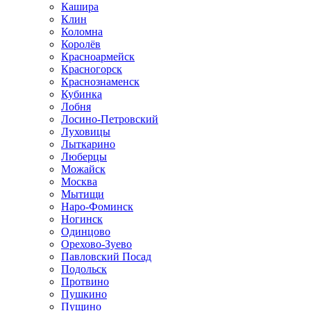
Кашира
Клин
Коломна
Королёв
Красноармейск
Красногорск
Краснознаменск
Кубинка
Лобня
Лосино-Петровский
Луховицы
Лыткарино
Люберцы
Можайск
Москва
Мытищи
Наро-Фоминск
Ногинск
Одинцово
Орехово-Зуево
Павловский Посад
Подольск
Протвино
Пушкино
Пущино