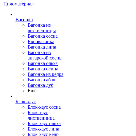
Пиломатериал
Вагонка
Вагонка из
лиственницы
Вагонка сосна
Евровагонка
Вагонка липа
Вагонка из
ангарской сосны
Вагонка ольха
Вагонка осина
Вагонка из кедра
Вагонка абаш
Вагонка дуб
Ещё
Блок-хаус
Блок-хаус сосна
Блок-хаус
лиственница
Блок-хаус ольха
Блок-хаус липа
Блок-хаус кедр