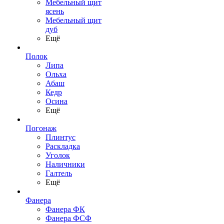
Мебельный щит
ясень
Мебельный щит
дуб
Ещё
Полок
Липа
Ольха
Абаш
Кедр
Осина
Ещё
Погонаж
Плинтус
Раскладка
Уголок
Наличники
Галтель
Ещё
Фанера
Фанера ФК
Фанера ФСФ