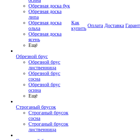
осина
Обрезная доска бук
Обрезная доска
липа
Обрезная доска
Как
Оплата
Доставка
Гаран
ольха
купить
Обрезная доска
ясень
Ещё
Обрезной брус
Обрезной брус
лиственница
Обрезной брус
сосна
Обрезной брус
осина
Ещё
Строганый брусок
Строганый брусок
сосна
Строганый брусок
лиственница