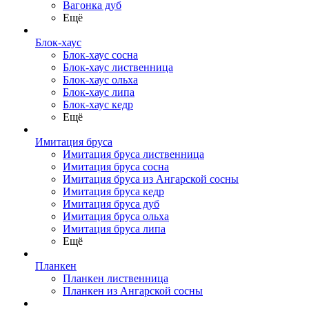
Вагонка дуб
Ещё
Блок-хаус
Блок-хаус сосна
Блок-хаус лиственница
Блок-хаус ольха
Блок-хаус липа
Блок-хаус кедр
Ещё
Имитация бруса
Имитация бруса лиственница
Имитация бруса сосна
Имитация бруса из Ангарской сосны
Имитация бруса кедр
Имитация бруса дуб
Имитация бруса ольха
Имитация бруса липа
Ещё
Планкен
Планкен лиственница
Планкен из Ангарской сосны