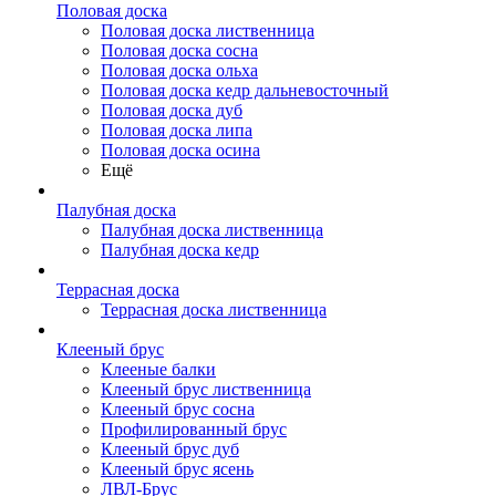
Половая доска
Половая доска лиственница
Половая доска сосна
Половая доска ольха
Половая доска кедр дальневосточный
Половая доска дуб
Половая доска липа
Половая доска осина
Ещё
Палубная доска
Палубная доска лиственница
Палубная доска кедр
Террасная доска
Террасная доска лиственница
Клееный брус
Клееные балки
Клееный брус лиственница
Клееный брус сосна
Профилированный брус
Клееный брус дуб
Клееный брус ясень
ЛВЛ-Брус