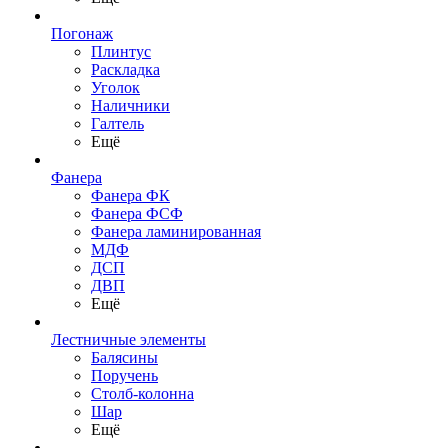
Погонаж
Плинтус
Раскладка
Уголок
Наличники
Галтель
Ещё
Фанера
Фанера ФК
Фанера ФСФ
Фанера ламинированная
МДФ
ДСП
ДВП
Ещё
Лестничные элементы
Балясины
Поручень
Столб-колонна
Шар
Ещё