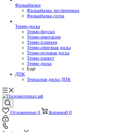
Фальшбалки
Фальшбалка лиственница
Фальшбалка сосна
Термо-доска
Термо-бруски
Термо-имитация
Термо-планкен
Термо-обрезная доска
Термо-половая доска
Термо-паркет
Термо доска
Ещё
ДПК
Террасная доска ДПК
Отложенные
0
Корзина
0
0