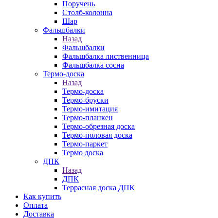
Поручень
Столб-колонна
Шар
Фальшбалки
Назад
Фальшбалки
Фальшбалка лиственница
Фальшбалка сосна
Термо-доска
Назад
Термо-доска
Термо-бруски
Термо-имитация
Термо-планкен
Термо-обрезная доска
Термо-половая доска
Термо-паркет
Термо доска
ДПК
Назад
ДПК
Террасная доска ДПК
Как купить
Оплата
Доставка