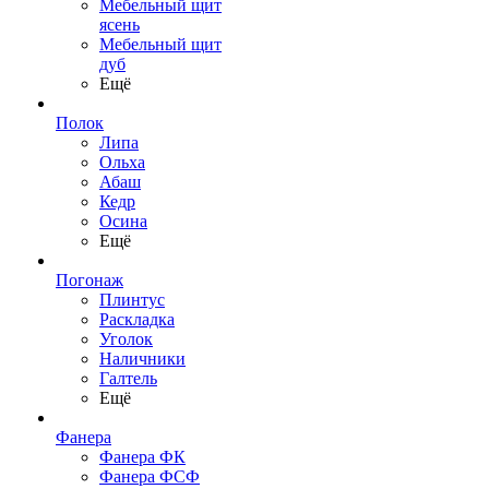
Мебельный щит
ясень
Мебельный щит
дуб
Ещё
Полок
Липа
Ольха
Абаш
Кедр
Осина
Ещё
Погонаж
Плинтус
Раскладка
Уголок
Наличники
Галтель
Ещё
Фанера
Фанера ФК
Фанера ФСФ