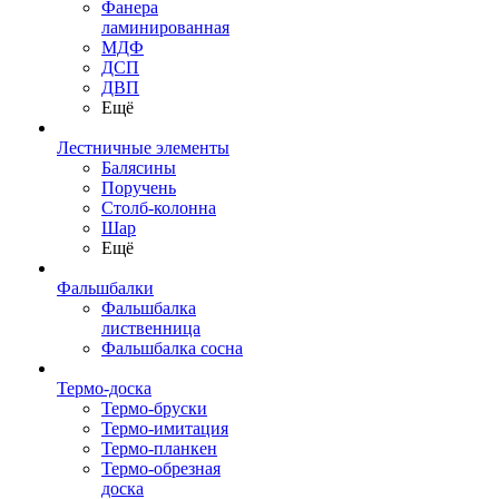
Фанера
ламинированная
МДФ
ДСП
ДВП
Ещё
Лестничные элементы
Балясины
Поручень
Столб-колонна
Шар
Ещё
Фальшбалки
Фальшбалка
лиственница
Фальшбалка сосна
Термо-доска
Термо-бруски
Термо-имитация
Термо-планкен
Термо-обрезная
доска