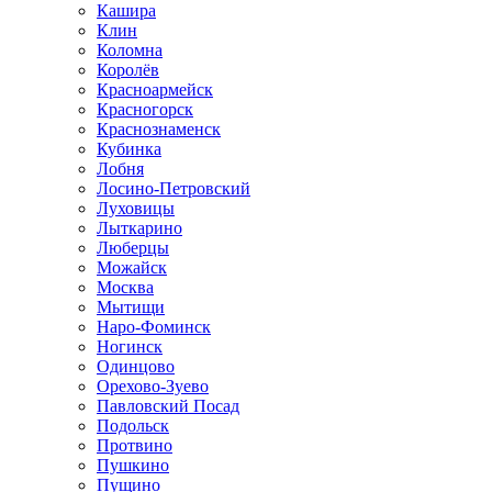
Кашира
Клин
Коломна
Королёв
Красноармейск
Красногорск
Краснознаменск
Кубинка
Лобня
Лосино-Петровский
Луховицы
Лыткарино
Люберцы
Можайск
Москва
Мытищи
Наро-Фоминск
Ногинск
Одинцово
Орехово-Зуево
Павловский Посад
Подольск
Протвино
Пушкино
Пущино