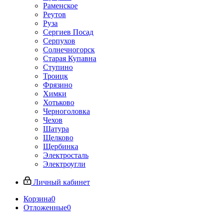
Раменское
Реутов
Руза
Сергиев Посад
Серпухов
Солнечногорск
Старая Купавна
Ступино
Троицк
Фрязино
Химки
Хотьково
Черноголовка
Чехов
Шатура
Щелково
Щербинка
Электросталь
Электроугли
Личный кабинет
Корзина
0
Отложенные
0