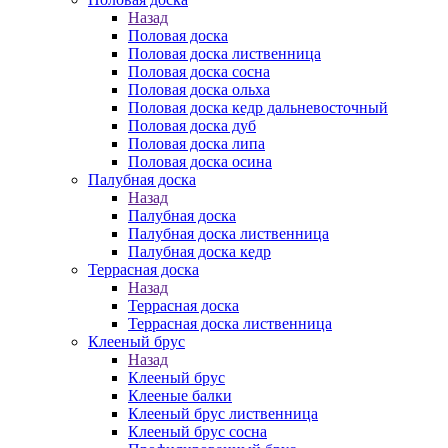
Назад
Половая доска
Половая доска лиственница
Половая доска сосна
Половая доска ольха
Половая доска кедр дальневосточный
Половая доска дуб
Половая доска липа
Половая доска осина
Палубная доска
Назад
Палубная доска
Палубная доска лиственница
Палубная доска кедр
Террасная доска
Назад
Террасная доска
Террасная доска лиственница
Клееный брус
Назад
Клееный брус
Клееные балки
Клееный брус лиственница
Клееный брус сосна