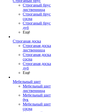
Строганый брус
Строганый брус
лиственница
Строганый брус
сосна
Строганый брус
дуб
Ещё
Строганая доска
Строганая доска
лиственница
Строганая доска
сосна
Строганая доска
дуб
Ещё
Мебельный щит
Мебельный щит
лиственница
Мебельный щит
бук
Мебельный щит
сосна