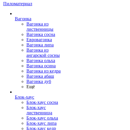
Пиломатериал
Вагонка
Вагонка из
лиственницы
Вагонка сосна
Евровагонка
Вагонка липа
Вагонка из
ангарской сосны
Вагонка ольха
Вагонка осина
Вагонка из кедра
Вагонка абаш
Вагонка дуб
Ещё
Блок-хаус
Блок-хаус сосна
Блок-хаус
лиственница
Блок-хаус ольха
Блок-хаус липа
Блок-хаус кедр