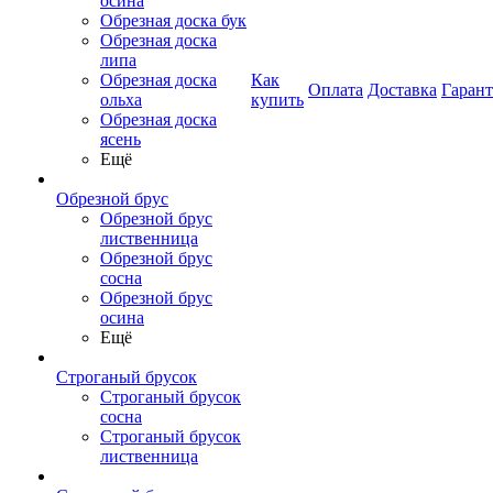
осина
Обрезная доска бук
Обрезная доска
липа
Обрезная доска
Как
Оплата
Доставка
Гаран
ольха
купить
Обрезная доска
ясень
Ещё
Обрезной брус
Обрезной брус
лиственница
Обрезной брус
сосна
Обрезной брус
осина
Ещё
Строганый брусок
Строганый брусок
сосна
Строганый брусок
лиственница