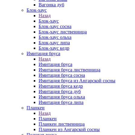
Вагонка дуб
Блок-хаус
Назад
Блок-хаус
Блок-хаус сосна
Блок-хаус лиственница
Блок-хаус ольха
Блок-хаус липа
Блок-хаус кедр
Имитация бруса
Назад
Имитация бруса
Имитация бруса лиственница
Имитация бруса сосна
Имитация бруса из Ангарской сосны
Имитация бруса кедр
Имитация бруса дуб
Имитация бруса ольха
Имитация бруса липа
Планкен
Назад
Планкен
Планкен лиственница
Планкен из Ангарской сосны
Половая доска