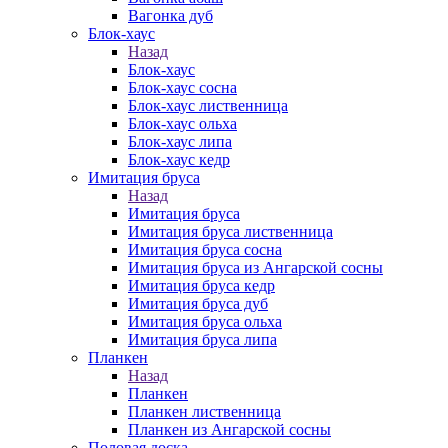
Вагонка дуб
Блок-хаус
Назад
Блок-хаус
Блок-хаус сосна
Блок-хаус лиственница
Блок-хаус ольха
Блок-хаус липа
Блок-хаус кедр
Имитация бруса
Назад
Имитация бруса
Имитация бруса лиственница
Имитация бруса сосна
Имитация бруса из Ангарской сосны
Имитация бруса кедр
Имитация бруса дуб
Имитация бруса ольха
Имитация бруса липа
Планкен
Назад
Планкен
Планкен лиственница
Планкен из Ангарской сосны
Половая доска