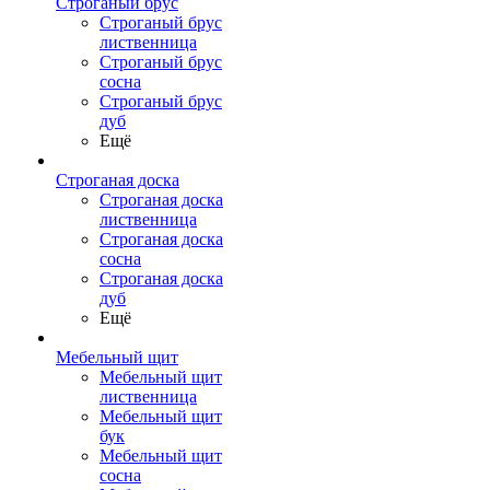
Строганый брус
Строганый брус
лиственница
Строганый брус
сосна
Строганый брус
дуб
Ещё
Строганая доска
Строганая доска
лиственница
Строганая доска
сосна
Строганая доска
дуб
Ещё
Мебельный щит
Мебельный щит
лиственница
Мебельный щит
бук
Мебельный щит
сосна