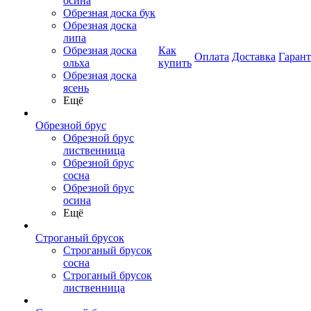
осина
Обрезная доска бук
Обрезная доска
липа
Обрезная доска
Как
Оплата
Доставка
Гаран
ольха
купить
Обрезная доска
ясень
Ещё
Обрезной брус
Обрезной брус
лиственница
Обрезной брус
сосна
Обрезной брус
осина
Ещё
Строганый брусок
Строганый брусок
сосна
Строганый брусок
лиственница