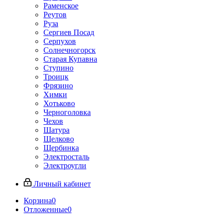
Раменское
Реутов
Руза
Сергиев Посад
Серпухов
Солнечногорск
Старая Купавна
Ступино
Троицк
Фрязино
Химки
Хотьково
Черноголовка
Чехов
Шатура
Щелково
Щербинка
Электросталь
Электроугли
Личный кабинет
Корзина
0
Отложенные
0