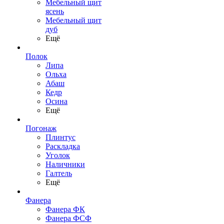
Мебельный щит
ясень
Мебельный щит
дуб
Ещё
Полок
Липа
Ольха
Абаш
Кедр
Осина
Ещё
Погонаж
Плинтус
Раскладка
Уголок
Наличники
Галтель
Ещё
Фанера
Фанера ФК
Фанера ФСФ