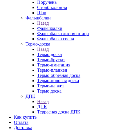
Поручень
Столб-колонна
Шар
Фальшбалки
Назад
Фальшбалки
Фальшбалка лиственница
Фальшбалка сосна
Термо-доска
Назад
Термо-доска
Термо-бруски
Термо-имитация
Термо-планкен
Термо-обрезная доска
Термо-половая доска
Термо-паркет
Термо доска
ДПК
Назад
ДПК
Террасная доска ДПК
Как купить
Оплата
Доставка