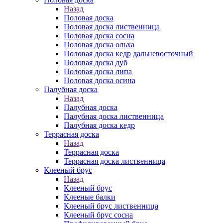
Назад
Половая доска
Половая доска лиственница
Половая доска сосна
Половая доска ольха
Половая доска кедр дальневосточный
Половая доска дуб
Половая доска липа
Половая доска осина
Палубная доска
Назад
Палубная доска
Палубная доска лиственница
Палубная доска кедр
Террасная доска
Назад
Террасная доска
Террасная доска лиственница
Клееный брус
Назад
Клееный брус
Клееные балки
Клееный брус лиственница
Клееный брус сосна