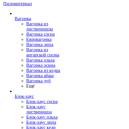
Пиломатериал
Вагонка
Вагонка из
лиственницы
Вагонка сосна
Евровагонка
Вагонка липа
Вагонка из
ангарской сосны
Вагонка ольха
Вагонка осина
Вагонка из кедра
Вагонка абаш
Вагонка дуб
Ещё
Блок-хаус
Блок-хаус сосна
Блок-хаус
лиственница
Блок-хаус ольха
Блок-хаус липа
Блок-хаус кедр