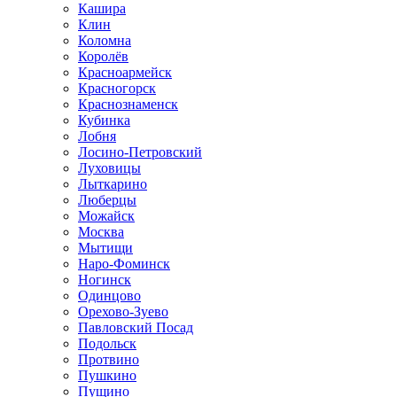
Кашира
Клин
Коломна
Королёв
Красноармейск
Красногорск
Краснознаменск
Кубинка
Лобня
Лосино-Петровский
Луховицы
Лыткарино
Люберцы
Можайск
Москва
Мытищи
Наро-Фоминск
Ногинск
Одинцово
Орехово-Зуево
Павловский Посад
Подольск
Протвино
Пушкино
Пущино