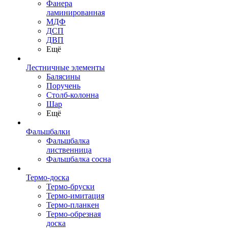
Фанера
ламинированная
МДФ
ДСП
ДВП
Ещё
Лестничные элементы
Балясины
Поручень
Столб-колонна
Шар
Ещё
Фальшбалки
Фальшбалка
лиственница
Фальшбалка сосна
Термо-доска
Термо-бруски
Термо-имитация
Термо-планкен
Термо-обрезная
доска