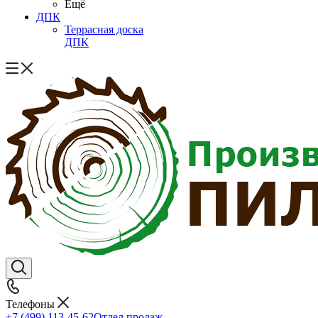
Ещё
ДПК
Террасная доска
ДПК
Телефоны
+7 (499) 113-45-62
Отдел продаж