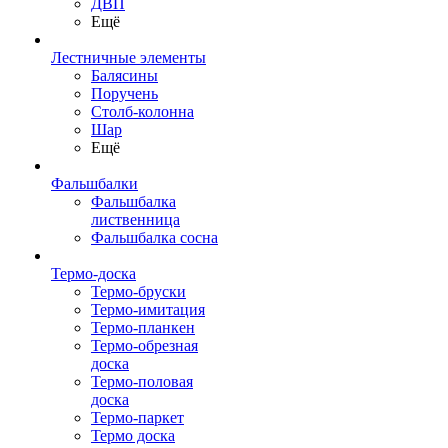
ДВП
Ещё
Лестничные элементы
Балясины
Поручень
Столб-колонна
Шар
Ещё
Фальшбалки
Фальшбалка
лиственница
Фальшбалка сосна
Термо-доска
Термо-бруски
Термо-имитация
Термо-планкен
Термо-обрезная
доска
Термо-половая
доска
Термо-паркет
Термо доска