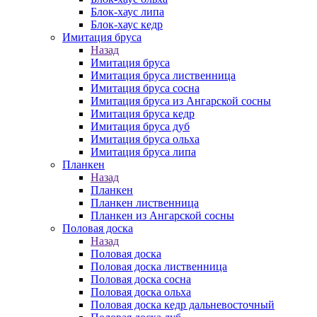
Блок-хаус липа
Блок-хаус кедр
Имитация бруса
Назад
Имитация бруса
Имитация бруса лиственница
Имитация бруса сосна
Имитация бруса из Ангарской сосны
Имитация бруса кедр
Имитация бруса дуб
Имитация бруса ольха
Имитация бруса липа
Планкен
Назад
Планкен
Планкен лиственница
Планкен из Ангарской сосны
Половая доска
Назад
Половая доска
Половая доска лиственница
Половая доска сосна
Половая доска ольха
Половая доска кедр дальневосточный