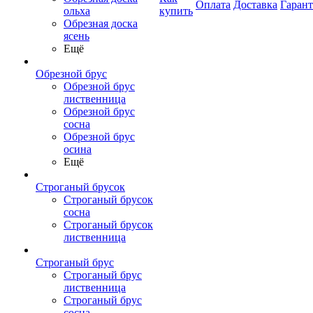
Оплата
Доставка
Гаран
ольха
купить
Обрезная доска
ясень
Ещё
Обрезной брус
Обрезной брус
лиственница
Обрезной брус
сосна
Обрезной брус
осина
Ещё
Строганый брусок
Строганый брусок
сосна
Строганый брусок
лиственница
Строганый брус
Строганый брус
лиственница
Строганый брус
сосна