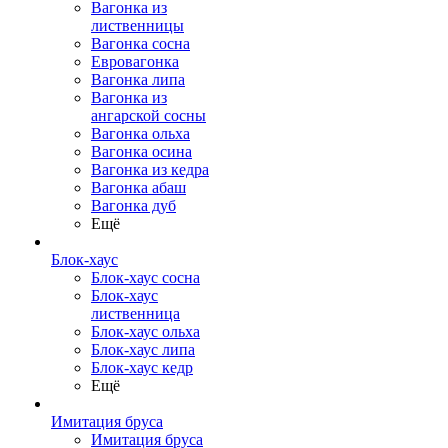
Вагонка из
лиственницы
Вагонка сосна
Евровагонка
Вагонка липа
Вагонка из
ангарской сосны
Вагонка ольха
Вагонка осина
Вагонка из кедра
Вагонка абаш
Вагонка дуб
Ещё
Блок-хаус
Блок-хаус сосна
Блок-хаус
лиственница
Блок-хаус ольха
Блок-хаус липа
Блок-хаус кедр
Ещё
Имитация бруса
Имитация бруса