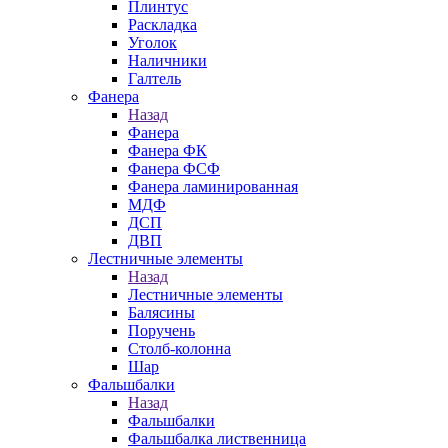
Плинтус
Раскладка
Уголок
Наличники
Галтель
Фанера
Назад
Фанера
Фанера ФК
Фанера ФСФ
Фанера ламинированная
МДФ
ДСП
ДВП
Лестничные элементы
Назад
Лестничные элементы
Балясины
Поручень
Столб-колонна
Шар
Фальшбалки
Назад
Фальшбалки
Фальшбалка лиственница