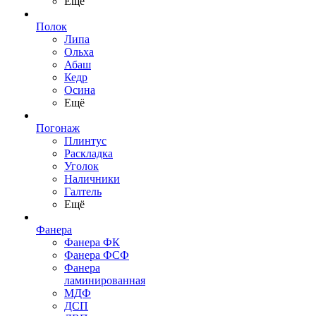
Ещё
Полок
Липа
Ольха
Абаш
Кедр
Осина
Ещё
Погонаж
Плинтус
Раскладка
Уголок
Наличники
Галтель
Ещё
Фанера
Фанера ФК
Фанера ФСФ
Фанера
ламинированная
МДФ
ДСП