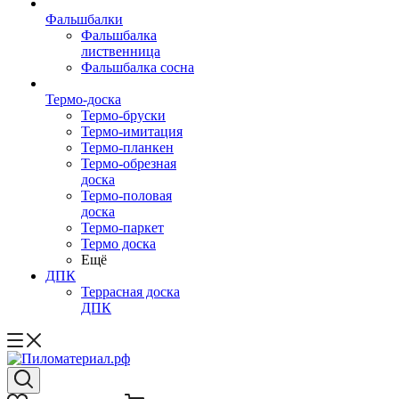
Фальшбалки
Фальшбалка
лиственница
Фальшбалка сосна
Термо-доска
Термо-бруски
Термо-имитация
Термо-планкен
Термо-обрезная
доска
Термо-половая
доска
Термо-паркет
Термо доска
Ещё
ДПК
Террасная доска
ДПК