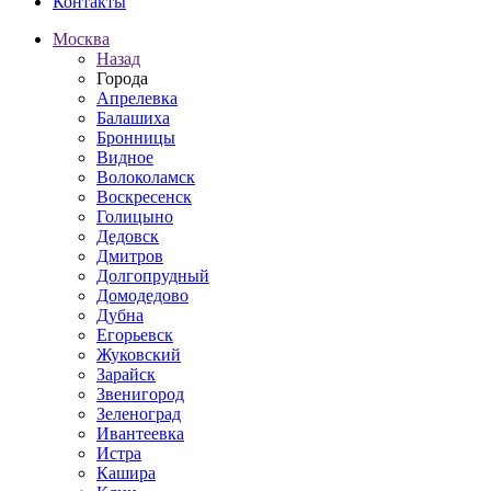
Контакты
Москва
Назад
Города
Апрелевка
Балашиха
Бронницы
Видное
Волоколамск
Воскресенск
Голицыно
Дедовск
Дмитров
Долгопрудный
Домодедово
Дубна
Егорьевск
Жуковский
Зарайск
Звенигород
Зеленоград
Ивантеевка
Истра
Кашира