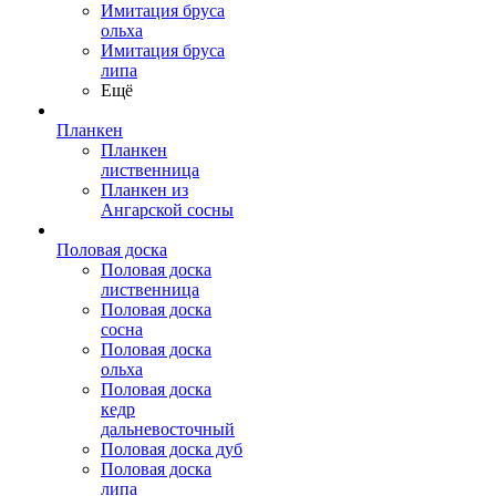
Имитация бруса
ольха
Имитация бруса
липа
Ещё
Планкен
Планкен
лиственница
Планкен из
Ангарской сосны
Половая доска
Половая доска
лиственница
Половая доска
сосна
Половая доска
ольха
Половая доска
кедр
дальневосточный
Половая доска дуб
Половая доска
липа