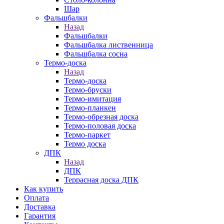
Шар
Фальшбалки
Назад
Фальшбалки
Фальшбалка лиственница
Фальшбалка сосна
Термо-доска
Назад
Термо-доска
Термо-бруски
Термо-имитация
Термо-планкен
Термо-обрезная доска
Термо-половая доска
Термо-паркет
Термо доска
ДПК
Назад
ДПК
Террасная доска ДПК
Как купить
Оплата
Доставка
Гарантия