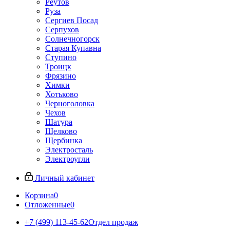
Реутов
Руза
Сергиев Посад
Серпухов
Солнечногорск
Старая Купавна
Ступино
Троицк
Фрязино
Химки
Хотьково
Черноголовка
Чехов
Шатура
Щелково
Щербинка
Электросталь
Электроугли
Личный кабинет
Корзина
0
Отложенные
0
+7 (499) 113-45-62
Отдел продаж