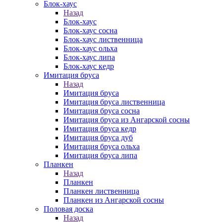
Блок-хаус
Назад
Блок-хаус
Блок-хаус сосна
Блок-хаус лиственница
Блок-хаус ольха
Блок-хаус липа
Блок-хаус кедр
Имитация бруса
Назад
Имитация бруса
Имитация бруса лиственница
Имитация бруса сосна
Имитация бруса из Ангарской сосны
Имитация бруса кедр
Имитация бруса дуб
Имитация бруса ольха
Имитация бруса липа
Планкен
Назад
Планкен
Планкен лиственница
Планкен из Ангарской сосны
Половая доска
Назад