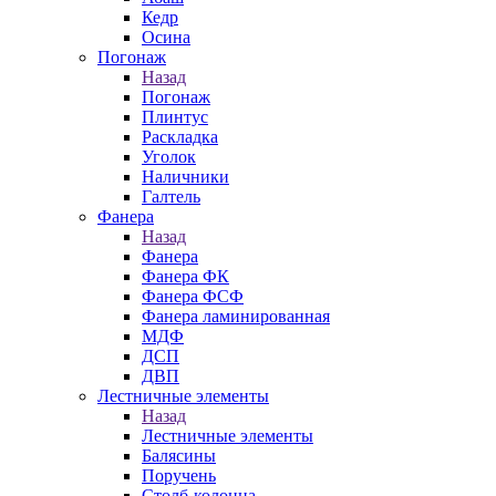
Кедр
Осина
Погонаж
Назад
Погонаж
Плинтус
Раскладка
Уголок
Наличники
Галтель
Фанера
Назад
Фанера
Фанера ФК
Фанера ФСФ
Фанера ламинированная
МДФ
ДСП
ДВП
Лестничные элементы
Назад
Лестничные элементы
Балясины
Поручень
Столб-колонна