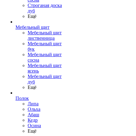
Строганая доска
дуб
Ещё
Мебельный щит
Мебельный щит
лиственница
Мебельный щит
бук
Мебельный щит
сосна
Мебельный щит
ясень
Мебельный щит
дуб
Ещё
Полок
Липа
Ольха
Абаш
Кедр
Осина
Ещё