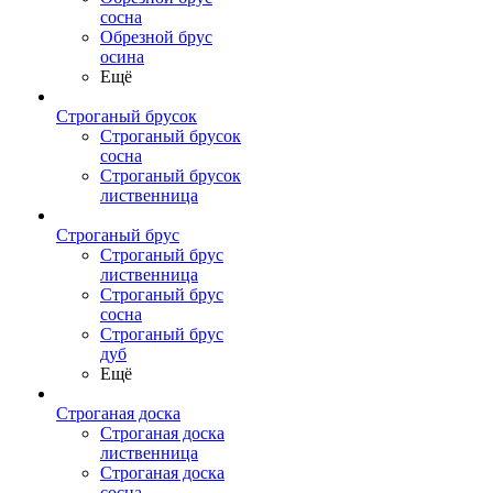
сосна
Обрезной брус
осина
Ещё
Строганый брусок
Строганый брусок
сосна
Строганый брусок
лиственница
Строганый брус
Строганый брус
лиственница
Строганый брус
сосна
Строганый брус
дуб
Ещё
Строганая доска
Строганая доска
лиственница
Строганая доска
сосна