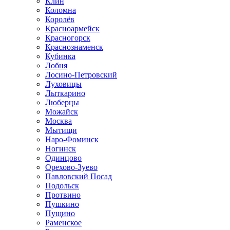
Клин
Коломна
Королёв
Красноармейск
Красногорск
Краснознаменск
Кубинка
Лобня
Лосино-Петровский
Луховицы
Лыткарино
Люберцы
Можайск
Москва
Мытищи
Наро-Фоминск
Ногинск
Одинцово
Орехово-Зуево
Павловский Посад
Подольск
Протвино
Пушкино
Пущино
Раменское