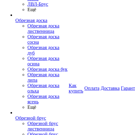
ЛВЛ-Брус
Ещё
Обрезная доска
Обрезная доска
лиственница
Обрезная доска
сосна
Обрезная доска
дуб
Обрезная доска
осина
Обрезная доска бук
Обрезная доска
липа
Обрезная доска
Как
Оплата
Доставка
Гаран
ольха
купить
Обрезная доска
ясень
Ещё
Обрезной брус
Обрезной брус
лиственница
Обрезной брус