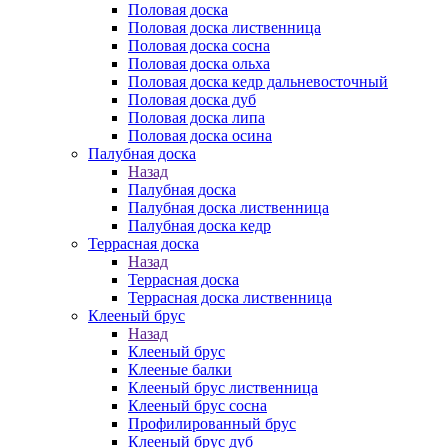
Половая доска
Половая доска лиственница
Половая доска сосна
Половая доска ольха
Половая доска кедр дальневосточный
Половая доска дуб
Половая доска липа
Половая доска осина
Палубная доска
Назад
Палубная доска
Палубная доска лиственница
Палубная доска кедр
Террасная доска
Назад
Террасная доска
Террасная доска лиственница
Клееный брус
Назад
Клееный брус
Клееные балки
Клееный брус лиственница
Клееный брус сосна
Профилированный брус
Клееный брус дуб