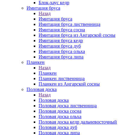
Блок-хаус кедр
Имитация бруса
Назад
Имитация бруса
Имитация бруса лиственница
Имитация бруса сосна
Имитация бруса из Ангарской сосны
Имитация бруса кедр
Имитация бруса дуб
Имитация бруса ольха
Имитация бруса липа
Планкен
Назад
Планкен
Планкен лиственница
Планкен из Ангарской сосны
Половая доска
Назад
Половая доска
Половая доска лиственница
Половая доска сосна
Половая доска ольха
Половая доска кедр дальневосточный
Половая доска дуб
Половая доска липа