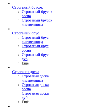
Строганый брусок
Строганый брусок
сосна
Строганый брусок
лиственница
Строганый брус
Строганый брус
лиственница
Строганый брус
сосна
Строганый брус
дуб
Ещё
Строганая доска
Строганая доска
лиственница
Строганая доска
сосна
Строганая доска
дуб
Ещё