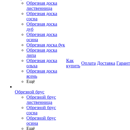
Обрезная доска
лиственница
Обрезная доска
сосна
Обрезная доска
дуб
Обрезная доска
осина
Обрезная доска бук
Обрезная доска
липа
Обрезная доска
Как
Оплата
Доставка
Гаран
ольха
купить
Обрезная доска
ясень
Ещё
Обрезной брус
Обрезной брус
лиственница
Обрезной брус
сосна
Обрезной брус
осина
Ещё