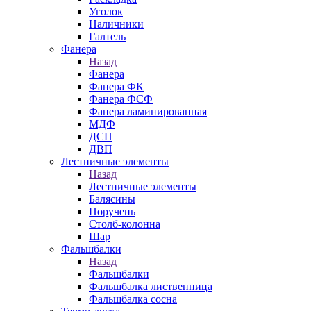
Уголок
Наличники
Галтель
Фанера
Назад
Фанера
Фанера ФК
Фанера ФСФ
Фанера ламинированная
МДФ
ДСП
ДВП
Лестничные элементы
Назад
Лестничные элементы
Балясины
Поручень
Столб-колонна
Шар
Фальшбалки
Назад
Фальшбалки
Фальшбалка лиственница
Фальшбалка сосна