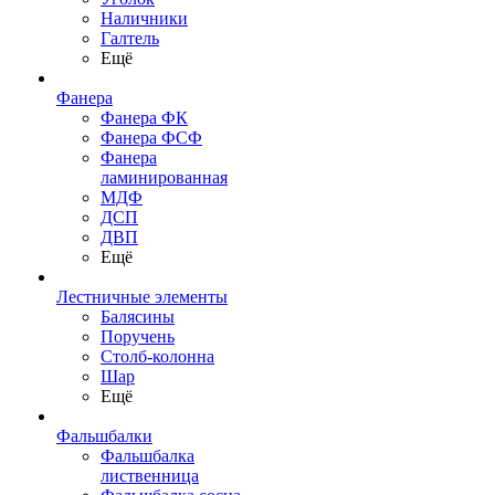
Наличники
Галтель
Ещё
Фанера
Фанера ФК
Фанера ФСФ
Фанера
ламинированная
МДФ
ДСП
ДВП
Ещё
Лестничные элементы
Балясины
Поручень
Столб-колонна
Шар
Ещё
Фальшбалки
Фальшбалка
лиственница