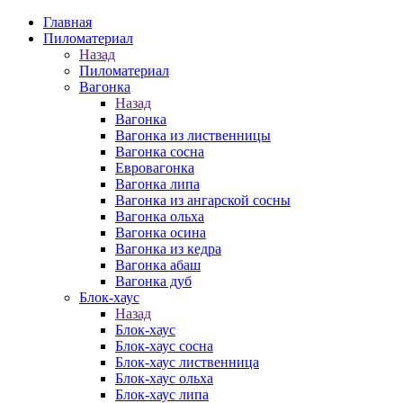
Главная
Пиломатериал
Назад
Пиломатериал
Вагонка
Назад
Вагонка
Вагонка из лиственницы
Вагонка сосна
Евровагонка
Вагонка липа
Вагонка из ангарской сосны
Вагонка ольха
Вагонка осина
Вагонка из кедра
Вагонка абаш
Вагонка дуб
Блок-хаус
Назад
Блок-хаус
Блок-хаус сосна
Блок-хаус лиственница
Блок-хаус ольха
Блок-хаус липа