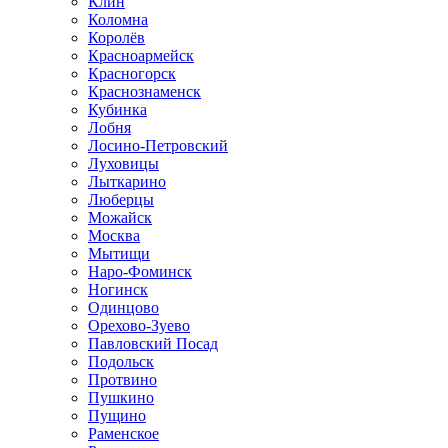
Клин
Коломна
Королёв
Красноармейск
Красногорск
Краснознаменск
Кубинка
Лобня
Лосино-Петровский
Луховицы
Лыткарино
Люберцы
Можайск
Москва
Мытищи
Наро-Фоминск
Ногинск
Одинцово
Орехово-Зуево
Павловский Посад
Подольск
Протвино
Пушкино
Пущино
Раменское