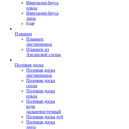
Имитация бруса
ольха
Имитация бруса
липа
Ещё
Планкен
Планкен
лиственница
Планкен из
Ангарской сосны
Половая доска
Половая доска
лиственница
Половая доска
сосна
Половая доска
ольха
Половая доска
кедр
дальневосточный
Половая доска дуб
Половая доска
липа