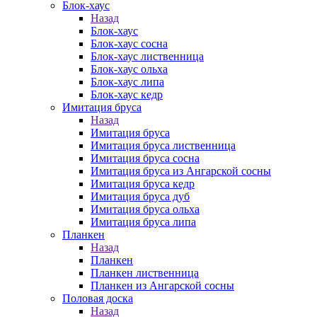
Блок-хаус
Назад
Блок-хаус
Блок-хаус сосна
Блок-хаус лиственница
Блок-хаус ольха
Блок-хаус липа
Блок-хаус кедр
Имитация бруса
Назад
Имитация бруса
Имитация бруса лиственница
Имитация бруса сосна
Имитация бруса из Ангарской сосны
Имитация бруса кедр
Имитация бруса дуб
Имитация бруса ольха
Имитация бруса липа
Планкен
Назад
Планкен
Планкен лиственница
Планкен из Ангарской сосны
Половая доска
Назад