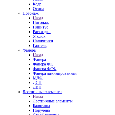
Кедр
Осина
Погонаж
Назад
Погонаж
Плинтус
Раскладка
Уголок
Наличники
Галтель
Фанера
Назад
Фанера
Фанера ФК
Фанера ФСФ
Фанера ламинированная
МДФ
ДСП
ДВП
Лестничные элементы
Назад
Лестничные элементы
Балясины
Поручень
Столб-колонна