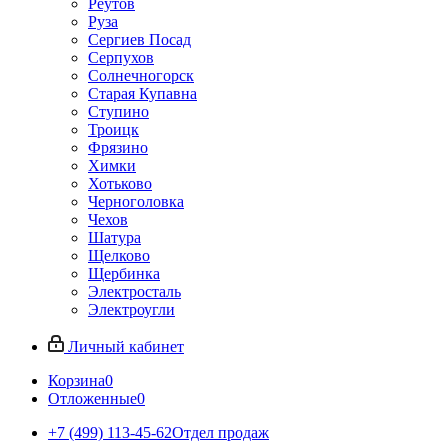
Реутов
Руза
Сергиев Посад
Серпухов
Солнечногорск
Старая Купавна
Ступино
Троицк
Фрязино
Химки
Хотьково
Черноголовка
Чехов
Шатура
Щелково
Щербинка
Электросталь
Электроугли
Личный кабинет
Корзина
0
Отложенные
0
+7 (499) 113-45-62
Отдел продаж