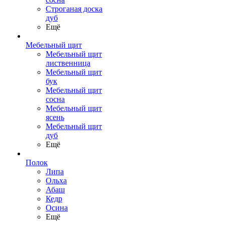
Строганая доска
дуб
Ещё
Мебельный щит
Мебельный щит
лиственница
Мебельный щит
бук
Мебельный щит
сосна
Мебельный щит
ясень
Мебельный щит
дуб
Ещё
Полок
Липа
Ольха
Абаш
Кедр
Осина
Ещё