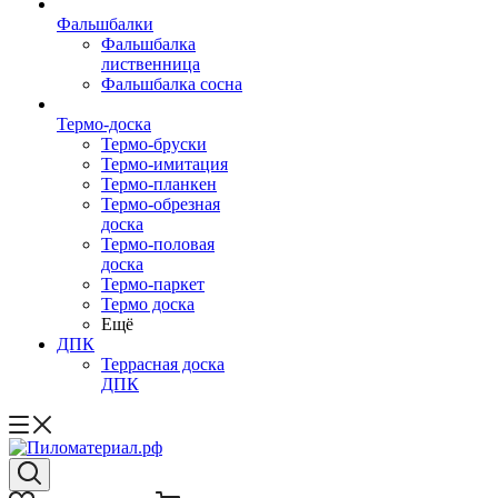
Фальшбалки
Фальшбалка
лиственница
Фальшбалка сосна
Термо-доска
Термо-бруски
Термо-имитация
Термо-планкен
Термо-обрезная
доска
Термо-половая
доска
Термо-паркет
Термо доска
Ещё
ДПК
Террасная доска
ДПК