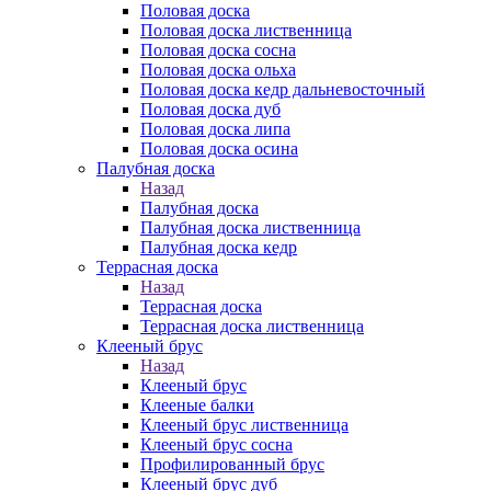
Половая доска
Половая доска лиственница
Половая доска сосна
Половая доска ольха
Половая доска кедр дальневосточный
Половая доска дуб
Половая доска липа
Половая доска осина
Палубная доска
Назад
Палубная доска
Палубная доска лиственница
Палубная доска кедр
Террасная доска
Назад
Террасная доска
Террасная доска лиственница
Клееный брус
Назад
Клееный брус
Клееные балки
Клееный брус лиственница
Клееный брус сосна
Профилированный брус
Клееный брус дуб