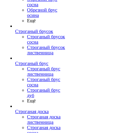
сосна
Обрезной брус
осина
Ещё
Строганый брусок
Строганый брусок
сосна
Строганый брусок
лиственница
Строганый брус
Строганый брус
лиственница
Строганый брус
сосна
Строганый брус
дуб
Ещё
Строганая доска
Строганая доска
лиственница
Строганая доска
сосна