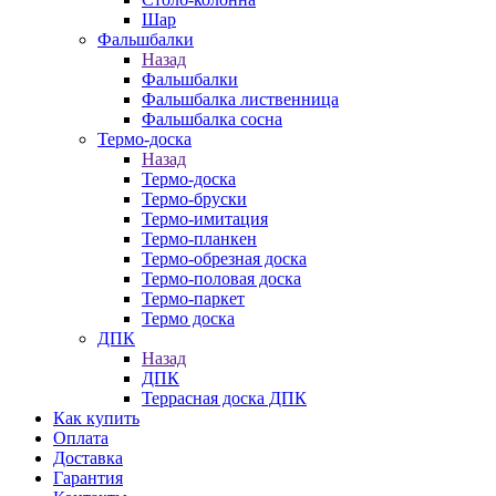
Шар
Фальшбалки
Назад
Фальшбалки
Фальшбалка лиственница
Фальшбалка сосна
Термо-доска
Назад
Термо-доска
Термо-бруски
Термо-имитация
Термо-планкен
Термо-обрезная доска
Термо-половая доска
Термо-паркет
Термо доска
ДПК
Назад
ДПК
Террасная доска ДПК
Как купить
Оплата
Доставка
Гарантия