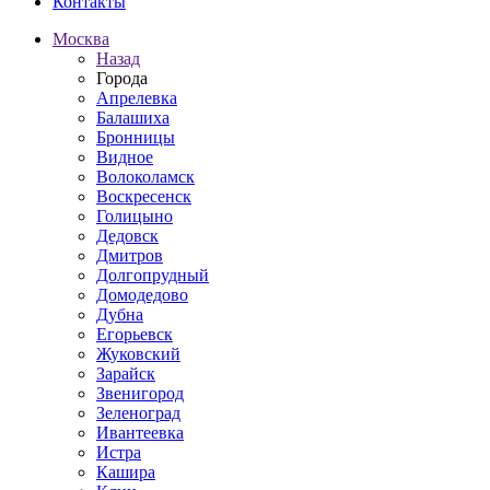
Контакты
Москва
Назад
Города
Апрелевка
Балашиха
Бронницы
Видное
Волоколамск
Воскресенск
Голицыно
Дедовск
Дмитров
Долгопрудный
Домодедово
Дубна
Егорьевск
Жуковский
Зарайск
Звенигород
Зеленоград
Ивантеевка
Истра
Кашира