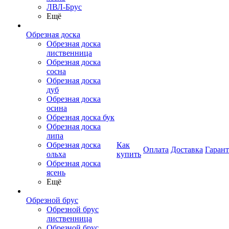
ЛВЛ-Брус
Ещё
Обрезная доска
Обрезная доска
лиственница
Обрезная доска
сосна
Обрезная доска
дуб
Обрезная доска
осина
Обрезная доска бук
Обрезная доска
липа
Обрезная доска
Как
Оплата
Доставка
Гаран
ольха
купить
Обрезная доска
ясень
Ещё
Обрезной брус
Обрезной брус
лиственница
Обрезной брус