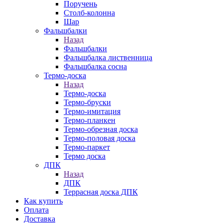
Поручень
Столб-колонна
Шар
Фальшбалки
Назад
Фальшбалки
Фальшбалка лиственница
Фальшбалка сосна
Термо-доска
Назад
Термо-доска
Термо-бруски
Термо-имитация
Термо-планкен
Термо-обрезная доска
Термо-половая доска
Термо-паркет
Термо доска
ДПК
Назад
ДПК
Террасная доска ДПК
Как купить
Оплата
Доставка