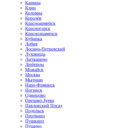
Кашира
Клин
Коломна
Королёв
Красноармейск
Красногорск
Краснознаменск
Кубинка
Лобня
Лосино-Петровский
Луховицы
Лыткарино
Люберцы
Можайск
Москва
Мытищи
Наро-Фоминск
Ногинск
Одинцово
Орехово-Зуево
Павловский Посад
Подольск
Протвино
Пушкино
Пущино