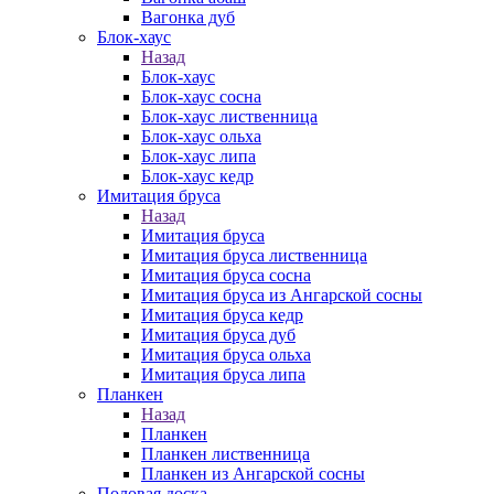
Вагонка дуб
Блок-хаус
Назад
Блок-хаус
Блок-хаус сосна
Блок-хаус лиственница
Блок-хаус ольха
Блок-хаус липа
Блок-хаус кедр
Имитация бруса
Назад
Имитация бруса
Имитация бруса лиственница
Имитация бруса сосна
Имитация бруса из Ангарской сосны
Имитация бруса кедр
Имитация бруса дуб
Имитация бруса ольха
Имитация бруса липа
Планкен
Назад
Планкен
Планкен лиственница
Планкен из Ангарской сосны
Половая доска