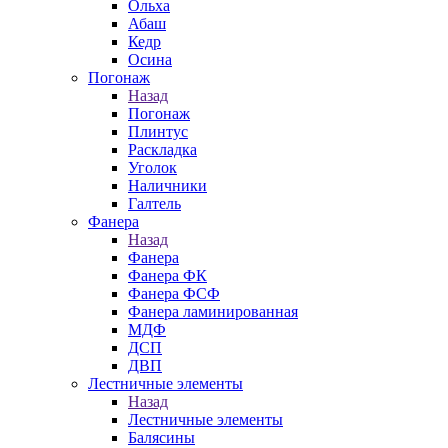
Ольха
Абаш
Кедр
Осина
Погонаж
Назад
Погонаж
Плинтус
Раскладка
Уголок
Наличники
Галтель
Фанера
Назад
Фанера
Фанера ФК
Фанера ФСФ
Фанера ламинированная
МДФ
ДСП
ДВП
Лестничные элементы
Назад
Лестничные элементы
Балясины