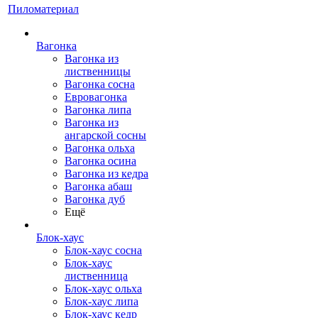
Пиломатериал
Вагонка
Вагонка из
лиственницы
Вагонка сосна
Евровагонка
Вагонка липа
Вагонка из
ангарской сосны
Вагонка ольха
Вагонка осина
Вагонка из кедра
Вагонка абаш
Вагонка дуб
Ещё
Блок-хаус
Блок-хаус сосна
Блок-хаус
лиственница
Блок-хаус ольха
Блок-хаус липа
Блок-хаус кедр