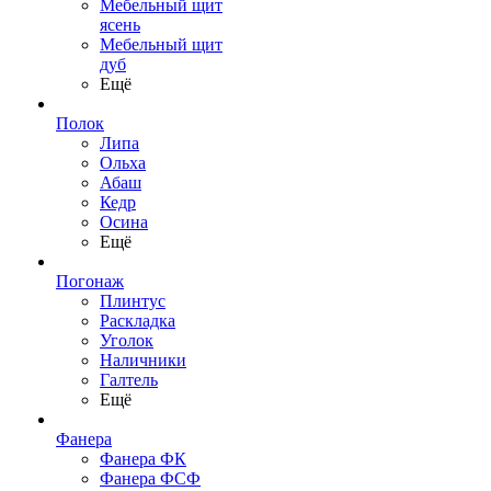
Мебельный щит
ясень
Мебельный щит
дуб
Ещё
Полок
Липа
Ольха
Абаш
Кедр
Осина
Ещё
Погонаж
Плинтус
Раскладка
Уголок
Наличники
Галтель
Ещё
Фанера
Фанера ФК
Фанера ФСФ