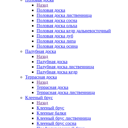
Назад
Половая доска
Половая доска лиственница
Половая доска сосна
Половая доска ольха
Половая доска кедр дальневосточный
Половая доска дуб
Половая доска липа
Половая доска осина
Палубная доска
Назад
Палубная доска
Палубная доска лиственница
Палубная доска кедр
Террасная доска
Назад
Террасная доска
Террасная доска лиственница
Клееный брус
Назад
Клееный брус
Клееные балки
Клееный брус лиственница
Клееный брус сосна