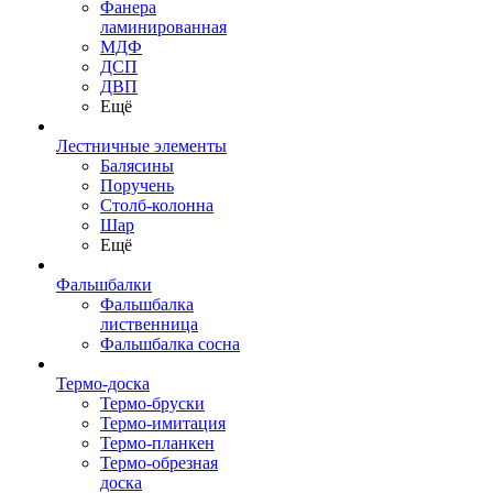
Фанера
ламинированная
МДФ
ДСП
ДВП
Ещё
Лестничные элементы
Балясины
Поручень
Столб-колонна
Шар
Ещё
Фальшбалки
Фальшбалка
лиственница
Фальшбалка сосна
Термо-доска
Термо-бруски
Термо-имитация
Термо-планкен
Термо-обрезная
доска