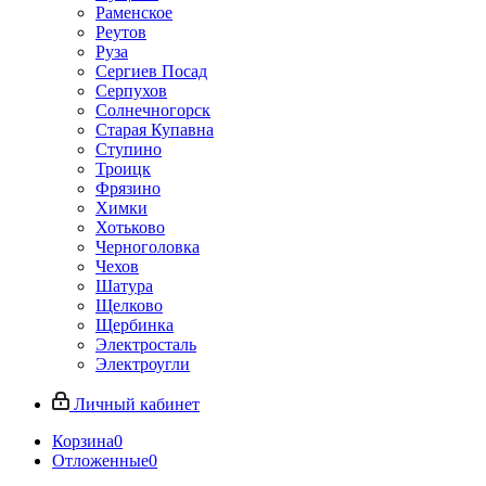
Раменское
Реутов
Руза
Сергиев Посад
Серпухов
Солнечногорск
Старая Купавна
Ступино
Троицк
Фрязино
Химки
Хотьково
Черноголовка
Чехов
Шатура
Щелково
Щербинка
Электросталь
Электроугли
Личный кабинет
Корзина
0
Отложенные
0