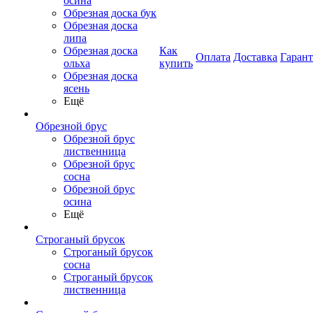
осина
Обрезная доска бук
Обрезная доска
липа
Обрезная доска
Как
Оплата
Доставка
Гаран
ольха
купить
Обрезная доска
ясень
Ещё
Обрезной брус
Обрезной брус
лиственница
Обрезной брус
сосна
Обрезной брус
осина
Ещё
Строганый брусок
Строганый брусок
сосна
Строганый брусок
лиственница