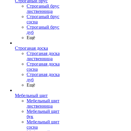
Строганый брус
Строганый брус
лиственница
Строганый брус
сосна
Строганый брус
дуб
Ещё
Строганая доска
Строганая доска
лиственница
Строганая доска
сосна
Строганая доска
дуб
Ещё
Мебельный щит
Мебельный щит
лиственница
Мебельный щит
бук
Мебельный щит
сосна