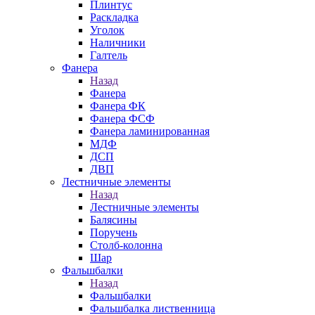
Плинтус
Раскладка
Уголок
Наличники
Галтель
Фанера
Назад
Фанера
Фанера ФК
Фанера ФСФ
Фанера ламинированная
МДФ
ДСП
ДВП
Лестничные элементы
Назад
Лестничные элементы
Балясины
Поручень
Столб-колонна
Шар
Фальшбалки
Назад
Фальшбалки
Фальшбалка лиственница