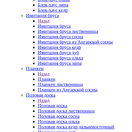
Блок-хаус липа
Блок-хаус кедр
Имитация бруса
Назад
Имитация бруса
Имитация бруса лиственница
Имитация бруса сосна
Имитация бруса из Ангарской сосны
Имитация бруса кедр
Имитация бруса дуб
Имитация бруса ольха
Имитация бруса липа
Планкен
Назад
Планкен
Планкен лиственница
Планкен из Ангарской сосны
Половая доска
Назад
Половая доска
Половая доска лиственница
Половая доска сосна
Половая доска ольха
Половая доска кедр дальневосточный