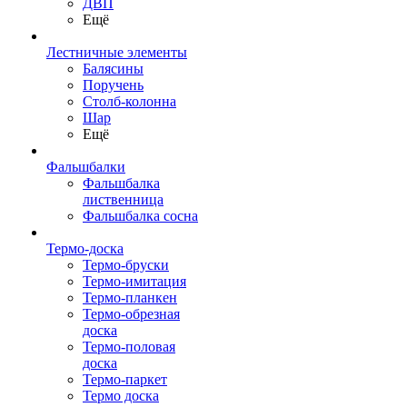
ДВП
Ещё
Лестничные элементы
Балясины
Поручень
Столб-колонна
Шар
Ещё
Фальшбалки
Фальшбалка
лиственница
Фальшбалка сосна
Термо-доска
Термо-бруски
Термо-имитация
Термо-планкен
Термо-обрезная
доска
Термо-половая
доска
Термо-паркет
Термо доска