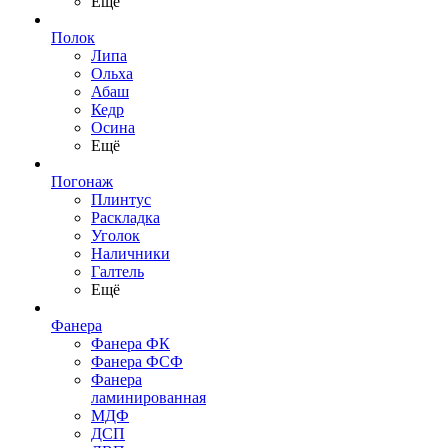
Ещё
Полок
Липа
Ольха
Абаш
Кедр
Осина
Ещё
Погонаж
Плинтус
Раскладка
Уголок
Наличники
Галтель
Ещё
Фанера
Фанера ФК
Фанера ФСФ
Фанера
ламинированная
МДФ
ДСП