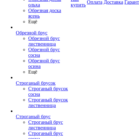
Оплата
Доставка
Гаран
ольха
купить
Обрезная доска
ясень
Ещё
Обрезной брус
Обрезной брус
лиственница
Обрезной брус
сосна
Обрезной брус
осина
Ещё
Строганый брусок
Строганый брусок
сосна
Строганый брусок
лиственница
Строганый брус
Строганый брус
лиственница
Строганый брус
сосна