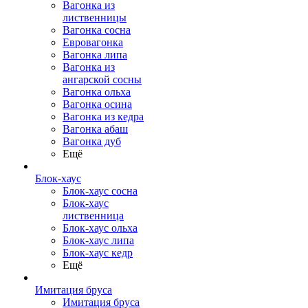
Вагонка из
лиственницы
Вагонка сосна
Евровагонка
Вагонка липа
Вагонка из
ангарской сосны
Вагонка ольха
Вагонка осина
Вагонка из кедра
Вагонка абаш
Вагонка дуб
Ещё
Блок-хаус
Блок-хаус сосна
Блок-хаус
лиственница
Блок-хаус ольха
Блок-хаус липа
Блок-хаус кедр
Ещё
Имитация бруса
Имитация бруса