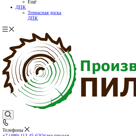
Ещё
ДПК
Террасная доска
ДПК
Телефоны
+7 (499) 113-45-62
Отдел продаж