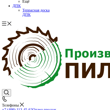
Ещё
ДПК
Террасная доска
ДПК
Телефоны
+7 (499) 113-45-62
Отдел продаж