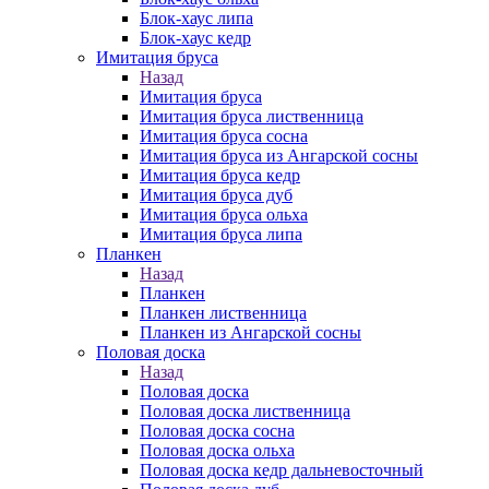
Блок-хаус липа
Блок-хаус кедр
Имитация бруса
Назад
Имитация бруса
Имитация бруса лиственница
Имитация бруса сосна
Имитация бруса из Ангарской сосны
Имитация бруса кедр
Имитация бруса дуб
Имитация бруса ольха
Имитация бруса липа
Планкен
Назад
Планкен
Планкен лиственница
Планкен из Ангарской сосны
Половая доска
Назад
Половая доска
Половая доска лиственница
Половая доска сосна
Половая доска ольха
Половая доска кедр дальневосточный