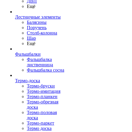
ДВП
Ещё
Лестничные элементы
Балясины
Поручень
Столб-колонна
Шар
Ещё
Фальшбалки
Фальшбалка
лиственница
Фальшбалка сосна
Термо-доска
Термо-бруски
Термо-имитация
Термо-планкен
Термо-обрезная
доска
Термо-половая
доска
Термо-паркет
Термо доска