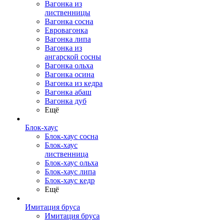
Вагонка из
лиственницы
Вагонка сосна
Евровагонка
Вагонка липа
Вагонка из
ангарской сосны
Вагонка ольха
Вагонка осина
Вагонка из кедра
Вагонка абаш
Вагонка дуб
Ещё
Блок-хаус
Блок-хаус сосна
Блок-хаус
лиственница
Блок-хаус ольха
Блок-хаус липа
Блок-хаус кедр
Ещё
Имитация бруса
Имитация бруса