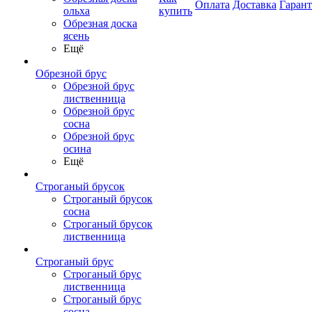
Оплата
Доставка
Гаран
ольха
купить
Обрезная доска
ясень
Ещё
Обрезной брус
Обрезной брус
лиственница
Обрезной брус
сосна
Обрезной брус
осина
Ещё
Строганый брусок
Строганый брусок
сосна
Строганый брусок
лиственница
Строганый брус
Строганый брус
лиственница
Строганый брус
сосна