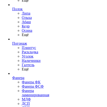
Ещё
Полок
Липа
Ольха
Абаш
Кедр
Осина
Ещё
Погонаж
Плинтус
Раскладка
Уголок
Наличники
Галтель
Ещё
Фанера
Фанера ФК
Фанера ФСФ
Фанера
ламинированная
МДФ
ДСП