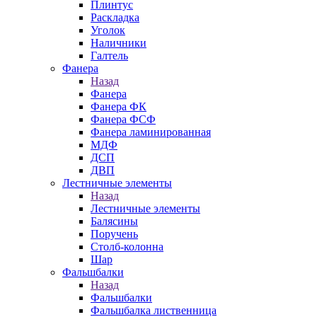
Плинтус
Раскладка
Уголок
Наличники
Галтель
Фанера
Назад
Фанера
Фанера ФК
Фанера ФСФ
Фанера ламинированная
МДФ
ДСП
ДВП
Лестничные элементы
Назад
Лестничные элементы
Балясины
Поручень
Столб-колонна
Шар
Фальшбалки
Назад
Фальшбалки
Фальшбалка лиственница