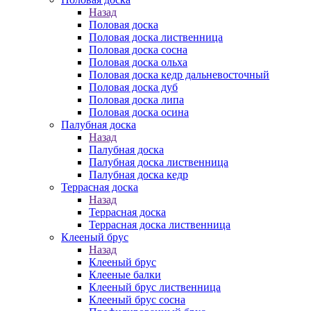
Назад
Половая доска
Половая доска лиственница
Половая доска сосна
Половая доска ольха
Половая доска кедр дальневосточный
Половая доска дуб
Половая доска липа
Половая доска осина
Палубная доска
Назад
Палубная доска
Палубная доска лиственница
Палубная доска кедр
Террасная доска
Назад
Террасная доска
Террасная доска лиственница
Клееный брус
Назад
Клееный брус
Клееные балки
Клееный брус лиственница
Клееный брус сосна