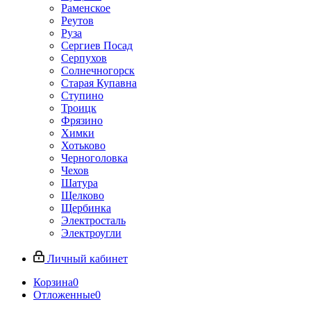
Раменское
Реутов
Руза
Сергиев Посад
Серпухов
Солнечногорск
Старая Купавна
Ступино
Троицк
Фрязино
Химки
Хотьково
Черноголовка
Чехов
Шатура
Щелково
Щербинка
Электросталь
Электроугли
Личный кабинет
Корзина
0
Отложенные
0