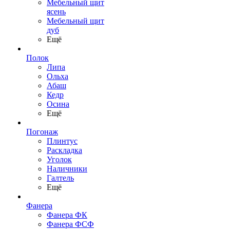
Мебельный щит
ясень
Мебельный щит
дуб
Ещё
Полок
Липа
Ольха
Абаш
Кедр
Осина
Ещё
Погонаж
Плинтус
Раскладка
Уголок
Наличники
Галтель
Ещё
Фанера
Фанера ФК
Фанера ФСФ