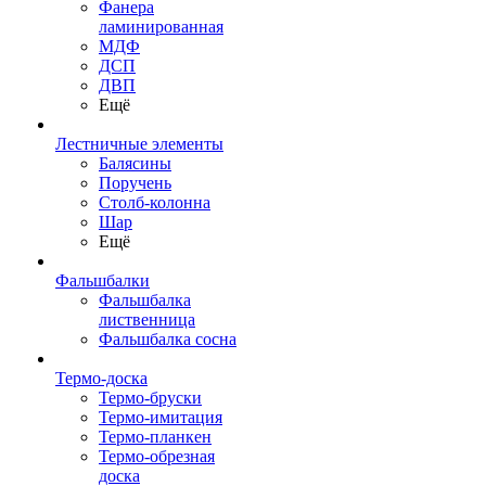
Фанера
ламинированная
МДФ
ДСП
ДВП
Ещё
Лестничные элементы
Балясины
Поручень
Столб-колонна
Шар
Ещё
Фальшбалки
Фальшбалка
лиственница
Фальшбалка сосна
Термо-доска
Термо-бруски
Термо-имитация
Термо-планкен
Термо-обрезная
доска