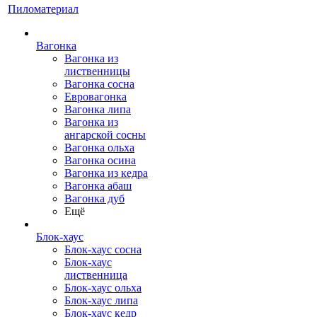
Пиломатериал
Вагонка
Вагонка из
лиственницы
Вагонка сосна
Евровагонка
Вагонка липа
Вагонка из
ангарской сосны
Вагонка ольха
Вагонка осина
Вагонка из кедра
Вагонка абаш
Вагонка дуб
Ещё
Блок-хаус
Блок-хаус сосна
Блок-хаус
лиственница
Блок-хаус ольха
Блок-хаус липа
Блок-хаус кедр