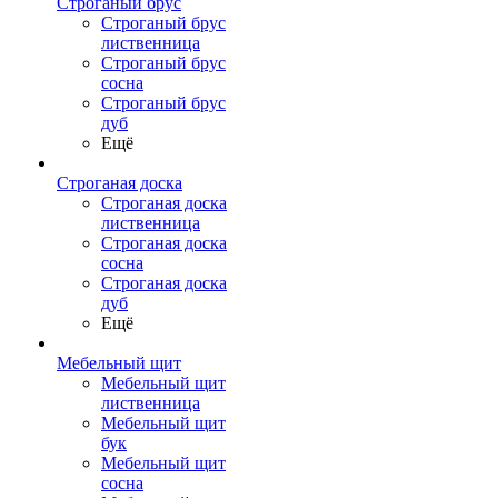
Строганый брус
Строганый брус
лиственница
Строганый брус
сосна
Строганый брус
дуб
Ещё
Строганая доска
Строганая доска
лиственница
Строганая доска
сосна
Строганая доска
дуб
Ещё
Мебельный щит
Мебельный щит
лиственница
Мебельный щит
бук
Мебельный щит
сосна