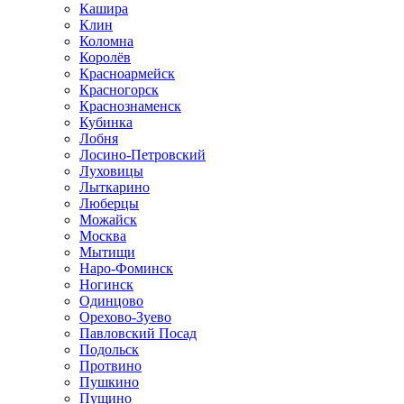
Кашира
Клин
Коломна
Королёв
Красноармейск
Красногорск
Краснознаменск
Кубинка
Лобня
Лосино-Петровский
Луховицы
Лыткарино
Люберцы
Можайск
Москва
Мытищи
Наро-Фоминск
Ногинск
Одинцово
Орехово-Зуево
Павловский Посад
Подольск
Протвино
Пушкино
Пущино