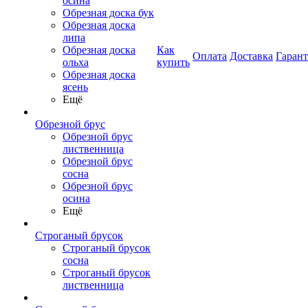
осина
Обрезная доска бук
Обрезная доска
липа
Обрезная доска
Как
Оплата
Доставка
Гаран
ольха
купить
Обрезная доска
ясень
Ещё
Обрезной брус
Обрезной брус
лиственница
Обрезной брус
сосна
Обрезной брус
осина
Ещё
Строганый брусок
Строганый брусок
сосна
Строганый брусок
лиственница