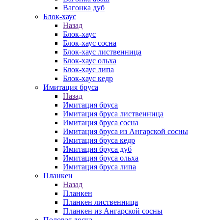
Вагонка дуб
Блок-хаус
Назад
Блок-хаус
Блок-хаус сосна
Блок-хаус лиственница
Блок-хаус ольха
Блок-хаус липа
Блок-хаус кедр
Имитация бруса
Назад
Имитация бруса
Имитация бруса лиственница
Имитация бруса сосна
Имитация бруса из Ангарской сосны
Имитация бруса кедр
Имитация бруса дуб
Имитация бруса ольха
Имитация бруса липа
Планкен
Назад
Планкен
Планкен лиственница
Планкен из Ангарской сосны
Половая доска