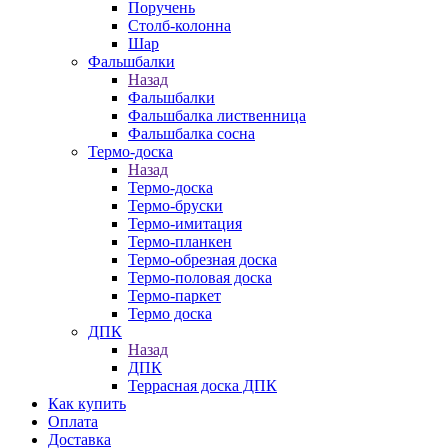
Поручень
Столб-колонна
Шар
Фальшбалки
Назад
Фальшбалки
Фальшбалка лиственница
Фальшбалка сосна
Термо-доска
Назад
Термо-доска
Термо-бруски
Термо-имитация
Термо-планкен
Термо-обрезная доска
Термо-половая доска
Термо-паркет
Термо доска
ДПК
Назад
ДПК
Террасная доска ДПК
Как купить
Оплата
Доставка