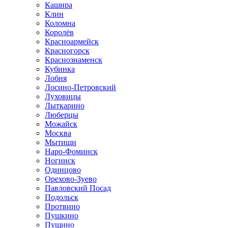
Кашира
Клин
Коломна
Королёв
Красноармейск
Красногорск
Краснознаменск
Кубинка
Лобня
Лосино-Петровский
Луховицы
Лыткарино
Люберцы
Можайск
Москва
Мытищи
Наро-Фоминск
Ногинск
Одинцово
Орехово-Зуево
Павловский Посад
Подольск
Протвино
Пушкино
Пущино