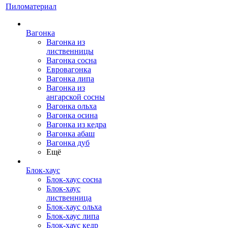
Пиломатериал
Вагонка
Вагонка из
лиственницы
Вагонка сосна
Евровагонка
Вагонка липа
Вагонка из
ангарской сосны
Вагонка ольха
Вагонка осина
Вагонка из кедра
Вагонка абаш
Вагонка дуб
Ещё
Блок-хаус
Блок-хаус сосна
Блок-хаус
лиственница
Блок-хаус ольха
Блок-хаус липа
Блок-хаус кедр