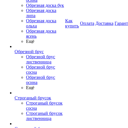
осина
Обрезная доска бук
Обрезная доска
липа
Обрезная доска
Как
Оплата
Доставка
Гаран
ольха
купить
Обрезная доска
ясень
Ещё
Обрезной брус
Обрезной брус
лиственница
Обрезной брус
сосна
Обрезной брус
осина
Ещё
Строганый брусок
Строганый брусок
сосна
Строганый брусок
лиственница