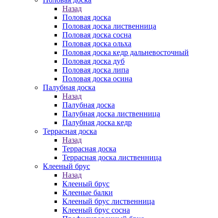
Назад
Половая доска
Половая доска лиственница
Половая доска сосна
Половая доска ольха
Половая доска кедр дальневосточный
Половая доска дуб
Половая доска липа
Половая доска осина
Палубная доска
Назад
Палубная доска
Палубная доска лиственница
Палубная доска кедр
Террасная доска
Назад
Террасная доска
Террасная доска лиственница
Клееный брус
Назад
Клееный брус
Клееные балки
Клееный брус лиственница
Клееный брус сосна