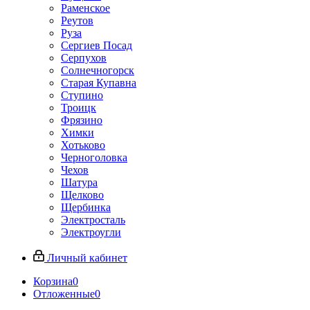
Раменское
Реутов
Руза
Сергиев Посад
Серпухов
Солнечногорск
Старая Купавна
Ступино
Троицк
Фрязино
Химки
Хотьково
Черноголовка
Чехов
Шатура
Щелково
Щербинка
Электросталь
Электроугли
Личный кабинет
Корзина
0
Отложенные
0