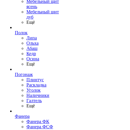
Мебельный щит
ясень
Мебельный щит
дуб
Ещё
Полок
Липа
Ольха
Абаш
Кедр
Осина
Ещё
Погонаж
Плинтус
Раскладка
Уголок
Наличники
Галтель
Ещё
Фанера
Фанера ФК
Фанера ФСФ