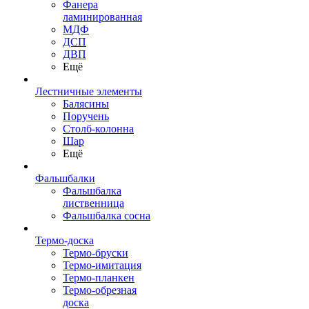
Фанера
ламинированная
МДФ
ДСП
ДВП
Ещё
Лестничные элементы
Балясины
Поручень
Столб-колонна
Шар
Ещё
Фальшбалки
Фальшбалка
лиственница
Фальшбалка сосна
Термо-доска
Термо-бруски
Термо-имитация
Термо-планкен
Термо-обрезная
доска