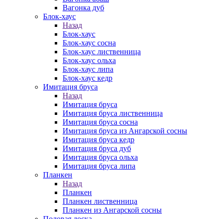
Вагонка дуб
Блок-хаус
Назад
Блок-хаус
Блок-хаус сосна
Блок-хаус лиственница
Блок-хаус ольха
Блок-хаус липа
Блок-хаус кедр
Имитация бруса
Назад
Имитация бруса
Имитация бруса лиственница
Имитация бруса сосна
Имитация бруса из Ангарской сосны
Имитация бруса кедр
Имитация бруса дуб
Имитация бруса ольха
Имитация бруса липа
Планкен
Назад
Планкен
Планкен лиственница
Планкен из Ангарской сосны
Половая доска