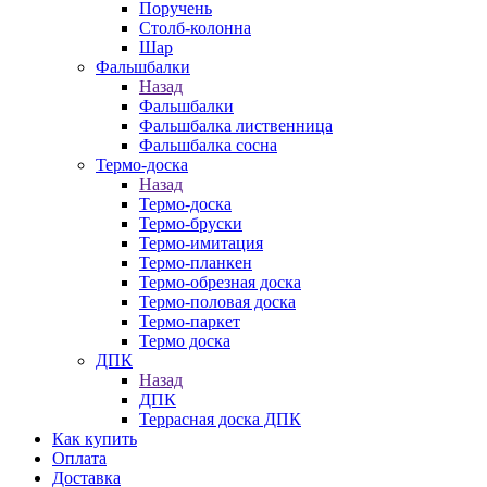
Поручень
Столб-колонна
Шар
Фальшбалки
Назад
Фальшбалки
Фальшбалка лиственница
Фальшбалка сосна
Термо-доска
Назад
Термо-доска
Термо-бруски
Термо-имитация
Термо-планкен
Термо-обрезная доска
Термо-половая доска
Термо-паркет
Термо доска
ДПК
Назад
ДПК
Террасная доска ДПК
Как купить
Оплата
Доставка