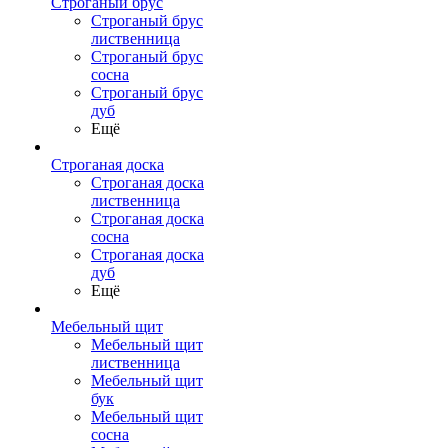
Строганый брус
Строганый брус
лиственница
Строганый брус
сосна
Строганый брус
дуб
Ещё
Строганая доска
Строганая доска
лиственница
Строганая доска
сосна
Строганая доска
дуб
Ещё
Мебельный щит
Мебельный щит
лиственница
Мебельный щит
бук
Мебельный щит
сосна