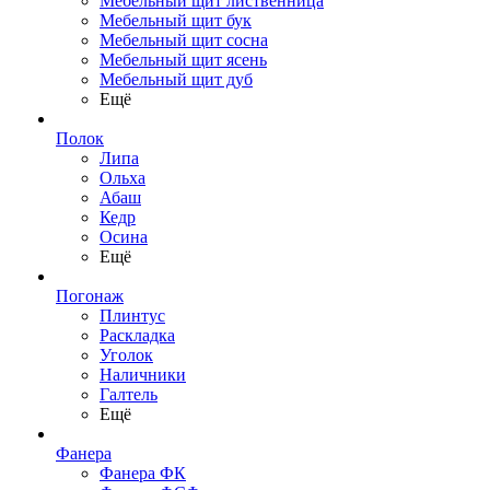
Мебельный щит лиственница
Мебельный щит бук
Мебельный щит сосна
Мебельный щит ясень
Мебельный щит дуб
Ещё
Полок
Липа
Ольха
Абаш
Кедр
Осина
Ещё
Погонаж
Плинтус
Раскладка
Уголок
Наличники
Галтель
Ещё
Фанера
Фанера ФК