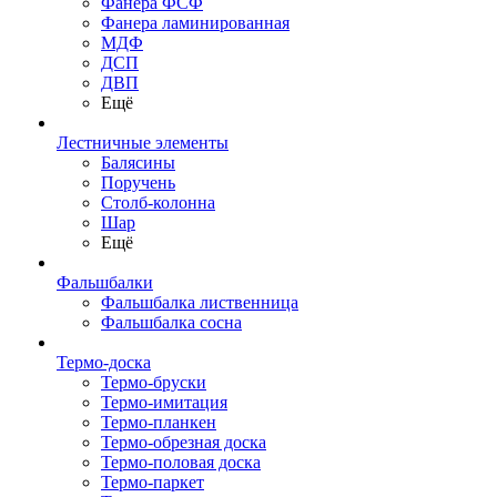
Фанера ФСФ
Фанера ламинированная
МДФ
ДСП
ДВП
Ещё
Лестничные элементы
Балясины
Поручень
Столб-колонна
Шар
Ещё
Фальшбалки
Фальшбалка лиственница
Фальшбалка сосна
Термо-доска
Термо-бруски
Термо-имитация
Термо-планкен
Термо-обрезная доска
Термо-половая доска
Термо-паркет