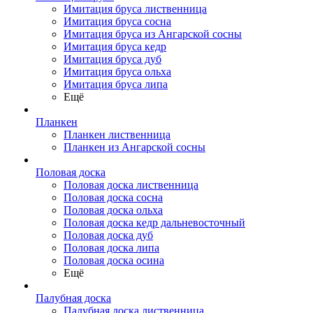
Имитация бруса лиственница
Имитация бруса сосна
Имитация бруса из Ангарской сосны
Имитация бруса кедр
Имитация бруса дуб
Имитация бруса ольха
Имитация бруса липа
Ещё
Планкен
Планкен лиственница
Планкен из Ангарской сосны
Половая доска
Половая доска лиственница
Половая доска сосна
Половая доска ольха
Половая доска кедр дальневосточный
Половая доска дуб
Половая доска липа
Половая доска осина
Ещё
Палубная доска
Палубная доска лиственница