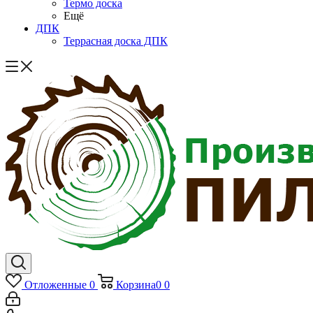
Термо доска
Ещё
ДПК
Террасная доска ДПК
Отложенные
0
Корзина
0
0