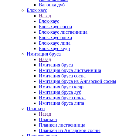
Вагонка дуб
Блок-хаус
Назад
Блок-хаус
Блок-хаус сосна
Блок-хаус лиственница
Блок-хаус ольха
Блок-хаус липа
Блок-хаус кедр
Имитация бруса
Назад
Имитация бруса
Имитация бруса лиственница
Имитация бруса сосна
Имитация бруса из Ангарской сосны
Имитация бруса кедр
Имитация бруса дуб
Имитация бруса ольха
Имитация бруса липа
Планкен
Назад
Планкен
Планкен лиственница
Планкен из Ангарской сосны
Половая доска