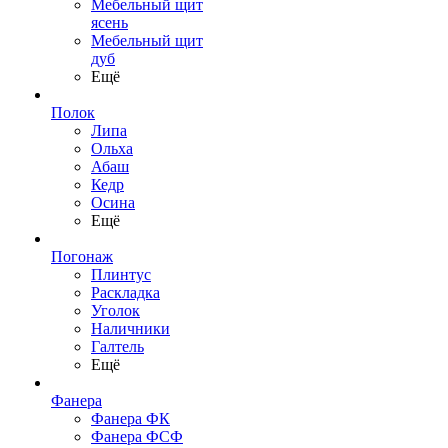
Мебельный щит
ясень
Мебельный щит
дуб
Ещё
Полок
Липа
Ольха
Абаш
Кедр
Осина
Ещё
Погонаж
Плинтус
Раскладка
Уголок
Наличники
Галтель
Ещё
Фанера
Фанера ФК
Фанера ФСФ