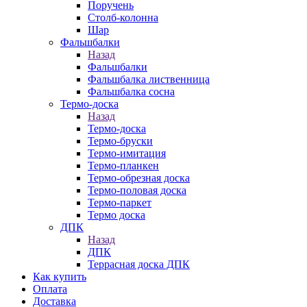
Поручень
Столб-колонна
Шар
Фальшбалки
Назад
Фальшбалки
Фальшбалка лиственница
Фальшбалка сосна
Термо-доска
Назад
Термо-доска
Термо-бруски
Термо-имитация
Термо-планкен
Термо-обрезная доска
Термо-половая доска
Термо-паркет
Термо доска
ДПК
Назад
ДПК
Террасная доска ДПК
Как купить
Оплата
Доставка