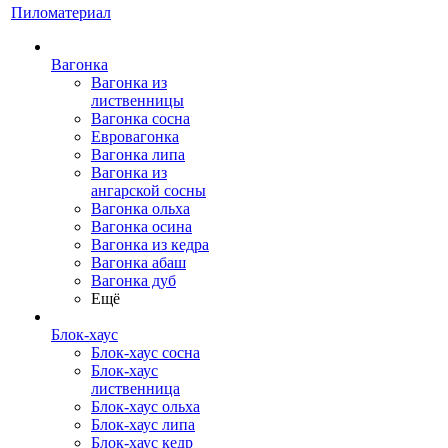
Пиломатериал
Вагонка
Вагонка из
лиственницы
Вагонка сосна
Евровагонка
Вагонка липа
Вагонка из
ангарской сосны
Вагонка ольха
Вагонка осина
Вагонка из кедра
Вагонка абаш
Вагонка дуб
Ещё
Блок-хаус
Блок-хаус сосна
Блок-хаус
лиственница
Блок-хаус ольха
Блок-хаус липа
Блок-хаус кедр