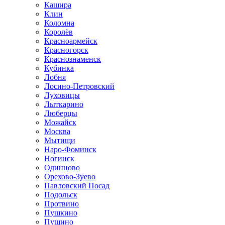
Кашира
Клин
Коломна
Королёв
Красноармейск
Красногорск
Краснознаменск
Кубинка
Лобня
Лосино-Петровский
Луховицы
Лыткарино
Люберцы
Можайск
Москва
Мытищи
Наро-Фоминск
Ногинск
Одинцово
Орехово-Зуево
Павловский Посад
Подольск
Протвино
Пушкино
Пущино