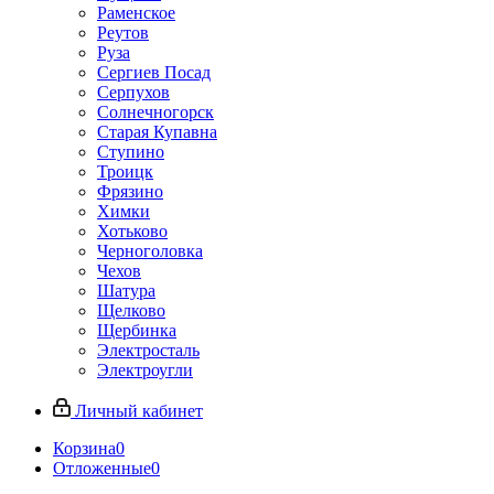
Раменское
Реутов
Руза
Сергиев Посад
Серпухов
Солнечногорск
Старая Купавна
Ступино
Троицк
Фрязино
Химки
Хотьково
Черноголовка
Чехов
Шатура
Щелково
Щербинка
Электросталь
Электроугли
Личный кабинет
Корзина
0
Отложенные
0