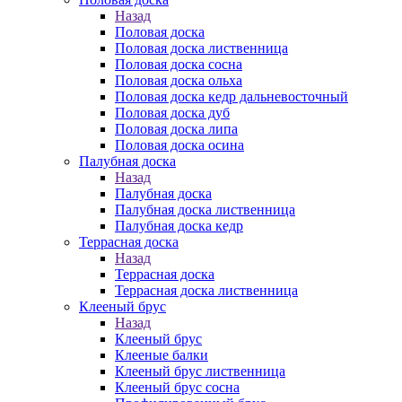
Назад
Половая доска
Половая доска лиственница
Половая доска сосна
Половая доска ольха
Половая доска кедр дальневосточный
Половая доска дуб
Половая доска липа
Половая доска осина
Палубная доска
Назад
Палубная доска
Палубная доска лиственница
Палубная доска кедр
Террасная доска
Назад
Террасная доска
Террасная доска лиственница
Клееный брус
Назад
Клееный брус
Клееные балки
Клееный брус лиственница
Клееный брус сосна