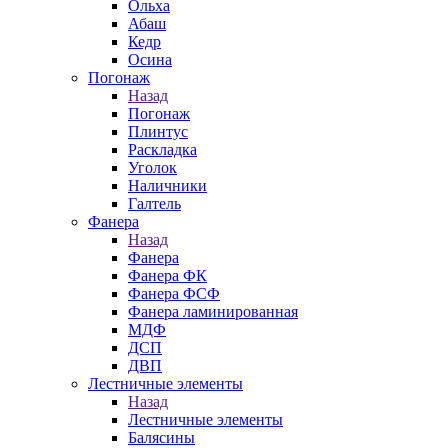
Ольха
Абаш
Кедр
Осина
Погонаж
Назад
Погонаж
Плинтус
Раскладка
Уголок
Наличники
Галтель
Фанера
Назад
Фанера
Фанера ФК
Фанера ФСФ
Фанера ламинированная
МДФ
ДСП
ДВП
Лестничные элементы
Назад
Лестничные элементы
Балясины