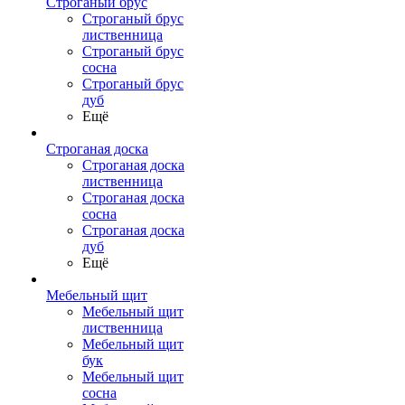
Строганый брус
Строганый брус
лиственница
Строганый брус
сосна
Строганый брус
дуб
Ещё
Строганая доска
Строганая доска
лиственница
Строганая доска
сосна
Строганая доска
дуб
Ещё
Мебельный щит
Мебельный щит
лиственница
Мебельный щит
бук
Мебельный щит
сосна