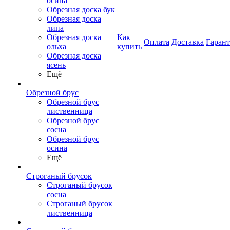
осина
Обрезная доска бук
Обрезная доска
липа
Обрезная доска
Как
Оплата
Доставка
Гаран
ольха
купить
Обрезная доска
ясень
Ещё
Обрезной брус
Обрезной брус
лиственница
Обрезной брус
сосна
Обрезной брус
осина
Ещё
Строганый брусок
Строганый брусок
сосна
Строганый брусок
лиственница