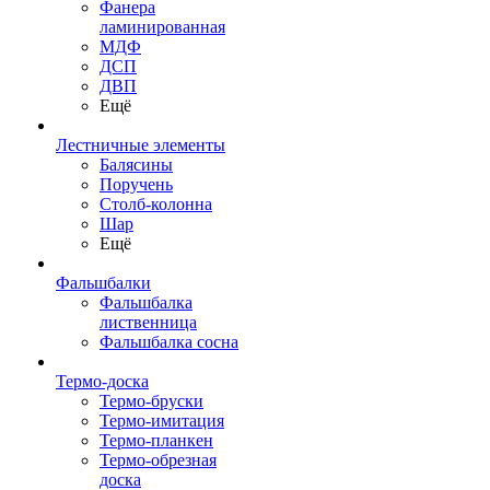
Фанера
ламинированная
МДФ
ДСП
ДВП
Ещё
Лестничные элементы
Балясины
Поручень
Столб-колонна
Шар
Ещё
Фальшбалки
Фальшбалка
лиственница
Фальшбалка сосна
Термо-доска
Термо-бруски
Термо-имитация
Термо-планкен
Термо-обрезная
доска