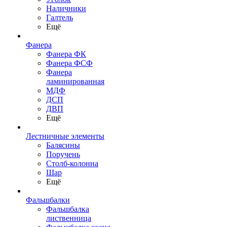
Наличники
Галтель
Ещё
Фанера
Фанера ФК
Фанера ФСФ
Фанера
ламинированная
МДФ
ДСП
ДВП
Ещё
Лестничные элементы
Балясины
Поручень
Столб-колонна
Шар
Ещё
Фальшбалки
Фальшбалка
лиственница