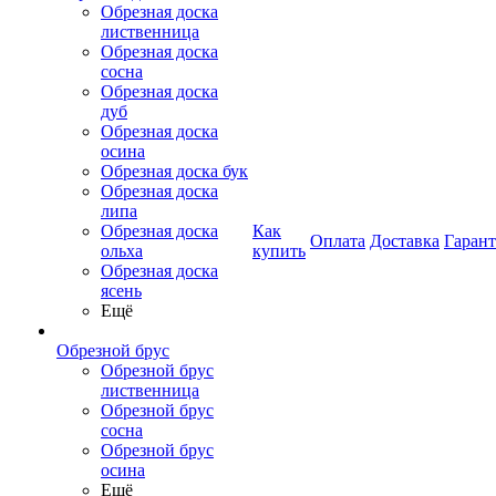
Обрезная доска
лиственница
Обрезная доска
сосна
Обрезная доска
дуб
Обрезная доска
осина
Обрезная доска бук
Обрезная доска
липа
Обрезная доска
Как
Оплата
Доставка
Гаран
ольха
купить
Обрезная доска
ясень
Ещё
Обрезной брус
Обрезной брус
лиственница
Обрезной брус
сосна
Обрезной брус
осина
Ещё