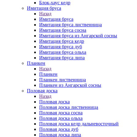
Блок-хаус кедр
Имитация бруса
Назад
Имитация бруса
Имитация бруса лиственница
Имитация бруса сосна
Имитация бруса из Ангарской сосны
Имитация бруса кедр
Имитация бруса дуб
Имитация бруса ольха
Имитация бруса липа
Планкен
Назад
Планкен
Планкен лиственница
Планкен из Ангарской сосны
Половая доска
Назад
Половая доска
Половая доска лиственница
Половая доска сосна
Половая доска ольха
Половая доска кедр дальневосточный
Половая доска дуб
Половая доска липа