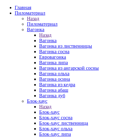
Главная
Пиломатериал
Назад
Пиломатериал
Вагонка
Назад
Вагонка
Вагонка из лиственницы
Вагонка сосна
Евровагонка
Вагонка липа
Вагонка из ангарской сосны
Вагонка ольха
Вагонка осина
Вагонка из кедра
Вагонка абаш
Вагонка дуб
Блок-хаус
Назад
Блок-хаус
Блок-хаус сосна
Блок-хаус лиственница
Блок-хаус ольха
Блок-хаус липа