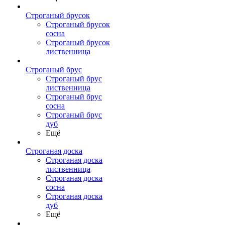
Строганый брусок
Строганый брусок
сосна
Строганый брусок
лиственница
Строганый брус
Строганый брус
лиственница
Строганый брус
сосна
Строганый брус
дуб
Ещё
Строганая доска
Строганая доска
лиственница
Строганая доска
сосна
Строганая доска
дуб
Ещё