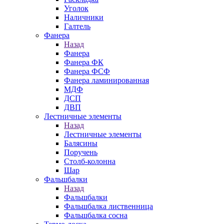
Уголок
Наличники
Галтель
Фанера
Назад
Фанера
Фанера ФК
Фанера ФСФ
Фанера ламинированная
МДФ
ДСП
ДВП
Лестничные элементы
Назад
Лестничные элементы
Балясины
Поручень
Столб-колонна
Шар
Фальшбалки
Назад
Фальшбалки
Фальшбалка лиственница
Фальшбалка сосна