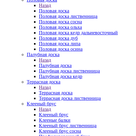
Назад
Половая доска
Половая доска лиственница
Половая доска сосна
Половая доска ольха
Половая доска кедр дальневосточный
Половая доска дуб
Половая доска липа
Половая доска осина
Палубная доска
Назад
Палубная доска
Палубная доска лиственница
Палубная доска кедр
Террасная доска
Назад
Террасная доска
Террасная доска лиственница
Клееный брус
Назад
Клееный брус
Клееные балки
Клееный брус лиственница
Клееный брус сосна