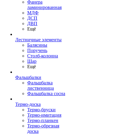
Фанера
ламинированная
МДФ
ДСП
ДВП
Ещё
Лестничные элементы
Балясины
Поручень
Столб-колонна
Шар
Ещё
Фальшбалки
Фальшбалка
лиственница
Фальшбалка сосна
Термо-доска
Термо-бруски
Термо-имитация
Термо-планкен
Термо-обрезная
доска