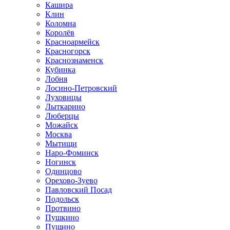
Кашира
Клин
Коломна
Королёв
Красноармейск
Красногорск
Краснознаменск
Кубинка
Лобня
Лосино-Петровский
Луховицы
Лыткарино
Люберцы
Можайск
Москва
Мытищи
Наро-Фоминск
Ногинск
Одинцово
Орехово-Зуево
Павловский Посад
Подольск
Протвино
Пушкино
Пущино