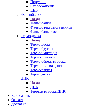
Поручень
Столб-колонна
Шар
Фальшбалки
Назад
Фальшбалки
Фальшбалка лиственница
Фальшбалка сосна
Термо-доска
Назад
Термо-доска
Термо-бруски
Термо-имитация
Термо-планкен
Термо-обрезная доска
Термо-половая доска
Термо-паркет
Термо доска
ДПК
Назад
ДПК
Террасная доска ДПК
Как купить
Оплата
Доставка