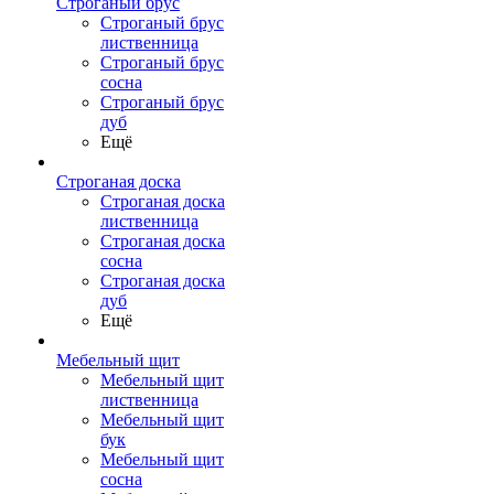
Строганый брус
Строганый брус
лиственница
Строганый брус
сосна
Строганый брус
дуб
Ещё
Строганая доска
Строганая доска
лиственница
Строганая доска
сосна
Строганая доска
дуб
Ещё
Мебельный щит
Мебельный щит
лиственница
Мебельный щит
бук
Мебельный щит
сосна