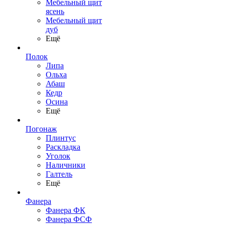
Мебельный щит
ясень
Мебельный щит
дуб
Ещё
Полок
Липа
Ольха
Абаш
Кедр
Осина
Ещё
Погонаж
Плинтус
Раскладка
Уголок
Наличники
Галтель
Ещё
Фанера
Фанера ФК
Фанера ФСФ