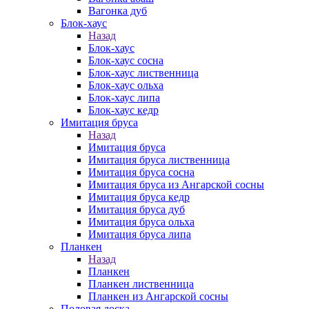
Вагонка дуб
Блок-хаус
Назад
Блок-хаус
Блок-хаус сосна
Блок-хаус лиственница
Блок-хаус ольха
Блок-хаус липа
Блок-хаус кедр
Имитация бруса
Назад
Имитация бруса
Имитация бруса лиственница
Имитация бруса сосна
Имитация бруса из Ангарской сосны
Имитация бруса кедр
Имитация бруса дуб
Имитация бруса ольха
Имитация бруса липа
Планкен
Назад
Планкен
Планкен лиственница
Планкен из Ангарской сосны
Половая доска