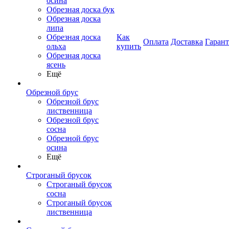
осина
Обрезная доска бук
Обрезная доска
липа
Обрезная доска
Как
Оплата
Доставка
Гаран
ольха
купить
Обрезная доска
ясень
Ещё
Обрезной брус
Обрезной брус
лиственница
Обрезной брус
сосна
Обрезной брус
осина
Ещё
Строганый брусок
Строганый брусок
сосна
Строганый брусок
лиственница