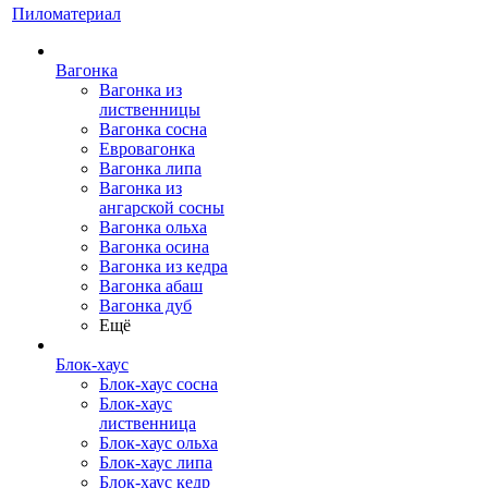
Пиломатериал
Вагонка
Вагонка из
лиственницы
Вагонка сосна
Евровагонка
Вагонка липа
Вагонка из
ангарской сосны
Вагонка ольха
Вагонка осина
Вагонка из кедра
Вагонка абаш
Вагонка дуб
Ещё
Блок-хаус
Блок-хаус сосна
Блок-хаус
лиственница
Блок-хаус ольха
Блок-хаус липа
Блок-хаус кедр