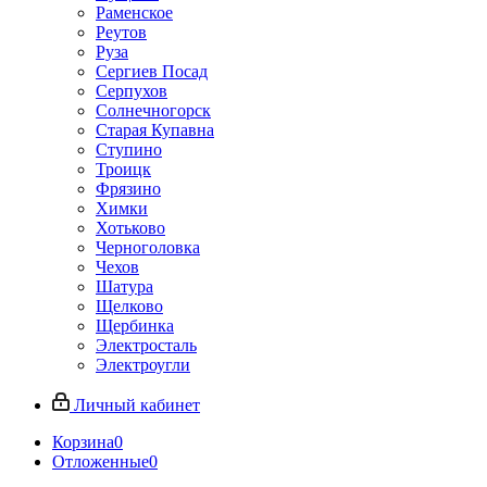
Раменское
Реутов
Руза
Сергиев Посад
Серпухов
Солнечногорск
Старая Купавна
Ступино
Троицк
Фрязино
Химки
Хотьково
Черноголовка
Чехов
Шатура
Щелково
Щербинка
Электросталь
Электроугли
Личный кабинет
Корзина
0
Отложенные
0