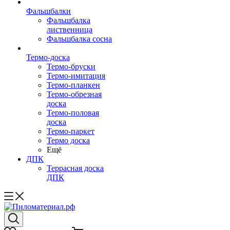
Фальшбалки
Фальшбалка
лиственница
Фальшбалка сосна
Термо-доска
Термо-бруски
Термо-имитация
Термо-планкен
Термо-обрезная
доска
Термо-половая
доска
Термо-паркет
Термо доска
Ещё
ДПК
Террасная доска
ДПК