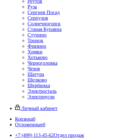
Реутов
Руза
Сергиев Посад
Серпухов
Солнечногорск
Старая Купавна
Ступино
Троицк
Фрязино
Химки
Хотьково
Черноголовка
Чехов
Шатура
Щелково
Щербинка
Электросталь
Электроугли
Личный кабинет
Корзина
0
Отложенные
0
+7 (499) 113-45-62
Отдел продаж