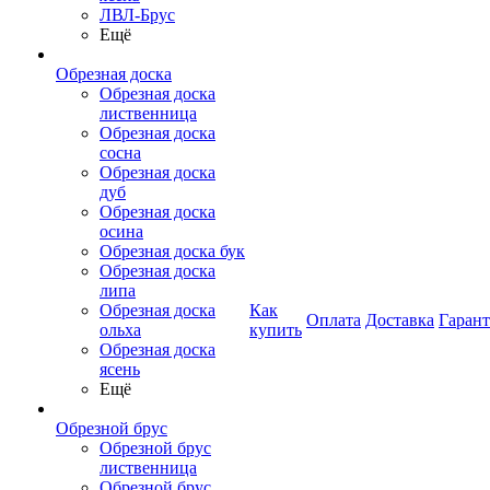
ЛВЛ-Брус
Ещё
Обрезная доска
Обрезная доска
лиственница
Обрезная доска
сосна
Обрезная доска
дуб
Обрезная доска
осина
Обрезная доска бук
Обрезная доска
липа
Обрезная доска
Как
Оплата
Доставка
Гаран
ольха
купить
Обрезная доска
ясень
Ещё
Обрезной брус
Обрезной брус
лиственница
Обрезной брус