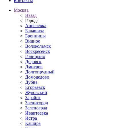
Контакты
Москва
Назад
Города
Апрелевка
Балашиха
Бронницы
Видное
Волоколамск
Воскресенск
Голицыно
Дедовск
Дмитров
Долгопрудный
Домодедово
Дубна
Егорьевск
Жуковский
Зарайск
Звенигород
Зеленоград
Ивантеевка
Истра
Кашира