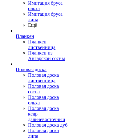
Имитация бруса
ольха
Имитация бруса
липа
Ещё
Планкен
Планкен
лиственница
Планкен из
Ангарской сосны
Половая доска
Половая доска
лиственница
Половая доска
сосна
Половая доска
ольха
Половая доска
кедр
дальневосточный
Половая доска дуб
Половая доска
липа