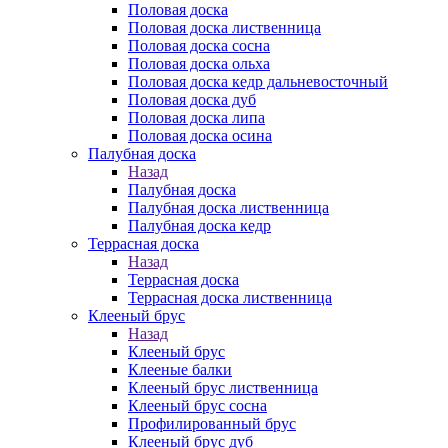
Половая доска
Половая доска лиственница
Половая доска сосна
Половая доска ольха
Половая доска кедр дальневосточный
Половая доска дуб
Половая доска липа
Половая доска осина
Палубная доска
Назад
Палубная доска
Палубная доска лиственница
Палубная доска кедр
Террасная доска
Назад
Террасная доска
Террасная доска лиственница
Клееный брус
Назад
Клееный брус
Клееные балки
Клееный брус лиственница
Клееный брус сосна
Профилированный брус
Клееный брус дуб