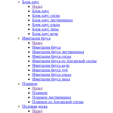
Блок-хаус
Назад
Блок-хаус
Блок-хаус сосна
Блок-хаус лиственница
Блок-хаус ольха
Блок-хаус липа
Блок-хаус кедр
Имитация бруса
Назад
Имитация бруса
Имитация бруса лиственница
Имитация бруса сосна
Имитация бруса из Ангарской сосны
Имитация бруса кедр
Имитация бруса дуб
Имитация бруса ольха
Имитация бруса липа
Планкен
Назад
Планкен
Планкен лиственница
Планкен из Ангарской сосны
Половая доска
Назад