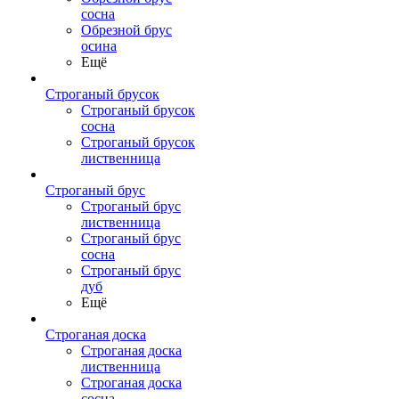
сосна
Обрезной брус
осина
Ещё
Строганый брусок
Строганый брусок
сосна
Строганый брусок
лиственница
Строганый брус
Строганый брус
лиственница
Строганый брус
сосна
Строганый брус
дуб
Ещё
Строганая доска
Строганая доска
лиственница
Строганая доска
сосна