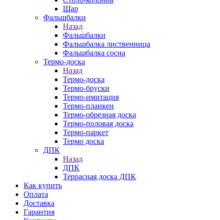
Шар
Фальшбалки
Назад
Фальшбалки
Фальшбалка лиственница
Фальшбалка сосна
Термо-доска
Назад
Термо-доска
Термо-бруски
Термо-имитация
Термо-планкен
Термо-обрезная доска
Термо-половая доска
Термо-паркет
Термо доска
ДПК
Назад
ДПК
Террасная доска ДПК
Как купить
Оплата
Доставка
Гарантия