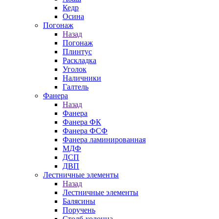
Кедр
Осина
Погонаж
Назад
Погонаж
Плинтус
Раскладка
Уголок
Наличники
Галтель
Фанера
Назад
Фанера
Фанера ФК
Фанера ФСФ
Фанера ламинированная
МДФ
ДСП
ДВП
Лестничные элементы
Назад
Лестничные элементы
Балясины
Поручень
Столб-колонна