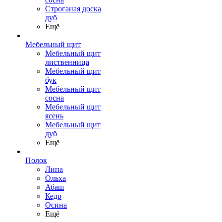
Строганая доска
дуб
Ещё
Мебельный щит
Мебельный щит
лиственница
Мебельный щит
бук
Мебельный щит
сосна
Мебельный щит
ясень
Мебельный щит
дуб
Ещё
Полок
Липа
Ольха
Абаш
Кедр
Осина
Ещё