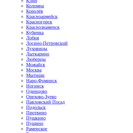
Клин
Коломна
Королёв
Красноармейск
Красногорск
Краснознаменск
Кубинка
Лобня
Лосино-Петровский
Луховицы
Лыткарино
Люберцы
Можайск
Москва
Мытищи
Наро-Фоминск
Ногинск
Одинцово
Орехово-Зуево
Павловский Посад
Подольск
Протвино
Пушкино
Пущино
Раменское