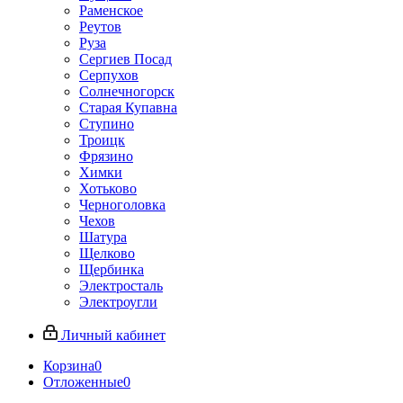
Раменское
Реутов
Руза
Сергиев Посад
Серпухов
Солнечногорск
Старая Купавна
Ступино
Троицк
Фрязино
Химки
Хотьково
Черноголовка
Чехов
Шатура
Щелково
Щербинка
Электросталь
Электроугли
Личный кабинет
Корзина
0
Отложенные
0