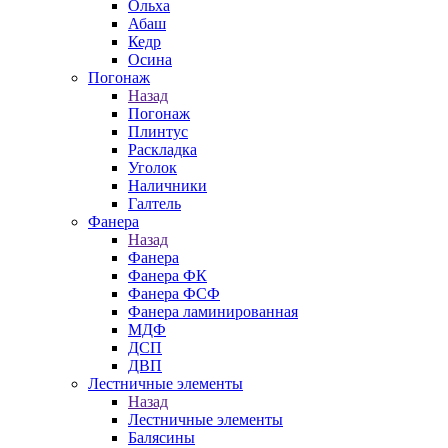
Ольха
Абаш
Кедр
Осина
Погонаж
Назад
Погонаж
Плинтус
Раскладка
Уголок
Наличники
Галтель
Фанера
Назад
Фанера
Фанера ФК
Фанера ФСФ
Фанера ламинированная
МДФ
ДСП
ДВП
Лестничные элементы
Назад
Лестничные элементы
Балясины