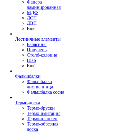
Фанера
ламинированная
МДФ
ДСП
ДВП
Ещё
Лестничные элементы
Балясины
Поручень
Столб-колонна
Шар
Ещё
Фальшбалки
Фальшбалка
лиственница
Фальшбалка сосна
Термо-доска
Термо-бруски
Термо-имитация
Термо-планкен
Термо-обрезная
доска