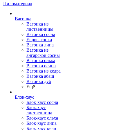
Пиломатериал
Вагонка
Вагонка из
лиственницы
Вагонка сосна
Евровагонка
Вагонка липа
Вагонка из
ангарской сосны
Вагонка ольха
Вагонка осина
Вагонка из кедра
Вагонка абаш
Вагонка дуб
Ещё
Блок-хаус
Блок-хаус сосна
Блок-хаус
лиственница
Блок-хаус ольха
Блок-хаус липа
Блок-хаус кедр