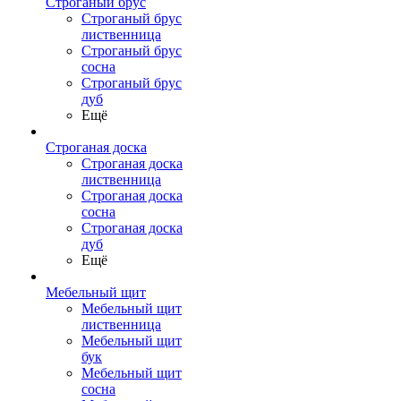
Строганый брус
Строганый брус
лиственница
Строганый брус
сосна
Строганый брус
дуб
Ещё
Строганая доска
Строганая доска
лиственница
Строганая доска
сосна
Строганая доска
дуб
Ещё
Мебельный щит
Мебельный щит
лиственница
Мебельный щит
бук
Мебельный щит
сосна