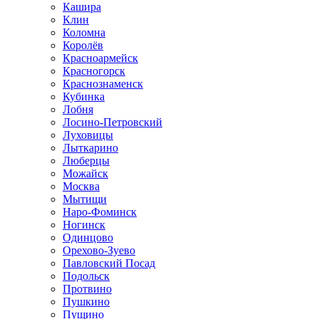
Кашира
Клин
Коломна
Королёв
Красноармейск
Красногорск
Краснознаменск
Кубинка
Лобня
Лосино-Петровский
Луховицы
Лыткарино
Люберцы
Можайск
Москва
Мытищи
Наро-Фоминск
Ногинск
Одинцово
Орехово-Зуево
Павловский Посад
Подольск
Протвино
Пушкино
Пущино