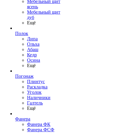
Мебельный щит
ясень
Мебельный щит
дуб
Ещё
Полок
Липа
Ольха
Абаш
Кедр
Осина
Ещё
Погонаж
Плинтус
Раскладка
Уголок
Наличники
Галтель
Ещё
Фанера
Фанера ФК
Фанера ФСФ