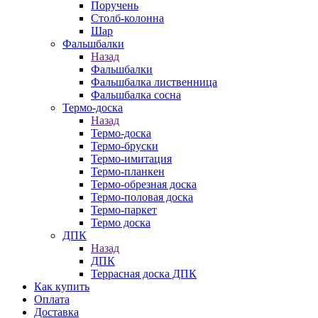
Поручень
Столб-колонна
Шар
Фальшбалки
Назад
Фальшбалки
Фальшбалка лиственница
Фальшбалка сосна
Термо-доска
Назад
Термо-доска
Термо-бруски
Термо-имитация
Термо-планкен
Термо-обрезная доска
Термо-половая доска
Термо-паркет
Термо доска
ДПК
Назад
ДПК
Террасная доска ДПК
Как купить
Оплата
Доставка