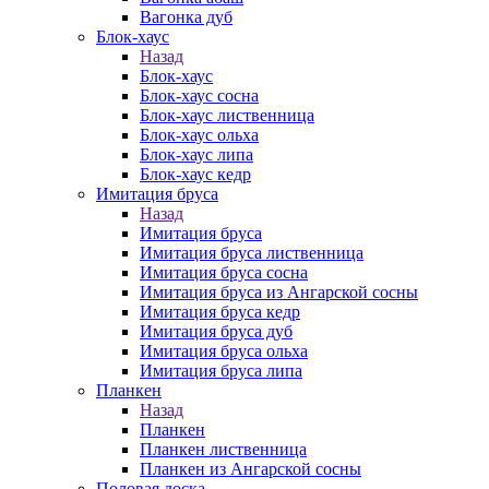
Вагонка дуб
Блок-хаус
Назад
Блок-хаус
Блок-хаус сосна
Блок-хаус лиственница
Блок-хаус ольха
Блок-хаус липа
Блок-хаус кедр
Имитация бруса
Назад
Имитация бруса
Имитация бруса лиственница
Имитация бруса сосна
Имитация бруса из Ангарской сосны
Имитация бруса кедр
Имитация бруса дуб
Имитация бруса ольха
Имитация бруса липа
Планкен
Назад
Планкен
Планкен лиственница
Планкен из Ангарской сосны
Половая доска