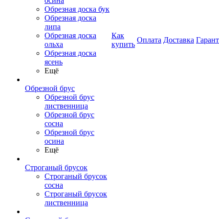
осина
Обрезная доска бук
Обрезная доска
липа
Обрезная доска
Как
Оплата
Доставка
Гаран
ольха
купить
Обрезная доска
ясень
Ещё
Обрезной брус
Обрезной брус
лиственница
Обрезной брус
сосна
Обрезной брус
осина
Ещё
Строганый брусок
Строганый брусок
сосна
Строганый брусок
лиственница