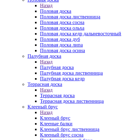
Назад
Половая доска
Половая доска лиственница
Половая доска сосна
Половая доска ольха
Половая доска кедр дальневосточный
Половая доска дуб
Половая доска липа
Половая доска осина
Палубная доска
Назад
Палубная доска
Палубная доска лиственница
Палубная доска кедр
Террасная доска
Назад
Террасная доска
Террасная доска лиственница
Клееный брус
Назад
Клееный брус
Клееные балки
Клееный брус лиственница
Клееный брус сосна