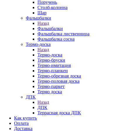
Поручень
Столб-колонна
Шар
Фальшбалки
Назад
Фальшбалки
Фальшбалка лиственница
Фальшбалка сосна
Термо-доска
Назад
Термо-доска
Термо-бруски
Термо-имитация
Термо-планкен
Термо-обрезная доска
Термо-половая доска
Термо-паркет
Термо доска
ДПК
Назад
ДПК
Террасная доска ДПК
Как купить
Оплата
Доставка