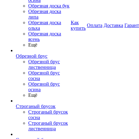
осина
Обрезная доска бук
Обрезная доска
липа
Обрезная доска
Как
Оплата
Доставка
Гаран
ольха
купить
Обрезная доска
ясень
Ещё
Обрезной брус
Обрезной брус
лиственница
Обрезной брус
сосна
Обрезной брус
осина
Ещё
Строганый брусок
Строганый брусок
сосна
Строганый брусок
лиственница