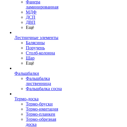
Фанера
ламинированная
МДФ
ДСП
ДВП
Ещё
Лестничные элементы
Балясины
Поручень
Столб-колонна
Шар
Ещё
Фальшбалки
Фальшбалка
лиственница
Фальшбалка сосна
Термо-доска
Термо-бруски
Термо-имитация
Термо-планкен
Термо-обрезная
доска