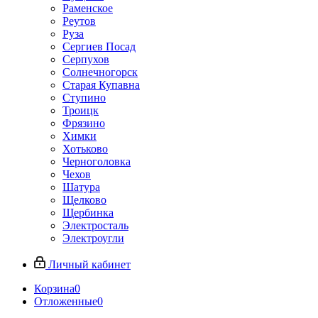
Раменское
Реутов
Руза
Сергиев Посад
Серпухов
Солнечногорск
Старая Купавна
Ступино
Троицк
Фрязино
Химки
Хотьково
Черноголовка
Чехов
Шатура
Щелково
Щербинка
Электросталь
Электроугли
Личный кабинет
Корзина
0
Отложенные
0