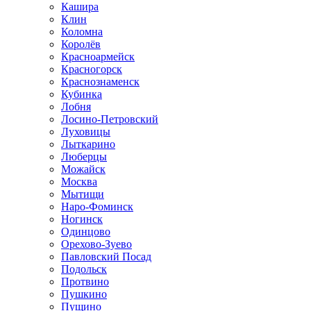
Кашира
Клин
Коломна
Королёв
Красноармейск
Красногорск
Краснознаменск
Кубинка
Лобня
Лосино-Петровский
Луховицы
Лыткарино
Люберцы
Можайск
Москва
Мытищи
Наро-Фоминск
Ногинск
Одинцово
Орехово-Зуево
Павловский Посад
Подольск
Протвино
Пушкино
Пущино