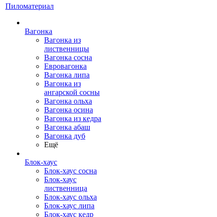
Пиломатериал
Вагонка
Вагонка из
лиственницы
Вагонка сосна
Евровагонка
Вагонка липа
Вагонка из
ангарской сосны
Вагонка ольха
Вагонка осина
Вагонка из кедра
Вагонка абаш
Вагонка дуб
Ещё
Блок-хаус
Блок-хаус сосна
Блок-хаус
лиственница
Блок-хаус ольха
Блок-хаус липа
Блок-хаус кедр