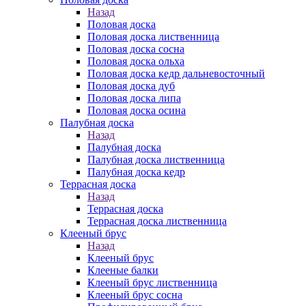
Назад
Половая доска
Половая доска лиственница
Половая доска сосна
Половая доска ольха
Половая доска кедр дальневосточный
Половая доска дуб
Половая доска липа
Половая доска осина
Палубная доска
Назад
Палубная доска
Палубная доска лиственница
Палубная доска кедр
Террасная доска
Назад
Террасная доска
Террасная доска лиственница
Клееный брус
Назад
Клееный брус
Клееные балки
Клееный брус лиственница
Клееный брус сосна