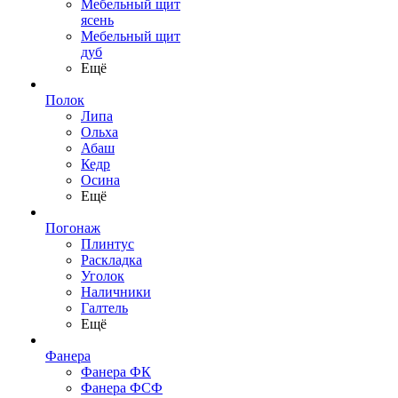
Мебельный щит
ясень
Мебельный щит
дуб
Ещё
Полок
Липа
Ольха
Абаш
Кедр
Осина
Ещё
Погонаж
Плинтус
Раскладка
Уголок
Наличники
Галтель
Ещё
Фанера
Фанера ФК
Фанера ФСФ