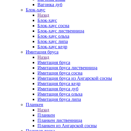
Вагонка дуб
Блок-хаус
Назад
Блок-хаус
Блок-хаус сосна
Блок-хаус лиственница
Блок-хаус ольха
Блок-хаус липа
Блок-хаус кедр
Имитация бруса
Назад
Имитация бруса
Имитация бруса лиственница
Имитация бруса сосна
Имитация бруса из Ангарской сосны
Имитация бруса кедр
Имитация бруса дуб
Имитация бруса ольха
Имитация бруса липа
Планкен
Назад
Планкен
Планкен лиственница
Планкен из Ангарской сосны
Половая доска