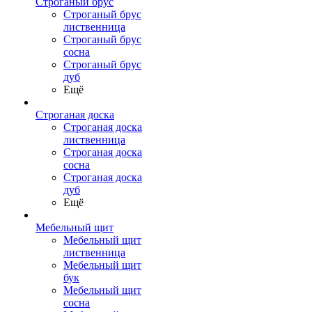
Строганый брус
Строганый брус
лиственница
Строганый брус
сосна
Строганый брус
дуб
Ещё
Строганая доска
Строганая доска
лиственница
Строганая доска
сосна
Строганая доска
дуб
Ещё
Мебельный щит
Мебельный щит
лиственница
Мебельный щит
бук
Мебельный щит
сосна