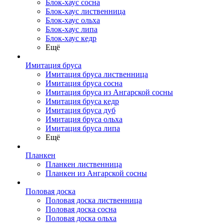
Блок-хаус сосна
Блок-хаус лиственница
Блок-хаус ольха
Блок-хаус липа
Блок-хаус кедр
Ещё
Имитация бруса
Имитация бруса лиственница
Имитация бруса сосна
Имитация бруса из Ангарской сосны
Имитация бруса кедр
Имитация бруса дуб
Имитация бруса ольха
Имитация бруса липа
Ещё
Планкен
Планкен лиственница
Планкен из Ангарской сосны
Половая доска
Половая доска лиственница
Половая доска сосна
Половая доска ольха