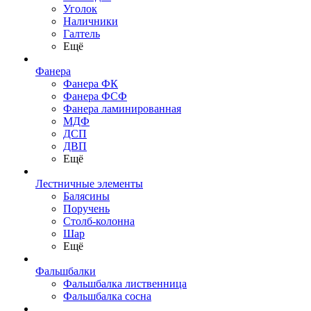
Уголок
Наличники
Галтель
Ещё
Фанера
Фанера ФК
Фанера ФСФ
Фанера ламинированная
МДФ
ДСП
ДВП
Ещё
Лестничные элементы
Балясины
Поручень
Столб-колонна
Шар
Ещё
Фальшбалки
Фальшбалка лиственница
Фальшбалка сосна