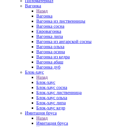
Пиломатериал
Вагонка
Назад
Вагонка
Вагонка из лиственницы
Вагонка сосна
Евровагонка
Вагонка липа
Вагонка из ангарской сосны
Вагонка ольха
Вагонка осина
Вагонка из кедра
Вагонка абаш
Вагонка дуб
Блок-хаус
Назад
Блок-хаус
Блок-хаус сосна
Блок-хаус лиственница
Блок-хаус ольха
Блок-хаус липа
Блок-хаус кедр
Имитация бруса
Назад
Имитация бруса