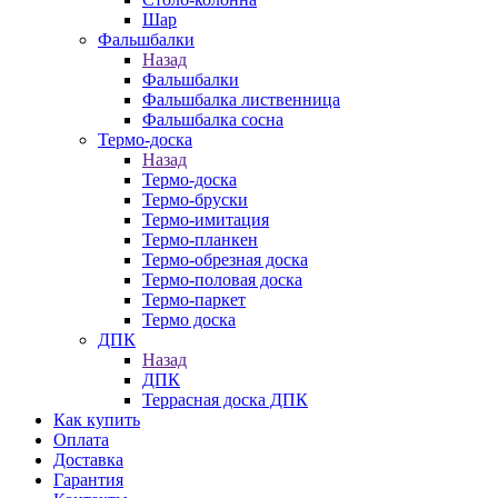
Шар
Фальшбалки
Назад
Фальшбалки
Фальшбалка лиственница
Фальшбалка сосна
Термо-доска
Назад
Термо-доска
Термо-бруски
Термо-имитация
Термо-планкен
Термо-обрезная доска
Термо-половая доска
Термо-паркет
Термо доска
ДПК
Назад
ДПК
Террасная доска ДПК
Как купить
Оплата
Доставка
Гарантия