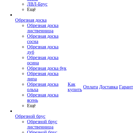
ЛВЛ-Брус
Ещё
Обрезная доска
Обрезная доска
лиственница
Обрезная доска
сосна
Обрезная доска
дуб
Обрезная доска
осина
Обрезная доска бук
Обрезная доска
липа
Обрезная доска
Как
Оплата
Доставка
Гаран
ольха
купить
Обрезная доска
ясень
Ещё
Обрезной брус
Обрезной брус
лиственница
Обрезной брус