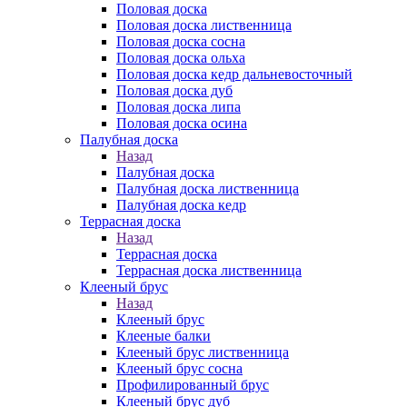
Половая доска
Половая доска лиственница
Половая доска сосна
Половая доска ольха
Половая доска кедр дальневосточный
Половая доска дуб
Половая доска липа
Половая доска осина
Палубная доска
Назад
Палубная доска
Палубная доска лиственница
Палубная доска кедр
Террасная доска
Назад
Террасная доска
Террасная доска лиственница
Клееный брус
Назад
Клееный брус
Клееные балки
Клееный брус лиственница
Клееный брус сосна
Профилированный брус
Клееный брус дуб