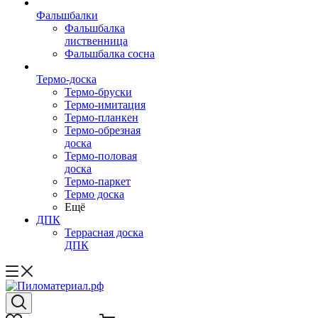
Фальшбалки
Фальшбалка
лиственница
Фальшбалка сосна
Термо-доска
Термо-бруски
Термо-имитация
Термо-планкен
Термо-обрезная
доска
Термо-половая
доска
Термо-паркет
Термо доска
Ещё
ДПК
Террасная доска
ДПК