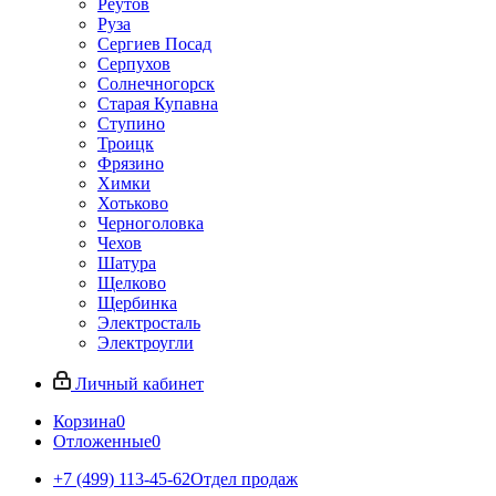
Реутов
Руза
Сергиев Посад
Серпухов
Солнечногорск
Старая Купавна
Ступино
Троицк
Фрязино
Химки
Хотьково
Черноголовка
Чехов
Шатура
Щелково
Щербинка
Электросталь
Электроугли
Личный кабинет
Корзина
0
Отложенные
0
+7 (499) 113-45-62
Отдел продаж