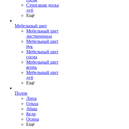
Строганая доска
дуб
Ещё
Мебельный щит
Мебельный щит
лиственница
Мебельный щит
бук
Мебельный щит
сосна
Мебельный щит
ясень
Мебельный щит
дуб
Ещё
Полок
Липа
Ольха
Абаш
Кедр
Осина
Ещё