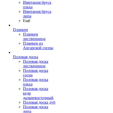
Имитация бруса
ольха
Имитация бруса
липа
Ещё
Планкен
Планкен
лиственница
Планкен из
Ангарской сосны
Половая доска
Половая доска
лиственница
Половая доска
сосна
Половая доска
ольха
Половая доска
кедр
дальневосточный
Половая доска дуб
Половая доска
липа