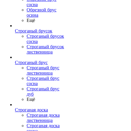
сосна
Обрезной брус
осина
Ещё
Строганый брусок
Строганый брусок
сосна
Строганый брусок
лиственница
Строганый брус
Строганый брус
лиственница
Строганый брус
сосна
Строганый брус
дуб
Ещё
Строганая доска
Строганая доска
лиственница
Строганая доска
сосна