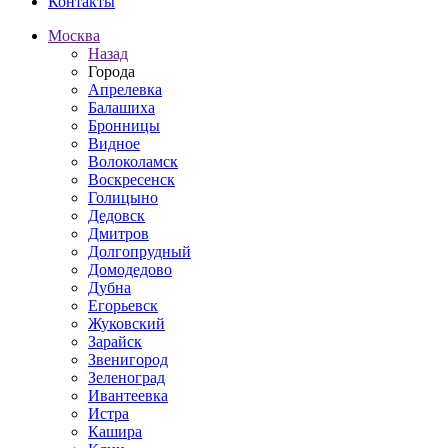
Контакты
Москва
Назад
Города
Апрелевка
Балашиха
Бронницы
Видное
Волоколамск
Воскресенск
Голицыно
Дедовск
Дмитров
Долгопрудный
Домодедово
Дубна
Егорьевск
Жуковский
Зарайск
Звенигород
Зеленоград
Ивантеевка
Истра
Кашира