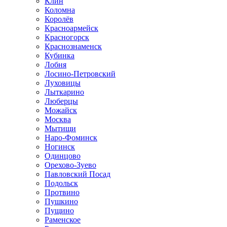
Клин
Коломна
Королёв
Красноармейск
Красногорск
Краснознаменск
Кубинка
Лобня
Лосино-Петровский
Луховицы
Лыткарино
Люберцы
Можайск
Москва
Мытищи
Наро-Фоминск
Ногинск
Одинцово
Орехово-Зуево
Павловский Посад
Подольск
Протвино
Пушкино
Пущино
Раменское