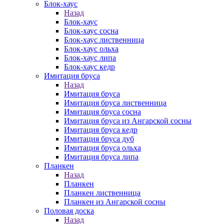
Блок-хаус
Назад
Блок-хаус
Блок-хаус сосна
Блок-хаус лиственница
Блок-хаус ольха
Блок-хаус липа
Блок-хаус кедр
Имитация бруса
Назад
Имитация бруса
Имитация бруса лиственница
Имитация бруса сосна
Имитация бруса из Ангарской сосны
Имитация бруса кедр
Имитация бруса дуб
Имитация бруса ольха
Имитация бруса липа
Планкен
Назад
Планкен
Планкен лиственница
Планкен из Ангарской сосны
Половая доска
Назад