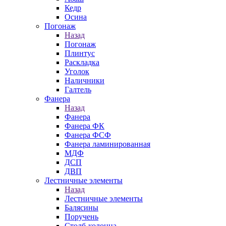
Кедр
Осина
Погонаж
Назад
Погонаж
Плинтус
Раскладка
Уголок
Наличники
Галтель
Фанера
Назад
Фанера
Фанера ФК
Фанера ФСФ
Фанера ламинированная
МДФ
ДСП
ДВП
Лестничные элементы
Назад
Лестничные элементы
Балясины
Поручень
Столб-колонна