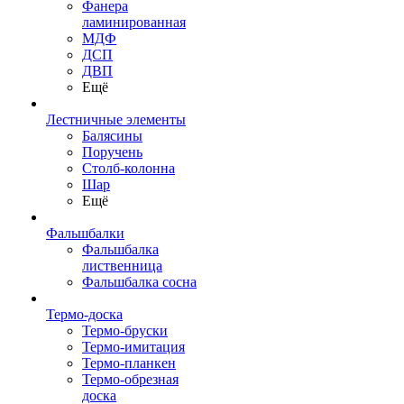
Фанера
ламинированная
МДФ
ДСП
ДВП
Ещё
Лестничные элементы
Балясины
Поручень
Столб-колонна
Шар
Ещё
Фальшбалки
Фальшбалка
лиственница
Фальшбалка сосна
Термо-доска
Термо-бруски
Термо-имитация
Термо-планкен
Термо-обрезная
доска