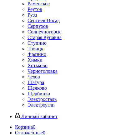
Раменское
Реутов
Руза
Сергиев Посад
Серпухов
Солнечногорск
Старая Купавна
Ступино
Троицк
Фрязино
Химки
Хотьково
Черноголовка
Чехов
Шатура
Щелково
Щербинка
Электросталь
Электроугли
Личный кабинет
Корзина
0
Отложенные
0