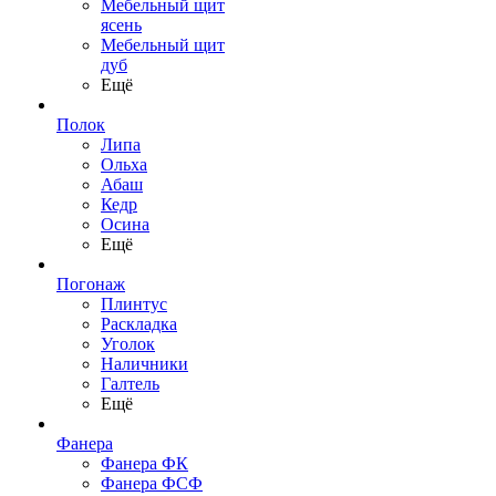
Мебельный щит
ясень
Мебельный щит
дуб
Ещё
Полок
Липа
Ольха
Абаш
Кедр
Осина
Ещё
Погонаж
Плинтус
Раскладка
Уголок
Наличники
Галтель
Ещё
Фанера
Фанера ФК
Фанера ФСФ