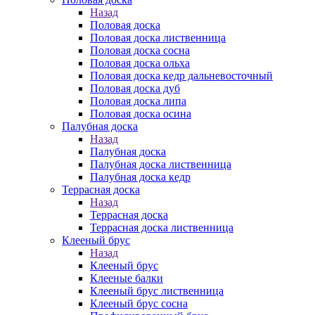
Назад
Половая доска
Половая доска лиственница
Половая доска сосна
Половая доска ольха
Половая доска кедр дальневосточный
Половая доска дуб
Половая доска липа
Половая доска осина
Палубная доска
Назад
Палубная доска
Палубная доска лиственница
Палубная доска кедр
Террасная доска
Назад
Террасная доска
Террасная доска лиственница
Клееный брус
Назад
Клееный брус
Клееные балки
Клееный брус лиственница
Клееный брус сосна