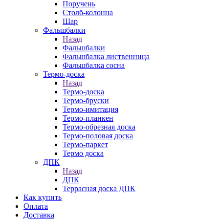
Поручень
Столб-колонна
Шар
Фальшбалки
Назад
Фальшбалки
Фальшбалка лиственница
Фальшбалка сосна
Термо-доска
Назад
Термо-доска
Термо-бруски
Термо-имитация
Термо-планкен
Термо-обрезная доска
Термо-половая доска
Термо-паркет
Термо доска
ДПК
Назад
ДПК
Террасная доска ДПК
Как купить
Оплата
Доставка