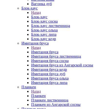
Вагонка дуб
Блок-хаус
Назад
Блок-хаус
Блок-хаус сосна
Блок-хаус лиственница
Блок-хаус ольха
Блок-хаус липа
Блок-хаус кедр
Имитация бруса
Назад
Имитация бруса
Имитация бруса лиственница
Имитация бруса сосна
Имитация бруса из Ангарской сосны
Имитация бруса кедр
Имитация бруса дуб
Имитация бруса ольха
Имитация бруса липа
Планкен
Назад
Планкен
Планкен лиственница
Планкен из Ангарской сосны
Половая доска