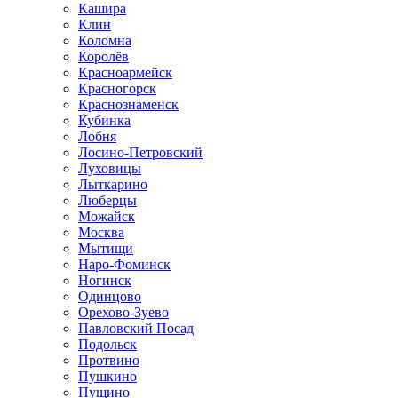
Кашира
Клин
Коломна
Королёв
Красноармейск
Красногорск
Краснознаменск
Кубинка
Лобня
Лосино-Петровский
Луховицы
Лыткарино
Люберцы
Можайск
Москва
Мытищи
Наро-Фоминск
Ногинск
Одинцово
Орехово-Зуево
Павловский Посад
Подольск
Протвино
Пушкино
Пущино