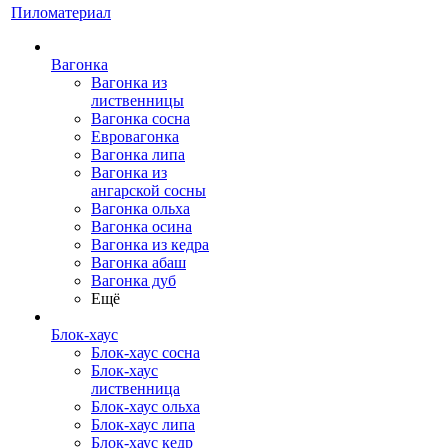
Пиломатериал
Вагонка
Вагонка из
лиственницы
Вагонка сосна
Евровагонка
Вагонка липа
Вагонка из
ангарской сосны
Вагонка ольха
Вагонка осина
Вагонка из кедра
Вагонка абаш
Вагонка дуб
Ещё
Блок-хаус
Блок-хаус сосна
Блок-хаус
лиственница
Блок-хаус ольха
Блок-хаус липа
Блок-хаус кедр