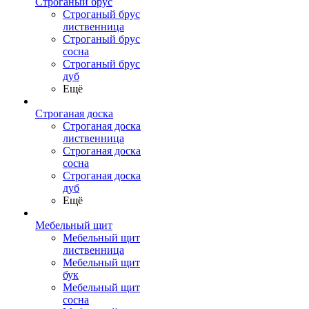
Строганый брус
Строганый брус
лиственница
Строганый брус
сосна
Строганый брус
дуб
Ещё
Строганая доска
Строганая доска
лиственница
Строганая доска
сосна
Строганая доска
дуб
Ещё
Мебельный щит
Мебельный щит
лиственница
Мебельный щит
бук
Мебельный щит
сосна