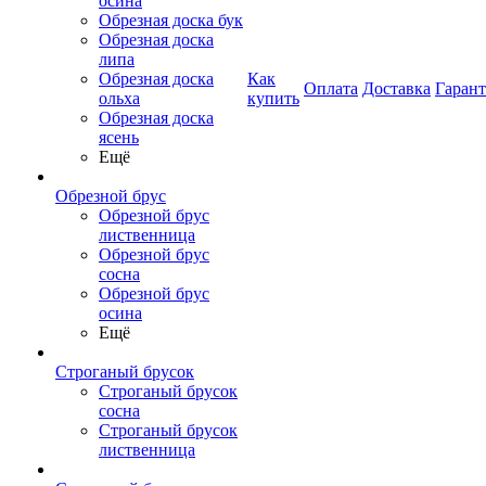
осина
Обрезная доска бук
Обрезная доска
липа
Обрезная доска
Как
Оплата
Доставка
Гаран
ольха
купить
Обрезная доска
ясень
Ещё
Обрезной брус
Обрезной брус
лиственница
Обрезной брус
сосна
Обрезной брус
осина
Ещё
Строганый брусок
Строганый брусок
сосна
Строганый брусок
лиственница