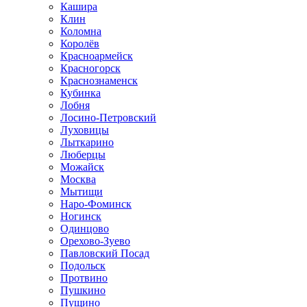
Кашира
Клин
Коломна
Королёв
Красноармейск
Красногорск
Краснознаменск
Кубинка
Лобня
Лосино-Петровский
Луховицы
Лыткарино
Люберцы
Можайск
Москва
Мытищи
Наро-Фоминск
Ногинск
Одинцово
Орехово-Зуево
Павловский Посад
Подольск
Протвино
Пушкино
Пущино