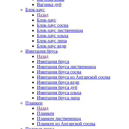
Вагонка дуб
Блок-хаус
Назад
Блок-хаус
Блок-хаус сосна
Блок-хаус лиственница
Блок-хаус ольха
Блок-хаус липа
Блок-хаус кедр
Имитация бруса
Назад
Имитация бруса
Имитация бруса лиственница
Имитация бруса сосна
Имитация бруса из Ангарской сосны
Имитация бруса кедр
Имитация бруса дуб
Имитация бруса ольха
Имитация бруса липа
Планкен
Назад
Планкен
Планкен лиственница
Планкен из Ангарской сосны
Половая доска