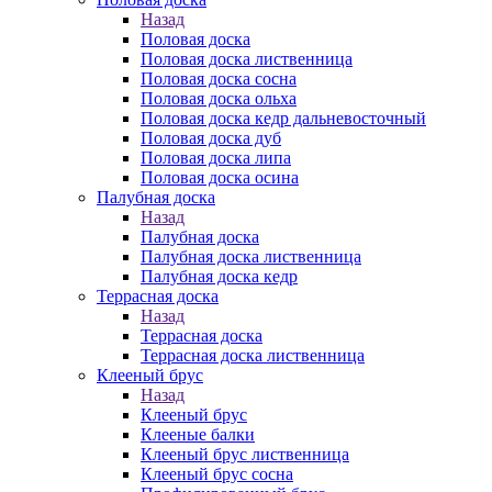
Назад
Половая доска
Половая доска лиственница
Половая доска сосна
Половая доска ольха
Половая доска кедр дальневосточный
Половая доска дуб
Половая доска липа
Половая доска осина
Палубная доска
Назад
Палубная доска
Палубная доска лиственница
Палубная доска кедр
Террасная доска
Назад
Террасная доска
Террасная доска лиственница
Клееный брус
Назад
Клееный брус
Клееные балки
Клееный брус лиственница
Клееный брус сосна