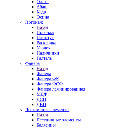
Ольха
Абаш
Кедр
Осина
Погонаж
Назад
Погонаж
Плинтус
Раскладка
Уголок
Наличники
Галтель
Фанера
Назад
Фанера
Фанера ФК
Фанера ФСФ
Фанера ламинированная
МДФ
ДСП
ДВП
Лестничные элементы
Назад
Лестничные элементы
Балясины