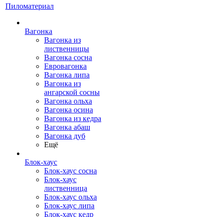
Пиломатериал
Вагонка
Вагонка из
лиственницы
Вагонка сосна
Евровагонка
Вагонка липа
Вагонка из
ангарской сосны
Вагонка ольха
Вагонка осина
Вагонка из кедра
Вагонка абаш
Вагонка дуб
Ещё
Блок-хаус
Блок-хаус сосна
Блок-хаус
лиственница
Блок-хаус ольха
Блок-хаус липа
Блок-хаус кедр