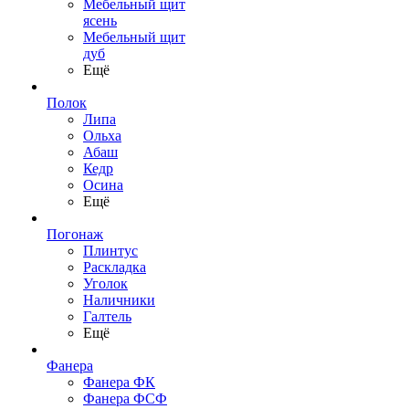
Мебельный щит
ясень
Мебельный щит
дуб
Ещё
Полок
Липа
Ольха
Абаш
Кедр
Осина
Ещё
Погонаж
Плинтус
Раскладка
Уголок
Наличники
Галтель
Ещё
Фанера
Фанера ФК
Фанера ФСФ