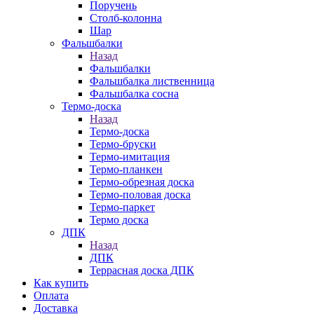
Поручень
Столб-колонна
Шар
Фальшбалки
Назад
Фальшбалки
Фальшбалка лиственница
Фальшбалка сосна
Термо-доска
Назад
Термо-доска
Термо-бруски
Термо-имитация
Термо-планкен
Термо-обрезная доска
Термо-половая доска
Термо-паркет
Термо доска
ДПК
Назад
ДПК
Террасная доска ДПК
Как купить
Оплата
Доставка