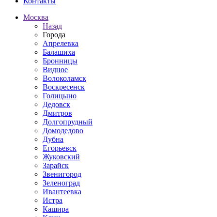
Контакты
Москва
Назад
Города
Апрелевка
Балашиха
Бронницы
Видное
Волоколамск
Воскресенск
Голицыно
Дедовск
Дмитров
Долгопрудный
Домодедово
Дубна
Егорьевск
Жуковский
Зарайск
Звенигород
Зеленоград
Ивантеевка
Истра
Кашира