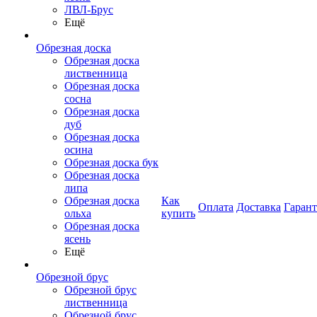
ЛВЛ-Брус
Ещё
Обрезная доска
Обрезная доска
лиственница
Обрезная доска
сосна
Обрезная доска
дуб
Обрезная доска
осина
Обрезная доска бук
Обрезная доска
липа
Обрезная доска
Как
Оплата
Доставка
Гаран
ольха
купить
Обрезная доска
ясень
Ещё
Обрезной брус
Обрезной брус
лиственница
Обрезной брус