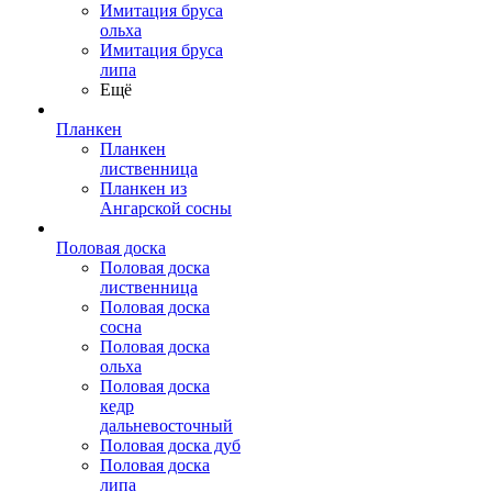
Имитация бруса
ольха
Имитация бруса
липа
Ещё
Планкен
Планкен
лиственница
Планкен из
Ангарской сосны
Половая доска
Половая доска
лиственница
Половая доска
сосна
Половая доска
ольха
Половая доска
кедр
дальневосточный
Половая доска дуб
Половая доска
липа