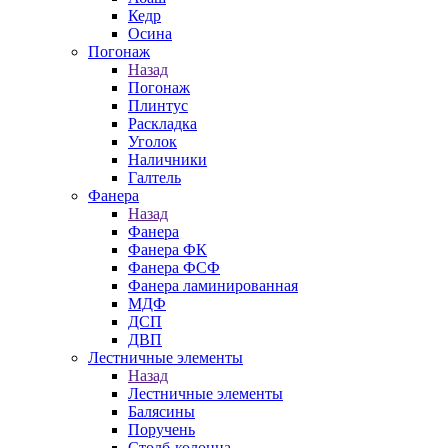
Кедр
Осина
Погонаж
Назад
Погонаж
Плинтус
Раскладка
Уголок
Наличники
Галтель
Фанера
Назад
Фанера
Фанера ФК
Фанера ФСФ
Фанера ламинированная
МДФ
ДСП
ДВП
Лестничные элементы
Назад
Лестничные элементы
Балясины
Поручень
Столб-колонна