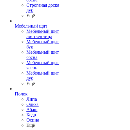
Строганая доска
дуб
Ещё
Мебельный щит
Мебельный щит
лиственница
Мебельный щит
бук
Мебельный щит
сосна
Мебельный щит
ясень
Мебельный щит
дуб
Ещё
Полок
Липа
Ольха
Абаш
Кедр
Осина
Ещё