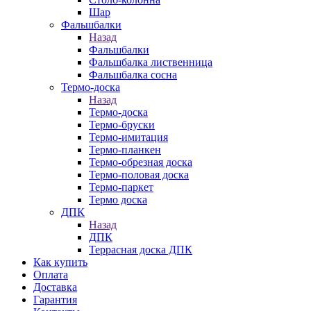
Шар
Фальшбалки
Назад
Фальшбалки
Фальшбалка лиственница
Фальшбалка сосна
Термо-доска
Назад
Термо-доска
Термо-бруски
Термо-имитация
Термо-планкен
Термо-обрезная доска
Термо-половая доска
Термо-паркет
Термо доска
ДПК
Назад
ДПК
Террасная доска ДПК
Как купить
Оплата
Доставка
Гарантия