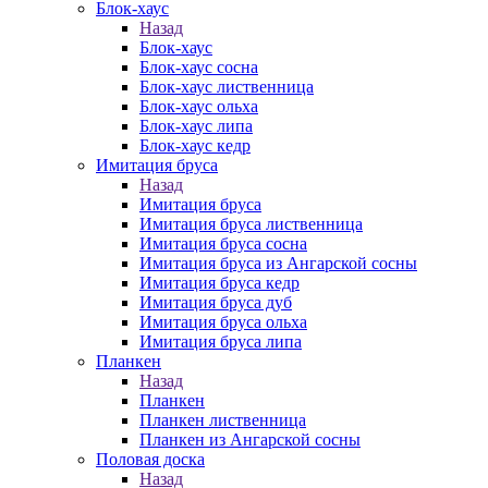
Блок-хаус
Назад
Блок-хаус
Блок-хаус сосна
Блок-хаус лиственница
Блок-хаус ольха
Блок-хаус липа
Блок-хаус кедр
Имитация бруса
Назад
Имитация бруса
Имитация бруса лиственница
Имитация бруса сосна
Имитация бруса из Ангарской сосны
Имитация бруса кедр
Имитация бруса дуб
Имитация бруса ольха
Имитация бруса липа
Планкен
Назад
Планкен
Планкен лиственница
Планкен из Ангарской сосны
Половая доска
Назад