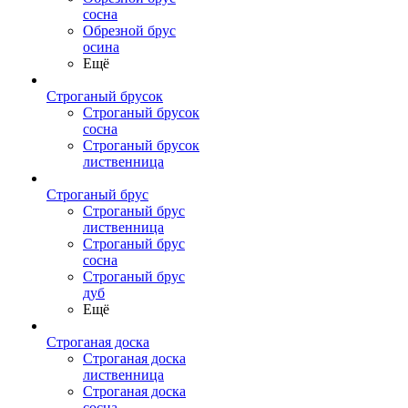
сосна
Обрезной брус
осина
Ещё
Строганый брусок
Строганый брусок
сосна
Строганый брусок
лиственница
Строганый брус
Строганый брус
лиственница
Строганый брус
сосна
Строганый брус
дуб
Ещё
Строганая доска
Строганая доска
лиственница
Строганая доска
сосна