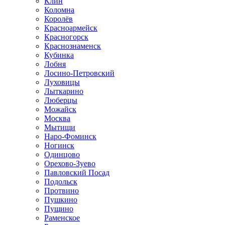
Клин
Коломна
Королёв
Красноармейск
Красногорск
Краснознаменск
Кубинка
Лобня
Лосино-Петровский
Луховицы
Лыткарино
Люберцы
Можайск
Москва
Мытищи
Наро-Фоминск
Ногинск
Одинцово
Орехово-Зуево
Павловский Посад
Подольск
Протвино
Пушкино
Пущино
Раменское