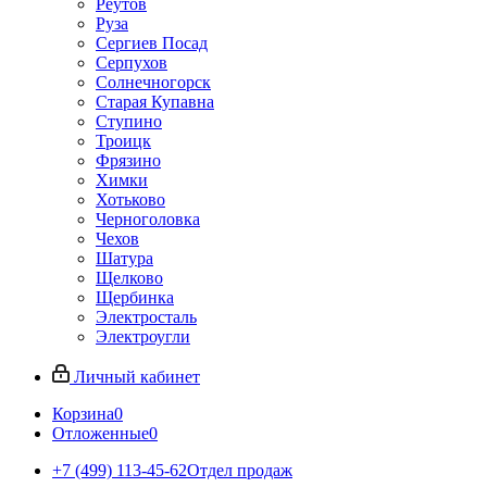
Реутов
Руза
Сергиев Посад
Серпухов
Солнечногорск
Старая Купавна
Ступино
Троицк
Фрязино
Химки
Хотьково
Черноголовка
Чехов
Шатура
Щелково
Щербинка
Электросталь
Электроугли
Личный кабинет
Корзина
0
Отложенные
0
+7 (499) 113-45-62
Отдел продаж