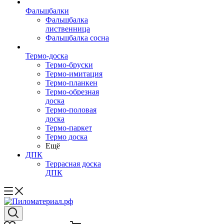
Фальшбалки
Фальшбалка
лиственница
Фальшбалка сосна
Термо-доска
Термо-бруски
Термо-имитация
Термо-планкен
Термо-обрезная
доска
Термо-половая
доска
Термо-паркет
Термо доска
Ещё
ДПК
Террасная доска
ДПК