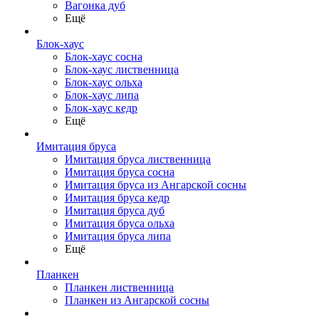
Вагонка дуб
Ещё
Блок-хаус
Блок-хаус сосна
Блок-хаус лиственница
Блок-хаус ольха
Блок-хаус липа
Блок-хаус кедр
Ещё
Имитация бруса
Имитация бруса лиственница
Имитация бруса сосна
Имитация бруса из Ангарской сосны
Имитация бруса кедр
Имитация бруса дуб
Имитация бруса ольха
Имитация бруса липа
Ещё
Планкен
Планкен лиственница
Планкен из Ангарской сосны