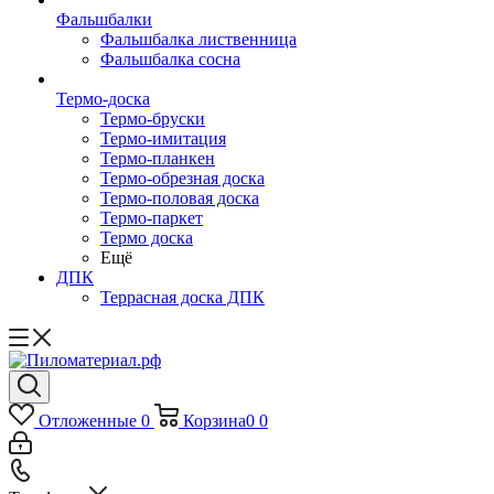
Фальшбалки
Фальшбалка лиственница
Фальшбалка сосна
Термо-доска
Термо-бруски
Термо-имитация
Термо-планкен
Термо-обрезная доска
Термо-половая доска
Термо-паркет
Термо доска
Ещё
ДПК
Террасная доска ДПК
Отложенные
0
Корзина
0
0