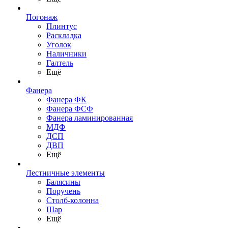
Погонаж
Плинтус
Раскладка
Уголок
Наличники
Галтель
Ещё
Фанера
Фанера ФК
Фанера ФСФ
Фанера ламинированная
МДФ
ДСП
ДВП
Ещё
Лестничные элементы
Балясины
Поручень
Столб-колонна
Шар
Ещё