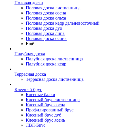
Половая доска
Половая доска лиственница
Половая доска сосна
Половая доска ольха
Половая доска кедр дальневосточный
Половая доска дуб
Половая доска липа
Половая доска осина
Ещё
Палубная доска
Палубная доска лиственница
Палубная доска кедр
Террасная доска
Террасная доска лиственница
Клееный брус
Клееные балки
Клееный брус лиственница
Клееный брус сосна
Профилированный брус
Клееный брус дуб
Клееный брус ясень
ЛВЛ-Брус