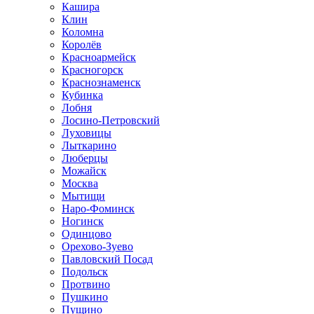
Кашира
Клин
Коломна
Королёв
Красноармейск
Красногорск
Краснознаменск
Кубинка
Лобня
Лосино-Петровский
Луховицы
Лыткарино
Люберцы
Можайск
Москва
Мытищи
Наро-Фоминск
Ногинск
Одинцово
Орехово-Зуево
Павловский Посад
Подольск
Протвино
Пушкино
Пущино