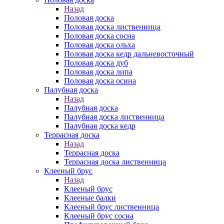
Назад
Половая доска
Половая доска лиственница
Половая доска сосна
Половая доска ольха
Половая доска кедр дальневосточный
Половая доска дуб
Половая доска липа
Половая доска осина
Палубная доска
Назад
Палубная доска
Палубная доска лиственница
Палубная доска кедр
Террасная доска
Назад
Террасная доска
Террасная доска лиственница
Клееный брус
Назад
Клееный брус
Клееные балки
Клееный брус лиственница
Клееный брус сосна