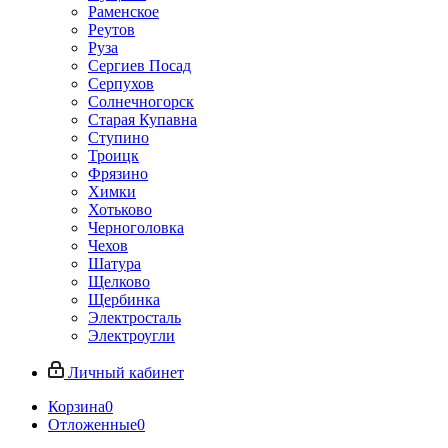
Раменское
Реутов
Руза
Сергиев Посад
Серпухов
Солнечногорск
Старая Купавна
Ступино
Троицк
Фрязино
Химки
Хотьково
Черноголовка
Чехов
Шатура
Щелково
Щербинка
Электросталь
Электроугли
Личный кабинет
Корзина
0
Отложенные
0