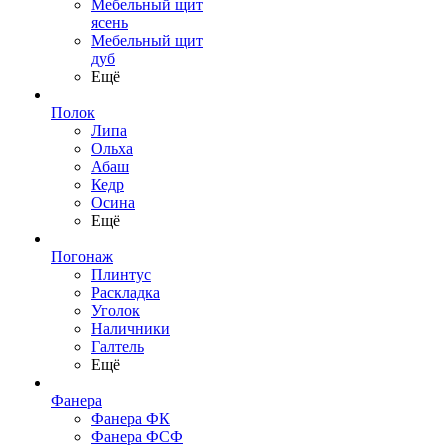
Мебельный щит
ясень
Мебельный щит
дуб
Ещё
Полок
Липа
Ольха
Абаш
Кедр
Осина
Ещё
Погонаж
Плинтус
Раскладка
Уголок
Наличники
Галтель
Ещё
Фанера
Фанера ФК
Фанера ФСФ