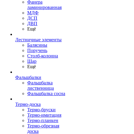
Фанера
ламинированная
МДФ
ДСП
ДВП
Ещё
Лестничные элементы
Балясины
Поручень
Столб-колонна
Шар
Ещё
Фальшбалки
Фальшбалка
лиственница
Фальшбалка сосна
Термо-доска
Термо-бруски
Термо-имитация
Термо-планкен
Термо-обрезная
доска