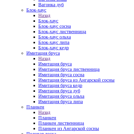
Вагонка дуб
Блок-хаус
Назад
Блок-хаус
Блок-хаус сосна
Блок-хаус лиственница
Блок-хаус ольха
Блок-хаус липа
Блок-хаус кедр
Имитация бруса
Назад
Имитация бруса
Имитация бруса лиственница
Имитация бруса сосна
Имитация бруса из Ангарской сосны
Имитация бруса кедр
Имитация бруса дуб
Имитация бруса ольха
Имитация бруса липа
Планкен
Назад
Планкен
Планкен лиственница
Планкен из Ангарской сосны
Половая доска