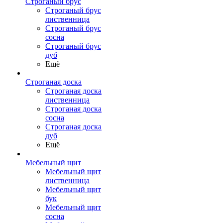
Строганый брус
Строганый брус
лиственница
Строганый брус
сосна
Строганый брус
дуб
Ещё
Строганая доска
Строганая доска
лиственница
Строганая доска
сосна
Строганая доска
дуб
Ещё
Мебельный щит
Мебельный щит
лиственница
Мебельный щит
бук
Мебельный щит
сосна