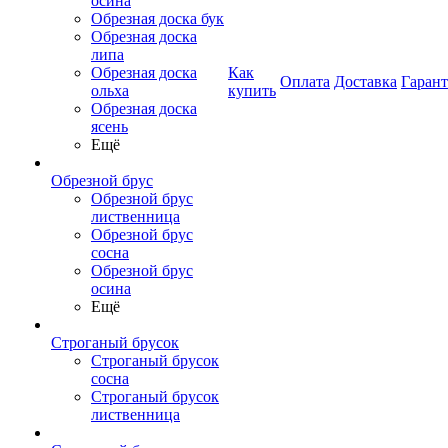
осина
Обрезная доска бук
Обрезная доска
липа
Обрезная доска
Как
Оплата
Доставка
Гаран
ольха
купить
Обрезная доска
ясень
Ещё
Обрезной брус
Обрезной брус
лиственница
Обрезной брус
сосна
Обрезной брус
осина
Ещё
Строганый брусок
Строганый брусок
сосна
Строганый брусок
лиственница