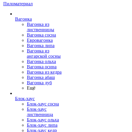
Пиломатериал
Вагонка
Вагонка из
лиственницы
Вагонка сосна
Евровагонка
Вагонка липа
Вагонка из
ангарской сосны
Вагонка ольха
Вагонка осина
Вагонка из кедра
Вагонка абаш
Вагонка дуб
Ещё
Блок-хаус
Блок-хаус сосна
Блок-хаус
лиственница
Блок-хаус ольха
Блок-хаус липа
Блок-хаус кедр