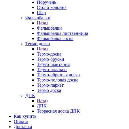
Поручень
Столб-колонна
Шар
Фальшбалки
Назад
Фальшбалки
Фальшбалка лиственница
Фальшбалка сосна
Термо-доска
Назад
Термо-доска
Термо-бруски
Термо-имитация
Термо-планкен
Термо-обрезная доска
Термо-половая доска
Термо-паркет
Термо доска
ДПК
Назад
ДПК
Террасная доска ДПК
Как купить
Оплата
Доставка