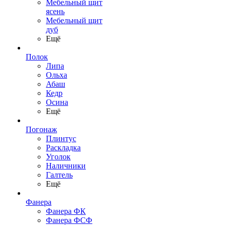
Мебельный щит
ясень
Мебельный щит
дуб
Ещё
Полок
Липа
Ольха
Абаш
Кедр
Осина
Ещё
Погонаж
Плинтус
Раскладка
Уголок
Наличники
Галтель
Ещё
Фанера
Фанера ФК
Фанера ФСФ