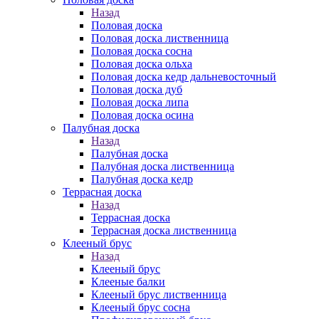
Назад
Половая доска
Половая доска лиственница
Половая доска сосна
Половая доска ольха
Половая доска кедр дальневосточный
Половая доска дуб
Половая доска липа
Половая доска осина
Палубная доска
Назад
Палубная доска
Палубная доска лиственница
Палубная доска кедр
Террасная доска
Назад
Террасная доска
Террасная доска лиственница
Клееный брус
Назад
Клееный брус
Клееные балки
Клееный брус лиственница
Клееный брус сосна