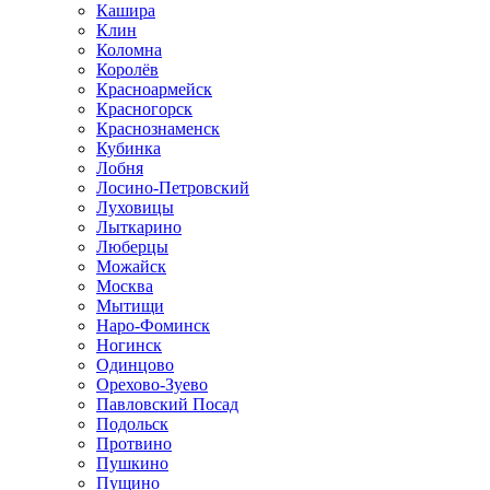
Кашира
Клин
Коломна
Королёв
Красноармейск
Красногорск
Краснознаменск
Кубинка
Лобня
Лосино-Петровский
Луховицы
Лыткарино
Люберцы
Можайск
Москва
Мытищи
Наро-Фоминск
Ногинск
Одинцово
Орехово-Зуево
Павловский Посад
Подольск
Протвино
Пушкино
Пущино