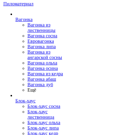
Пиломатериал
Вагонка
Вагонка из
лиственницы
Вагонка сосна
Евровагонка
Вагонка липа
Вагонка из
ангарской сосны
Вагонка ольха
Вагонка осина
Вагонка из кедра
Вагонка абаш
Вагонка дуб
Ещё
Блок-хаус
Блок-хаус сосна
Блок-хаус
лиственница
Блок-хаус ольха
Блок-хаус липа
Блок-хаус кедр