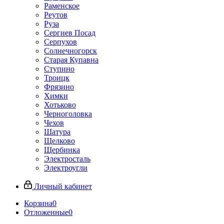
Раменское
Реутов
Руза
Сергиев Посад
Серпухов
Солнечногорск
Старая Купавна
Ступино
Троицк
Фрязино
Химки
Хотьково
Черноголовка
Чехов
Шатура
Щелково
Щербинка
Электросталь
Электроугли
Личный кабинет
Корзина
0
Отложенные
0