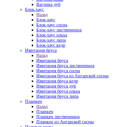
Вагонка дуб
Блок-хаус
Назад
Блок-хаус
Блок-хаус сосна
Блок-хаус лиственница
Блок-хаус ольха
Блок-хаус липа
Блок-хаус кедр
Имитация бруса
Назад
Имитация бруса
Имитация бруса лиственница
Имитация бруса сосна
Имитация бруса из Ангарской сосны
Имитация бруса кедр
Имитация бруса дуб
Имитация бруса ольха
Имитация бруса липа
Планкен
Назад
Планкен
Планкен лиственница
Планкен из Ангарской сосны
Половая доска