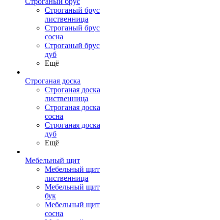
Строганый брус
Строганый брус
лиственница
Строганый брус
сосна
Строганый брус
дуб
Ещё
Строганая доска
Строганая доска
лиственница
Строганая доска
сосна
Строганая доска
дуб
Ещё
Мебельный щит
Мебельный щит
лиственница
Мебельный щит
бук
Мебельный щит
сосна