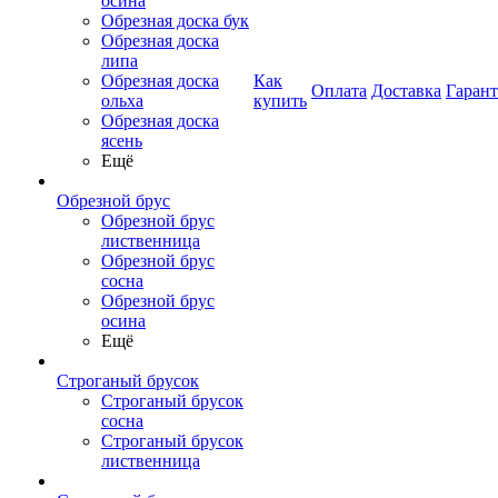
осина
Обрезная доска бук
Обрезная доска
липа
Обрезная доска
Как
Оплата
Доставка
Гаран
ольха
купить
Обрезная доска
ясень
Ещё
Обрезной брус
Обрезной брус
лиственница
Обрезной брус
сосна
Обрезной брус
осина
Ещё
Строганый брусок
Строганый брусок
сосна
Строганый брусок
лиственница