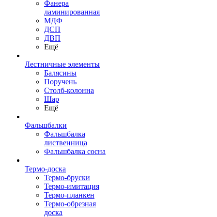
Фанера
ламинированная
МДФ
ДСП
ДВП
Ещё
Лестничные элементы
Балясины
Поручень
Столб-колонна
Шар
Ещё
Фальшбалки
Фальшбалка
лиственница
Фальшбалка сосна
Термо-доска
Термо-бруски
Термо-имитация
Термо-планкен
Термо-обрезная
доска