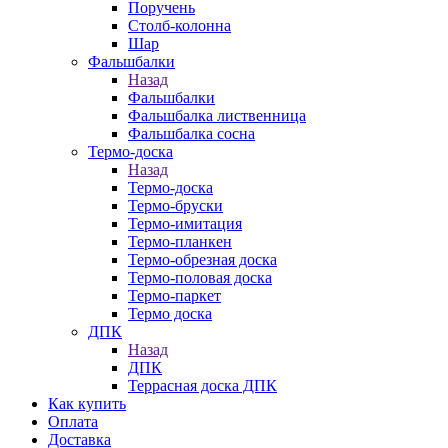
Поручень
Столб-колонна
Шар
Фальшбалки
Назад
Фальшбалки
Фальшбалка лиственница
Фальшбалка сосна
Термо-доска
Назад
Термо-доска
Термо-бруски
Термо-имитация
Термо-планкен
Термо-обрезная доска
Термо-половая доска
Термо-паркет
Термо доска
ДПК
Назад
ДПК
Террасная доска ДПК
Как купить
Оплата
Доставка