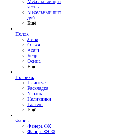
Мебельный щит
ясень
Мебельный щит
дуб
Ещё
Полок
Липа
Ольха
Абаш
Кедр
Осина
Ещё
Погонаж
Плинтус
Раскладка
Уголок
Наличники
Галтель
Ещё
Фанера
Фанера ФК
Фанера ФСФ