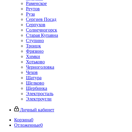
Раменское
Реутов
Руза
Сергиев Посад
Серпухов
Солнечногорск
Старая Купавна
Ступино
Троицк
Фрязино
Химки
Хотьково
Черноголовка
Чехов
Шатура
Щелково
Щербинка
Электросталь
Электроугли
Личный кабинет
Корзина
0
Отложенные
0