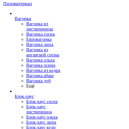
Пиломатериал
Вагонка
Вагонка из
лиственницы
Вагонка сосна
Евровагонка
Вагонка липа
Вагонка из
ангарской сосны
Вагонка ольха
Вагонка осина
Вагонка из кедра
Вагонка абаш
Вагонка дуб
Ещё
Блок-хаус
Блок-хаус сосна
Блок-хаус
лиственница
Блок-хаус ольха
Блок-хаус липа
Блок-хаус кедр