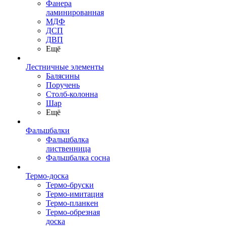
Фанера
ламинированная
МДФ
ДСП
ДВП
Ещё
Лестничные элементы
Балясины
Поручень
Столб-колонна
Шар
Ещё
Фальшбалки
Фальшбалка
лиственница
Фальшбалка сосна
Термо-доска
Термо-бруски
Термо-имитация
Термо-планкен
Термо-обрезная
доска