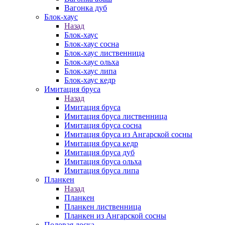
Вагонка дуб
Блок-хаус
Назад
Блок-хаус
Блок-хаус сосна
Блок-хаус лиственница
Блок-хаус ольха
Блок-хаус липа
Блок-хаус кедр
Имитация бруса
Назад
Имитация бруса
Имитация бруса лиственница
Имитация бруса сосна
Имитация бруса из Ангарской сосны
Имитация бруса кедр
Имитация бруса дуб
Имитация бруса ольха
Имитация бруса липа
Планкен
Назад
Планкен
Планкен лиственница
Планкен из Ангарской сосны
Половая доска