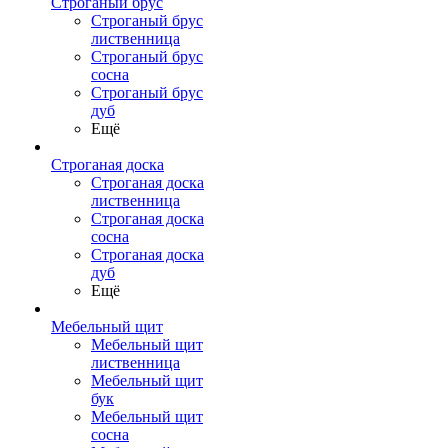
Строганый брус
Строганый брус
лиственница
Строганый брус
сосна
Строганый брус
дуб
Ещё
Строганая доска
Строганая доска
лиственница
Строганая доска
сосна
Строганая доска
дуб
Ещё
Мебельный щит
Мебельный щит
лиственница
Мебельный щит
бук
Мебельный щит
сосна