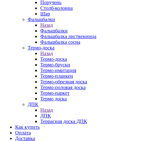
Поручень
Столб-колонна
Шар
Фальшбалки
Назад
Фальшбалки
Фальшбалка лиственница
Фальшбалка сосна
Термо-доска
Назад
Термо-доска
Термо-бруски
Термо-имитация
Термо-планкен
Термо-обрезная доска
Термо-половая доска
Термо-паркет
Термо доска
ДПК
Назад
ДПК
Террасная доска ДПК
Как купить
Оплата
Доставка