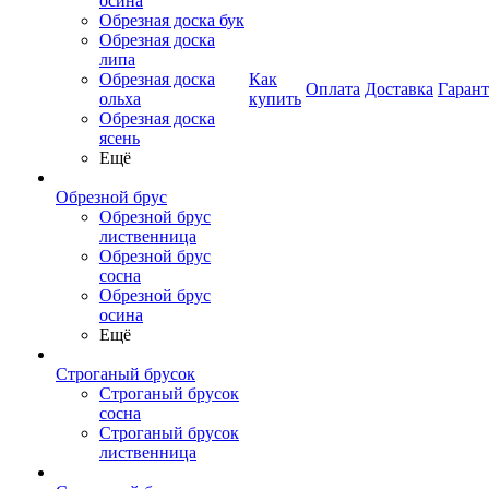
осина
Обрезная доска бук
Обрезная доска
липа
Обрезная доска
Как
Оплата
Доставка
Гаран
ольха
купить
Обрезная доска
ясень
Ещё
Обрезной брус
Обрезной брус
лиственница
Обрезной брус
сосна
Обрезной брус
осина
Ещё
Строганый брусок
Строганый брусок
сосна
Строганый брусок
лиственница