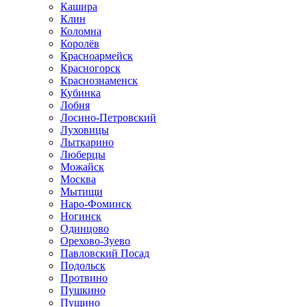
Кашира
Клин
Коломна
Королёв
Красноармейск
Красногорск
Краснознаменск
Кубинка
Лобня
Лосино-Петровский
Луховицы
Лыткарино
Люберцы
Можайск
Москва
Мытищи
Наро-Фоминск
Ногинск
Одинцово
Орехово-Зуево
Павловский Посад
Подольск
Протвино
Пушкино
Пущино