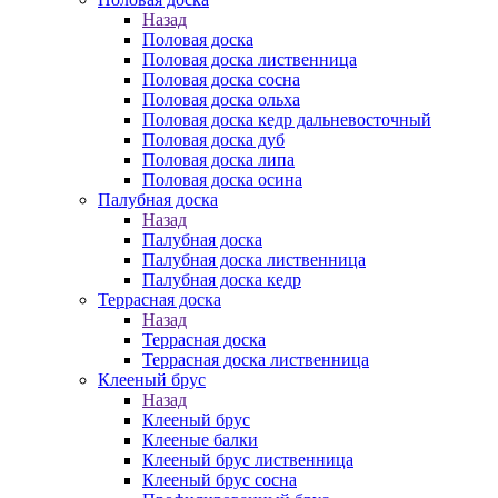
Назад
Половая доска
Половая доска лиственница
Половая доска сосна
Половая доска ольха
Половая доска кедр дальневосточный
Половая доска дуб
Половая доска липа
Половая доска осина
Палубная доска
Назад
Палубная доска
Палубная доска лиственница
Палубная доска кедр
Террасная доска
Назад
Террасная доска
Террасная доска лиственница
Клееный брус
Назад
Клееный брус
Клееные балки
Клееный брус лиственница
Клееный брус сосна