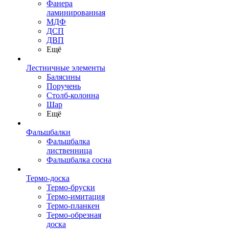
Фанера
ламинированная
МДФ
ДСП
ДВП
Ещё
Лестничные элементы
Балясины
Поручень
Столб-колонна
Шар
Ещё
Фальшбалки
Фальшбалка
лиственница
Фальшбалка сосна
Термо-доска
Термо-бруски
Термо-имитация
Термо-планкен
Термо-обрезная
доска