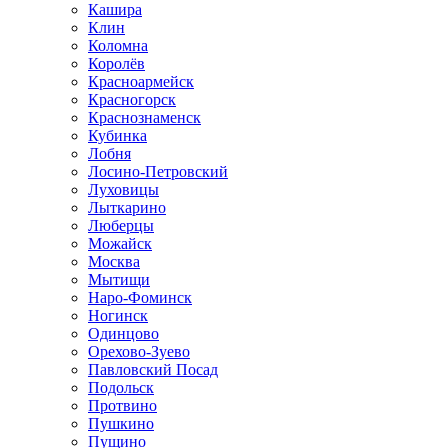
Кашира
Клин
Коломна
Королёв
Красноармейск
Красногорск
Краснознаменск
Кубинка
Лобня
Лосино-Петровский
Луховицы
Лыткарино
Люберцы
Можайск
Москва
Мытищи
Наро-Фоминск
Ногинск
Одинцово
Орехово-Зуево
Павловский Посад
Подольск
Протвино
Пушкино
Пущино