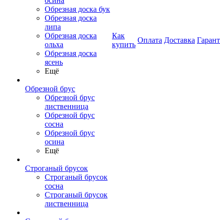
осина
Обрезная доска бук
Обрезная доска
липа
Обрезная доска
Как
Оплата
Доставка
Гаран
ольха
купить
Обрезная доска
ясень
Ещё
Обрезной брус
Обрезной брус
лиственница
Обрезной брус
сосна
Обрезной брус
осина
Ещё
Строганый брусок
Строганый брусок
сосна
Строганый брусок
лиственница