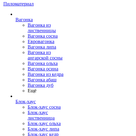
Пиломатериал
Вагонка
Вагонка из
лиственницы
Вагонка сосна
Евровагонка
Вагонка липа
Вагонка из
ангарской сосны
Вагонка ольха
Вагонка осина
Вагонка из кедра
Вагонка абаш
Вагонка дуб
Ещё
Блок-хаус
Блок-хаус сосна
Блок-хаус
лиственница
Блок-хаус ольха
Блок-хаус липа
Блок-хаус кедр