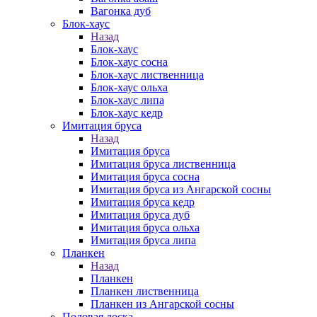
Вагонка дуб
Блок-хаус
Назад
Блок-хаус
Блок-хаус сосна
Блок-хаус лиственница
Блок-хаус ольха
Блок-хаус липа
Блок-хаус кедр
Имитация бруса
Назад
Имитация бруса
Имитация бруса лиственница
Имитация бруса сосна
Имитация бруса из Ангарской сосны
Имитация бруса кедр
Имитация бруса дуб
Имитация бруса ольха
Имитация бруса липа
Планкен
Назад
Планкен
Планкен лиственница
Планкен из Ангарской сосны
Половая доска