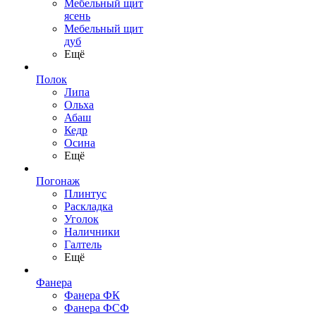
Мебельный щит
ясень
Мебельный щит
дуб
Ещё
Полок
Липа
Ольха
Абаш
Кедр
Осина
Ещё
Погонаж
Плинтус
Раскладка
Уголок
Наличники
Галтель
Ещё
Фанера
Фанера ФК
Фанера ФСФ