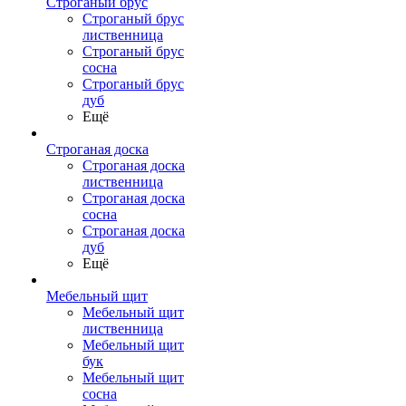
Строганый брус
Строганый брус
лиственница
Строганый брус
сосна
Строганый брус
дуб
Ещё
Строганая доска
Строганая доска
лиственница
Строганая доска
сосна
Строганая доска
дуб
Ещё
Мебельный щит
Мебельный щит
лиственница
Мебельный щит
бук
Мебельный щит
сосна