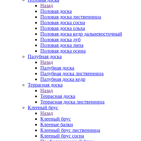
Назад
Половая доска
Половая доска лиственница
Половая доска сосна
Половая доска ольха
Половая доска кедр дальневосточный
Половая доска дуб
Половая доска липа
Половая доска осина
Палубная доска
Назад
Палубная доска
Палубная доска лиственница
Палубная доска кедр
Террасная доска
Назад
Террасная доска
Террасная доска лиственница
Клееный брус
Назад
Клееный брус
Клееные балки
Клееный брус лиственница
Клееный брус сосна