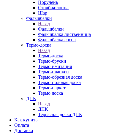
Поручень
Столб-колонна
Шар
Фальшбалки
Назад
Фальшбалки
Фальшбалка лиственница
Фальшбалка сосна
Термо-доска
Назад
Термо-доска
Термо-бруски
Термо-имитация
Термо-планкен
Термо-обрезная доска
Термо-половая доска
Термо-паркет
Термо доска
ДПК
Назад
ДПК
Террасная доска ДПК
Как купить
Оплата
Доставка