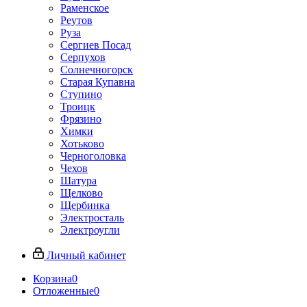
Раменское
Реутов
Руза
Сергиев Посад
Серпухов
Солнечногорск
Старая Купавна
Ступино
Троицк
Фрязино
Химки
Хотьково
Черноголовка
Чехов
Шатура
Щелково
Щербинка
Электросталь
Электроугли
Личный кабинет
Корзина
0
Отложенные
0