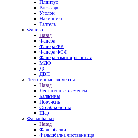
Плинтус
Раскладка
Уголок
Наличники
Галтель
Фанера
Назад
Фанера
Фанера ФК
Фанера ФСФ
Фанера ламинированная
МДФ
ДСП
ДВП
Лестничные элементы
Назад
Лестничные элементы
Балясины
Поручень
Столб-колонна
Шар
Фальшбалки
Назад
Фальшбалки
Фальшбалка лиственница