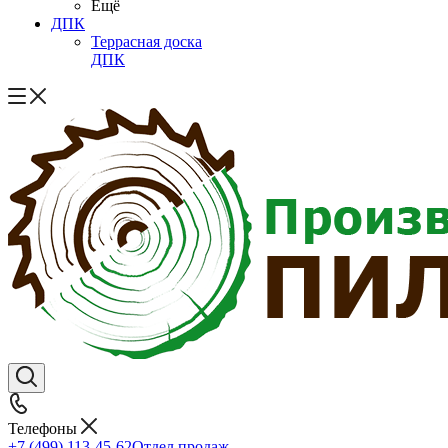
Ещё
ДПК
Террасная доска
ДПК
Телефоны
+7 (499) 113-45-62
Отдел продаж