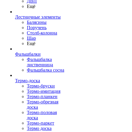
ДВП
Ещё
Лестничные элементы
Балясины
Поручень
Столб-колонна
Шар
Ещё
Фальшбалки
Фальшбалка
лиственница
Фальшбалка сосна
Термо-доска
Термо-бруски
Термо-имитация
Термо-планкен
Термо-обрезная
доска
Термо-половая
доска
Термо-паркет
Термо доска