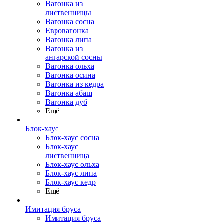
Вагонка из
лиственницы
Вагонка сосна
Евровагонка
Вагонка липа
Вагонка из
ангарской сосны
Вагонка ольха
Вагонка осина
Вагонка из кедра
Вагонка абаш
Вагонка дуб
Ещё
Блок-хаус
Блок-хаус сосна
Блок-хаус
лиственница
Блок-хаус ольха
Блок-хаус липа
Блок-хаус кедр
Ещё
Имитация бруса
Имитация бруса