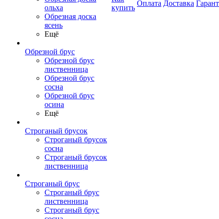
Оплата
Доставка
Гаран
ольха
купить
Обрезная доска
ясень
Ещё
Обрезной брус
Обрезной брус
лиственница
Обрезной брус
сосна
Обрезной брус
осина
Ещё
Строганый брусок
Строганый брусок
сосна
Строганый брусок
лиственница
Строганый брус
Строганый брус
лиственница
Строганый брус
сосна