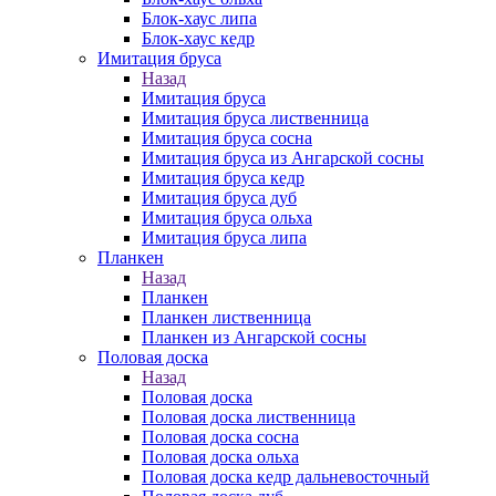
Блок-хаус липа
Блок-хаус кедр
Имитация бруса
Назад
Имитация бруса
Имитация бруса лиственница
Имитация бруса сосна
Имитация бруса из Ангарской сосны
Имитация бруса кедр
Имитация бруса дуб
Имитация бруса ольха
Имитация бруса липа
Планкен
Назад
Планкен
Планкен лиственница
Планкен из Ангарской сосны
Половая доска
Назад
Половая доска
Половая доска лиственница
Половая доска сосна
Половая доска ольха
Половая доска кедр дальневосточный