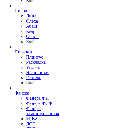
Ещё
Полок
Липа
Ольха
Абаш
Кедр
Осина
Ещё
Погонаж
Плинтус
Раскладка
Уголок
Наличники
Галтель
Ещё
Фанера
Фанера ФК
Фанера ФСФ
Фанера
ламинированная
МДФ
ДСП