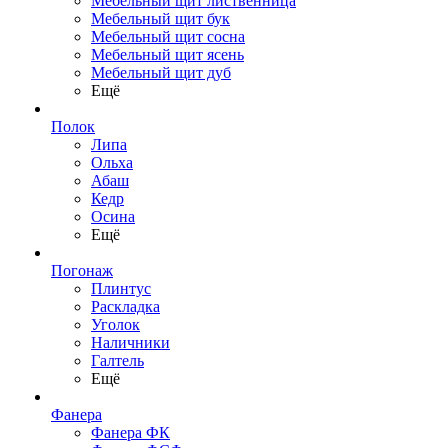
Мебельный щит лиственница
Мебельный щит бук
Мебельный щит сосна
Мебельный щит ясень
Мебельный щит дуб
Ещё
Полок
Липа
Ольха
Абаш
Кедр
Осина
Ещё
Погонаж
Плинтус
Раскладка
Уголок
Наличники
Галтель
Ещё
Фанера
Фанера ФК