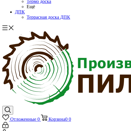
Термо доска
Ещё
ДПК
Террасная доска ДПК
Отложенные
0
Корзина
0
0