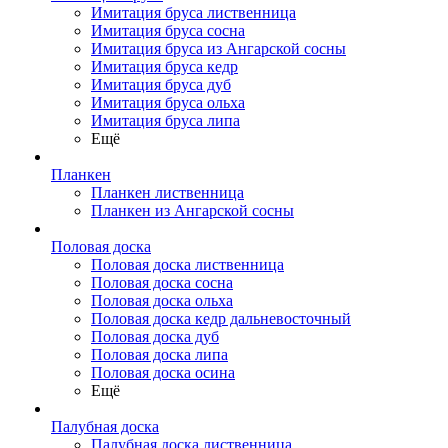
Имитация бруса лиственница
Имитация бруса сосна
Имитация бруса из Ангарской сосны
Имитация бруса кедр
Имитация бруса дуб
Имитация бруса ольха
Имитация бруса липа
Ещё
Планкен
Планкен лиственница
Планкен из Ангарской сосны
Половая доска
Половая доска лиственница
Половая доска сосна
Половая доска ольха
Половая доска кедр дальневосточный
Половая доска дуб
Половая доска липа
Половая доска осина
Ещё
Палубная доска
Палубная доска лиственница