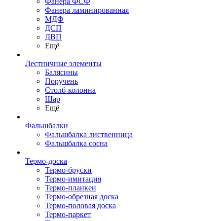
Фанера ФСФ
Фанера ламинированная
МДФ
ДСП
ДВП
Ещё
Лестничные элементы
Балясины
Поручень
Столб-колонна
Шар
Ещё
Фальшбалки
Фальшбалка лиственница
Фальшбалка сосна
Термо-доска
Термо-бруски
Термо-имитация
Термо-планкен
Термо-обрезная доска
Термо-половая доска
Термо-паркет