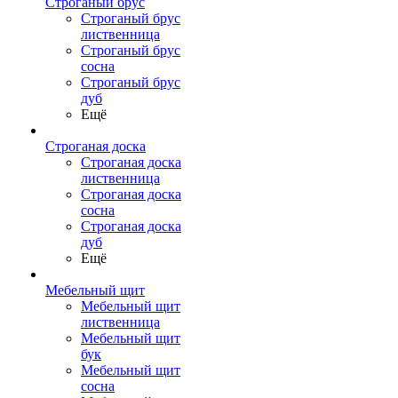
Строганый брус
Строганый брус
лиственница
Строганый брус
сосна
Строганый брус
дуб
Ещё
Строганая доска
Строганая доска
лиственница
Строганая доска
сосна
Строганая доска
дуб
Ещё
Мебельный щит
Мебельный щит
лиственница
Мебельный щит
бук
Мебельный щит
сосна