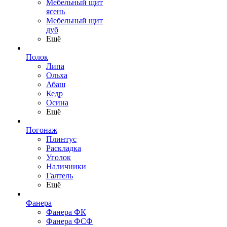
Мебельный щит
ясень
Мебельный щит
дуб
Ещё
Полок
Липа
Ольха
Абаш
Кедр
Осина
Ещё
Погонаж
Плинтус
Раскладка
Уголок
Наличники
Галтель
Ещё
Фанера
Фанера ФК
Фанера ФСФ