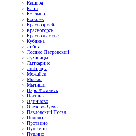
Кашира
Клин
Коломна
Королёв
Красноармейск
Красногорск
Краснознаменск
Кубинка
Лобня
Лосино-Петровский
Луховицы
Лыткарино
Люберцы
Можайск
Москва
Мытищи
Наро-Фоминск
Ногинск
Одинцово
Орехово-Зуево
Павловский Посад
Подольск
Протвино
Пушкино
Пущино