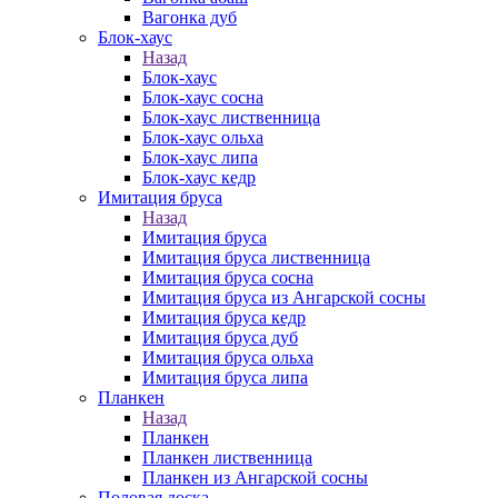
Вагонка дуб
Блок-хаус
Назад
Блок-хаус
Блок-хаус сосна
Блок-хаус лиственница
Блок-хаус ольха
Блок-хаус липа
Блок-хаус кедр
Имитация бруса
Назад
Имитация бруса
Имитация бруса лиственница
Имитация бруса сосна
Имитация бруса из Ангарской сосны
Имитация бруса кедр
Имитация бруса дуб
Имитация бруса ольха
Имитация бруса липа
Планкен
Назад
Планкен
Планкен лиственница
Планкен из Ангарской сосны
Половая доска