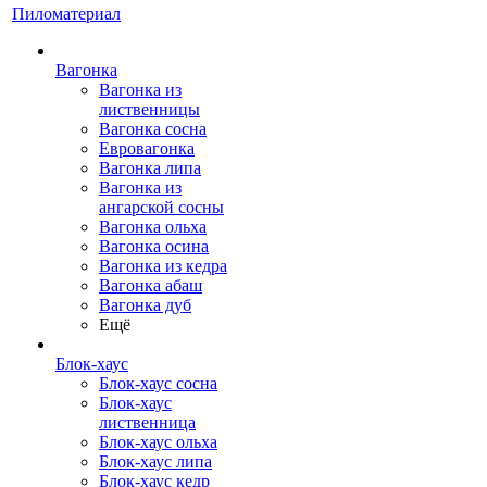
Пиломатериал
Вагонка
Вагонка из
лиственницы
Вагонка сосна
Евровагонка
Вагонка липа
Вагонка из
ангарской сосны
Вагонка ольха
Вагонка осина
Вагонка из кедра
Вагонка абаш
Вагонка дуб
Ещё
Блок-хаус
Блок-хаус сосна
Блок-хаус
лиственница
Блок-хаус ольха
Блок-хаус липа
Блок-хаус кедр