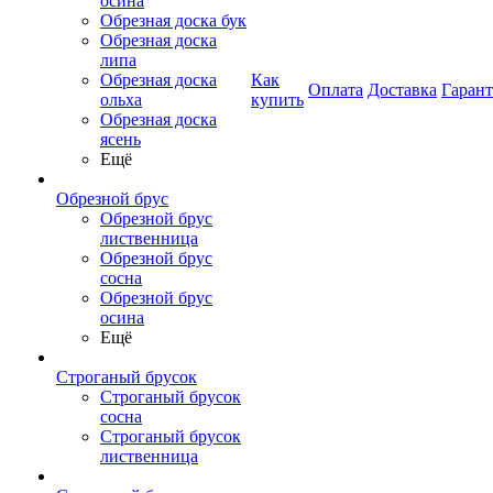
осина
Обрезная доска бук
Обрезная доска
липа
Обрезная доска
Как
Оплата
Доставка
Гаран
ольха
купить
Обрезная доска
ясень
Ещё
Обрезной брус
Обрезной брус
лиственница
Обрезной брус
сосна
Обрезной брус
осина
Ещё
Строганый брусок
Строганый брусок
сосна
Строганый брусок
лиственница