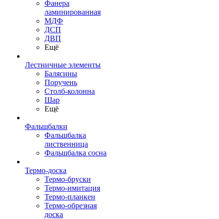
Фанера
ламинированная
МДФ
ДСП
ДВП
Ещё
Лестничные элементы
Балясины
Поручень
Столб-колонна
Шар
Ещё
Фальшбалки
Фальшбалка
лиственница
Фальшбалка сосна
Термо-доска
Термо-бруски
Термо-имитация
Термо-планкен
Термо-обрезная
доска