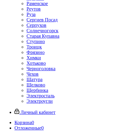
Раменское
Реутов
Руза
Сергиев Посад
Серпухов
Солнечногорск
Старая Купавна
Ступино
Троицк
Фрязино
Химки
Хотьково
Черноголовка
Чехов
Шатура
Щелково
Щербинка
Электросталь
Электроугли
Личный кабинет
Корзина
0
Отложенные
0