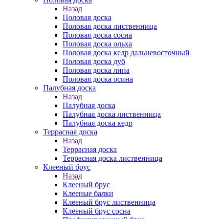
Назад
Половая доска
Половая доска лиственница
Половая доска сосна
Половая доска ольха
Половая доска кедр дальневосточный
Половая доска дуб
Половая доска липа
Половая доска осина
Палубная доска
Назад
Палубная доска
Палубная доска лиственница
Палубная доска кедр
Террасная доска
Назад
Террасная доска
Террасная доска лиственница
Клееный брус
Назад
Клееный брус
Клееные балки
Клееный брус лиственница
Клееный брус сосна