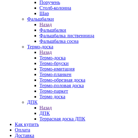
Поручень
Столб-колонна
Шар
Фальшбалки
Назад
Фальшбалки
Фальшбалка лиственница
Фальшбалка сосна
Термо-доска
Назад
Термо-доска
Термо-бруски
Термо-имитация
Термо-планкен
Термо-обрезная доска
Термо-половая доска
Термо-паркет
Термо доска
ДПК
Назад
ДПК
Террасная доска ДПК
Как купить
Оплата
Доставка