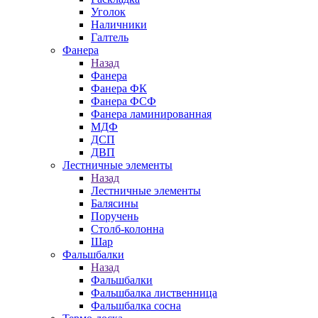
Уголок
Наличники
Галтель
Фанера
Назад
Фанера
Фанера ФК
Фанера ФСФ
Фанера ламинированная
МДФ
ДСП
ДВП
Лестничные элементы
Назад
Лестничные элементы
Балясины
Поручень
Столб-колонна
Шар
Фальшбалки
Назад
Фальшбалки
Фальшбалка лиственница
Фальшбалка сосна