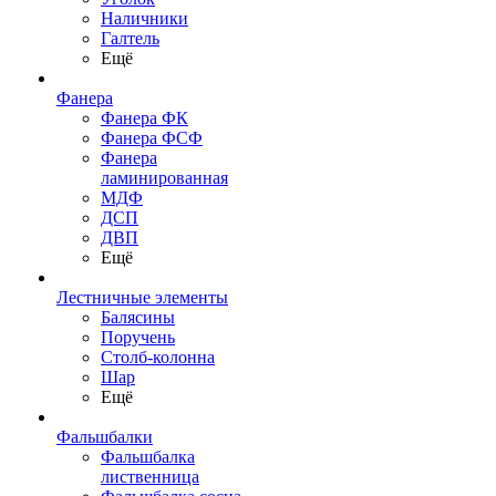
Наличники
Галтель
Ещё
Фанера
Фанера ФК
Фанера ФСФ
Фанера
ламинированная
МДФ
ДСП
ДВП
Ещё
Лестничные элементы
Балясины
Поручень
Столб-колонна
Шар
Ещё
Фальшбалки
Фальшбалка
лиственница