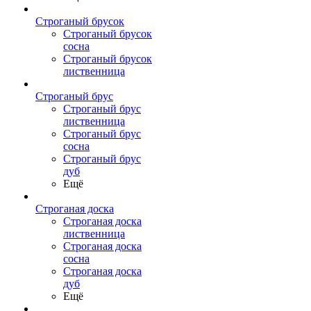
Строганый брусок
Строганый брусок
сосна
Строганый брусок
лиственница
Строганый брус
Строганый брус
лиственница
Строганый брус
сосна
Строганый брус
дуб
Ещё
Строганая доска
Строганая доска
лиственница
Строганая доска
сосна
Строганая доска
дуб
Ещё