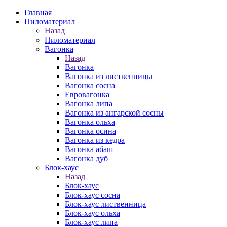
Главная
Пиломатериал
Назад
Пиломатериал
Вагонка
Назад
Вагонка
Вагонка из лиственницы
Вагонка сосна
Евровагонка
Вагонка липа
Вагонка из ангарской сосны
Вагонка ольха
Вагонка осина
Вагонка из кедра
Вагонка абаш
Вагонка дуб
Блок-хаус
Назад
Блок-хаус
Блок-хаус сосна
Блок-хаус лиственница
Блок-хаус ольха
Блок-хаус липа