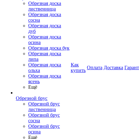
Обрезная доска
лиственница
Обрезная доска
сосна
Обрезная доска
дуб
Обрезная доска
осина
Обрезная доска бук
Обрезная доска
липа
Обрезная доска
Как
Оплата
Доставка
Гаран
ольха
купить
Обрезная доска
ясень
Ещё
Обрезной брус
Обрезной брус
лиственница
Обрезной брус
сосна
Обрезной брус
осина
Ещё