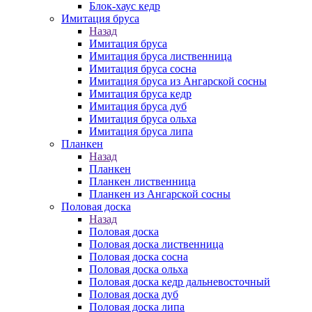
Блок-хаус кедр
Имитация бруса
Назад
Имитация бруса
Имитация бруса лиственница
Имитация бруса сосна
Имитация бруса из Ангарской сосны
Имитация бруса кедр
Имитация бруса дуб
Имитация бруса ольха
Имитация бруса липа
Планкен
Назад
Планкен
Планкен лиственница
Планкен из Ангарской сосны
Половая доска
Назад
Половая доска
Половая доска лиственница
Половая доска сосна
Половая доска ольха
Половая доска кедр дальневосточный
Половая доска дуб
Половая доска липа