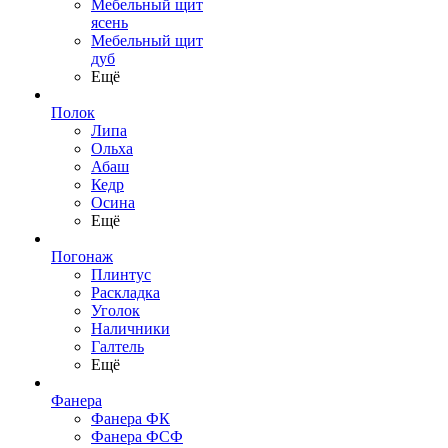
Мебельный щит
ясень
Мебельный щит
дуб
Ещё
Полок
Липа
Ольха
Абаш
Кедр
Осина
Ещё
Погонаж
Плинтус
Раскладка
Уголок
Наличники
Галтель
Ещё
Фанера
Фанера ФК
Фанера ФСФ