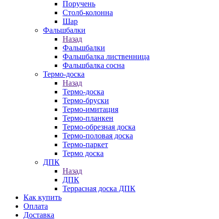
Поручень
Столб-колонна
Шар
Фальшбалки
Назад
Фальшбалки
Фальшбалка лиственница
Фальшбалка сосна
Термо-доска
Назад
Термо-доска
Термо-бруски
Термо-имитация
Термо-планкен
Термо-обрезная доска
Термо-половая доска
Термо-паркет
Термо доска
ДПК
Назад
ДПК
Террасная доска ДПК
Как купить
Оплата
Доставка