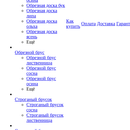
осина
Обрезная доска бук
Обрезная доска
липа
Обрезная доска
Как
Оплата
Доставка
Гаран
ольха
купить
Обрезная доска
ясень
Ещё
Обрезной брус
Обрезной брус
лиственница
Обрезной брус
сосна
Обрезной брус
осина
Ещё
Строганый брусок
Строганый брусок
сосна
Строганый брусок
лиственница