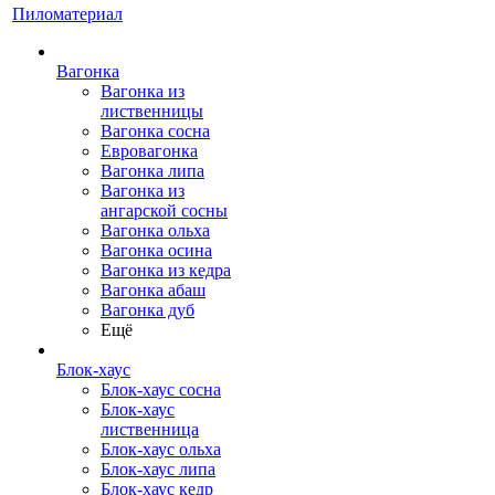
Пиломатериал
Вагонка
Вагонка из
лиственницы
Вагонка сосна
Евровагонка
Вагонка липа
Вагонка из
ангарской сосны
Вагонка ольха
Вагонка осина
Вагонка из кедра
Вагонка абаш
Вагонка дуб
Ещё
Блок-хаус
Блок-хаус сосна
Блок-хаус
лиственница
Блок-хаус ольха
Блок-хаус липа
Блок-хаус кедр