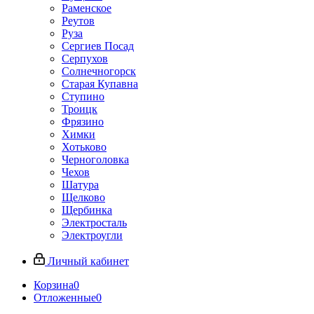
Раменское
Реутов
Руза
Сергиев Посад
Серпухов
Солнечногорск
Старая Купавна
Ступино
Троицк
Фрязино
Химки
Хотьково
Черноголовка
Чехов
Шатура
Щелково
Щербинка
Электросталь
Электроугли
Личный кабинет
Корзина
0
Отложенные
0