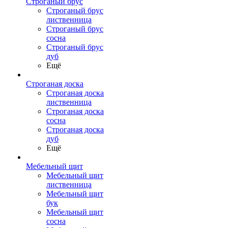
Строганый брус
Строганый брус
лиственница
Строганый брус
сосна
Строганый брус
дуб
Ещё
Строганая доска
Строганая доска
лиственница
Строганая доска
сосна
Строганая доска
дуб
Ещё
Мебельный щит
Мебельный щит
лиственница
Мебельный щит
бук
Мебельный щит
сосна