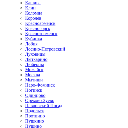
Кашира
Клин
Коломна
Королёв
Красноармейск
Красногорск
Краснознаменск
Кубинка
Лобня
Лосино-Петровский
Луховицы
Лыткарино
Люберцы
Можайск
Москва
Мытищи
Наро-Фоминск
Ногинск
Одинцово
Орехово-Зуево
Павловский Посад
Подольск
Протвино
Пушкино
Пущино