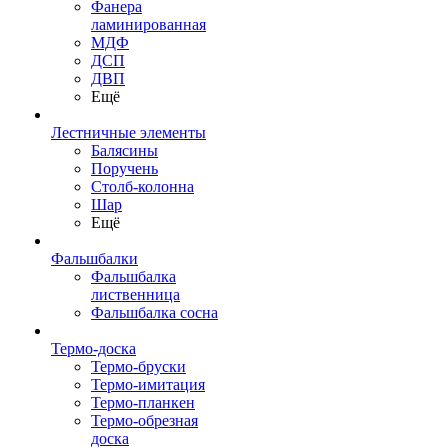
Фанера
ламинированная
МДФ
ДСП
ДВП
Ещё
Лестничные элементы
Балясины
Поручень
Столб-колонна
Шар
Ещё
Фальшбалки
Фальшбалка
лиственница
Фальшбалка сосна
Термо-доска
Термо-бруски
Термо-имитация
Термо-планкен
Термо-обрезная
доска