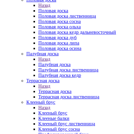
Назад
Половая доска
Половая доска лиственница
Половая доска сосна
Половая доска ольха
Половая доска кедр дальневосточный
Половая доска дуб
Половая доска липа
Половая доска осина
Палубная доска
Назад
Палубная доска
Палубная доска лиственница
Палубная доска кедр
Террасная доска
Назад
Террасная доска
Террасная доска лиственница
Клееный брус
Назад
Клееный брус
Клееные балки
Клееный брус лиственница
Клееный брус сосна