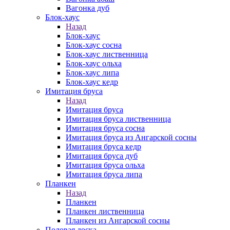
Вагонка дуб
Блок-хаус
Назад
Блок-хаус
Блок-хаус сосна
Блок-хаус лиственница
Блок-хаус ольха
Блок-хаус липа
Блок-хаус кедр
Имитация бруса
Назад
Имитация бруса
Имитация бруса лиственница
Имитация бруса сосна
Имитация бруса из Ангарской сосны
Имитация бруса кедр
Имитация бруса дуб
Имитация бруса ольха
Имитация бруса липа
Планкен
Назад
Планкен
Планкен лиственница
Планкен из Ангарской сосны
Половая доска