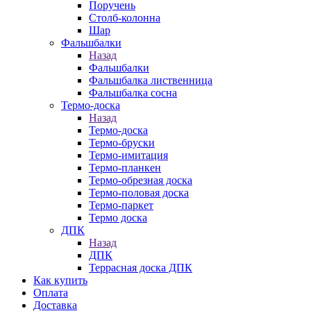
Поручень
Столб-колонна
Шар
Фальшбалки
Назад
Фальшбалки
Фальшбалка лиственница
Фальшбалка сосна
Термо-доска
Назад
Термо-доска
Термо-бруски
Термо-имитация
Термо-планкен
Термо-обрезная доска
Термо-половая доска
Термо-паркет
Термо доска
ДПК
Назад
ДПК
Террасная доска ДПК
Как купить
Оплата
Доставка