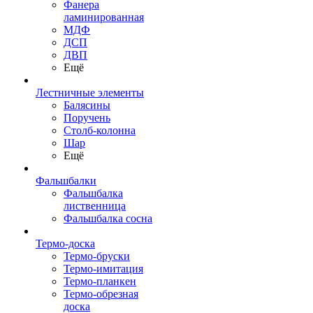
Фанера
ламинированная
МДФ
ДСП
ДВП
Ещё
Лестничные элементы
Балясины
Поручень
Столб-колонна
Шар
Ещё
Фальшбалки
Фальшбалка
лиственница
Фальшбалка сосна
Термо-доска
Термо-бруски
Термо-имитация
Термо-планкен
Термо-обрезная
доска