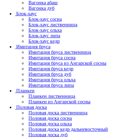
Вагонка абаш
Вагонка дуб
Блок-хаус
Блок-хаус сосна
Блок-хаус лиственница
Блок-хаус ольха
Блок-хаус липа
Блок-хаус кедр
Имитация бруса
Имитация бруса лиственница
Имитация бруса сосна
Имитация бруса из Ангарской сосны
Имитация бруса кедр
Имитация бруса дуб
Имитация бруса ольха
Имитация бруса липа
Планкен
Планкен лиственница
Планкен из Ангарской сосны
Половая доска
Половая доска лиственница
Половая доска сосна
Половая доска ольха
Половая доска кедр дальневосточный
Половая доска дуб