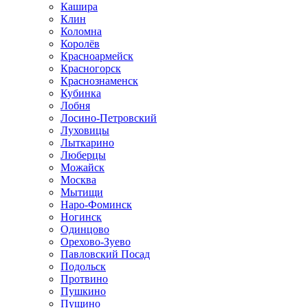
Кашира
Клин
Коломна
Королёв
Красноармейск
Красногорск
Краснознаменск
Кубинка
Лобня
Лосино-Петровский
Луховицы
Лыткарино
Люберцы
Можайск
Москва
Мытищи
Наро-Фоминск
Ногинск
Одинцово
Орехово-Зуево
Павловский Посад
Подольск
Протвино
Пушкино
Пущино