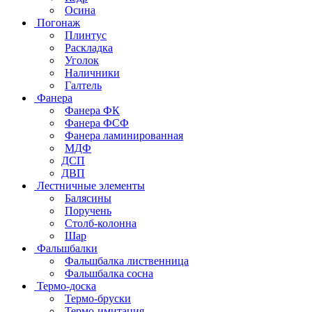
Осина
Погонаж
Плинтус
Раскладка
Уголок
Наличники
Галтель
Фанера
Фанера ФК
Фанера ФСФ
Фанера ламинированная
МДФ
ДСП
ДВП
Лестничные элементы
Балясины
Поручень
Столб-колонна
Шар
Фальшбалки
Фальшбалка лиственница
Фальшбалка сосна
Термо-доска
Термо-бруски
Термо-имитация