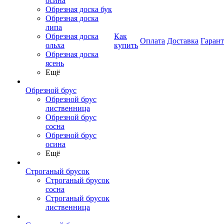
осина
Обрезная доска бук
Обрезная доска
липа
Обрезная доска
Как
Оплата
Доставка
Гаран
ольха
купить
Обрезная доска
ясень
Ещё
Обрезной брус
Обрезной брус
лиственница
Обрезной брус
сосна
Обрезной брус
осина
Ещё
Строганый брусок
Строганый брусок
сосна
Строганый брусок
лиственница