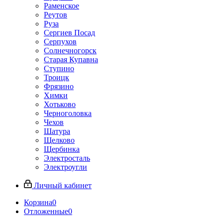
Раменское
Реутов
Руза
Сергиев Посад
Серпухов
Солнечногорск
Старая Купавна
Ступино
Троицк
Фрязино
Химки
Хотьково
Черноголовка
Чехов
Шатура
Щелково
Щербинка
Электросталь
Электроугли
Личный кабинет
Корзина
0
Отложенные
0