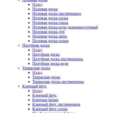
Назад
Половая доска
Половая доска лиственница
Половая доска сосна
Половая доска ольха
Половая доска кедр дальневосточный
Половая доска дуб
Половая доска липа
Половая доска осина
Палубная доска
Назад
Палубная доска
Палубная доска лиственница
Палубная доска кедр
Террасная доска
Назад
Террасная доска
Террасная доска лиственница
Клееный брус
Назад
Клееный брус
Клееные балки
Клееный брус лиственница
Клееный брус сосна