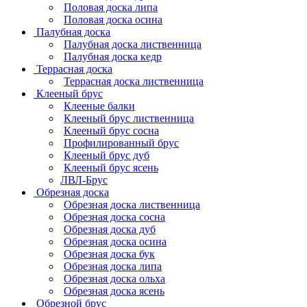
Половая доска липа
Половая доска осина
Палубная доска
Палубная доска лиственница
Палубная доска кедр
Террасная доска
Террасная доска лиственница
Клееный брус
Клееные балки
Клееный брус лиственница
Клееный брус сосна
Профилированный брус
Клееный брус дуб
Клееный брус ясень
ЛВЛ-Брус
Обрезная доска
Обрезная доска лиственница
Обрезная доска сосна
Обрезная доска дуб
Обрезная доска осина
Обрезная доска бук
Обрезная доска липа
Обрезная доска ольха
Обрезная доска ясень
Обрезной брус