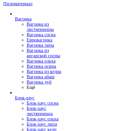
Пиломатериал
Вагонка
Вагонка из
лиственницы
Вагонка сосна
Евровагонка
Вагонка липа
Вагонка из
ангарской сосны
Вагонка ольха
Вагонка осина
Вагонка из кедра
Вагонка абаш
Вагонка дуб
Ещё
Блок-хаус
Блок-хаус сосна
Блок-хаус
лиственница
Блок-хаус ольха
Блок-хаус липа
Блок-хаус кедр