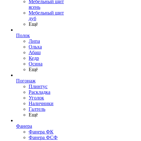
Мебельный щит
ясень
Мебельный щит
дуб
Ещё
Полок
Липа
Ольха
Абаш
Кедр
Осина
Ещё
Погонаж
Плинтус
Раскладка
Уголок
Наличники
Галтель
Ещё
Фанера
Фанера ФК
Фанера ФСФ