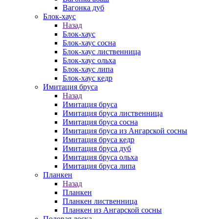
Вагонка дуб
Блок-хаус
Назад
Блок-хаус
Блок-хаус сосна
Блок-хаус лиственница
Блок-хаус ольха
Блок-хаус липа
Блок-хаус кедр
Имитация бруса
Назад
Имитация бруса
Имитация бруса лиственница
Имитация бруса сосна
Имитация бруса из Ангарской сосны
Имитация бруса кедр
Имитация бруса дуб
Имитация бруса ольха
Имитация бруса липа
Планкен
Назад
Планкен
Планкен лиственница
Планкен из Ангарской сосны
Половая доска