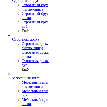
Строганый брус
Строганый брус
лиственница
Строганый брус
сосна
Строганый брус
дуб
Ещё
Строганая доска
Строганая доска
лиственница
Строганая доска
сосна
Строганая доска
дуб
Ещё
Мебельный щит
Мебельный щит
лиственница
Мебельный щит
бук
Мебельный щит
сосна