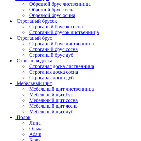
Обрезной брус лиственница
Обрезной брус сосна
Обрезной брус осина
Строганый брусок
Строганый брусок сосна
Строганый брусок лиственница
Строганый брус
Строганый брус лиственница
Строганый брус сосна
Строганый брус дуб
Строганая доска
Строганая доска лиственница
Строганая доска сосна
Строганая доска дуб
Мебельный щит
Мебельный щит лиственница
Мебельный щит бук
Мебельный щит сосна
Мебельный щит ясень
Мебельный щит дуб
Полок
Липа
Ольха
Абаш
Кедр