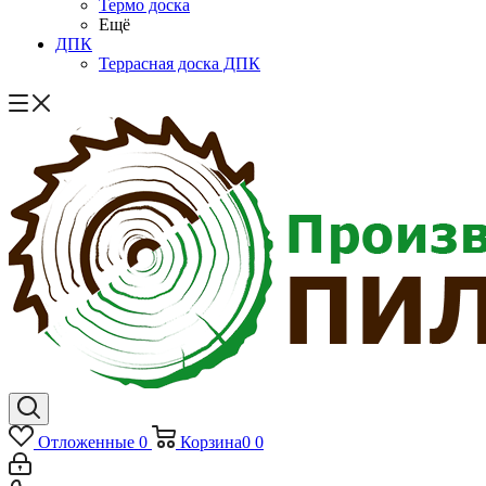
Термо доска
Ещё
ДПК
Террасная доска ДПК
Отложенные
0
Корзина
0
0