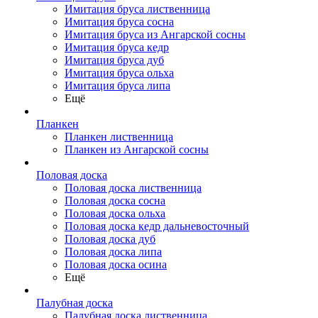
Имитация бруса лиственница
Имитация бруса сосна
Имитация бруса из Ангарской сосны
Имитация бруса кедр
Имитация бруса дуб
Имитация бруса ольха
Имитация бруса липа
Ещё
Планкен
Планкен лиственница
Планкен из Ангарской сосны
Половая доска
Половая доска лиственница
Половая доска сосна
Половая доска ольха
Половая доска кедр дальневосточный
Половая доска дуб
Половая доска липа
Половая доска осина
Ещё
Палубная доска
Палубная доска лиственница