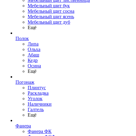
Мебельный щит лиственница
Мебельный щит бук
Мебельный щит сосна
Мебельный щит ясень
Мебельный щит дуб
Ещё
Полок
Липа
Ольха
Абаш
Кедр
Осина
Ещё
Погонаж
Плинтус
Раскладка
Уголок
Наличники
Галтель
Ещё
Фанера
Фанера ФК