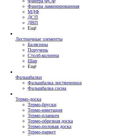
Фанера ФСФ
Фанера ламинированная
МДФ
ДСП
ДВП
Ещё
Лестничные элементы
Балясины
Поручень
Столб-колонна
Шар
Ещё
Фальшбалки
Фальшбалка лиственница
Фальшбалка сосна
Термо-доска
Термо-бруски
Термо-имитация
Термо-планкен
Термо-обрезная доска
Термо-половая доска
Термо-паркет