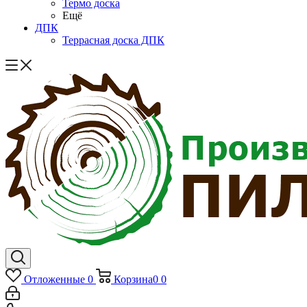
Термо доска
Ещё
ДПК
Террасная доска ДПК
Отложенные
0
Корзина
0
0