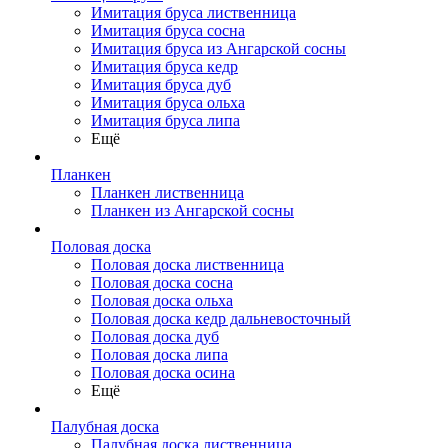
Имитация бруса лиственница
Имитация бруса сосна
Имитация бруса из Ангарской сосны
Имитация бруса кедр
Имитация бруса дуб
Имитация бруса ольха
Имитация бруса липа
Ещё
Планкен
Планкен лиственница
Планкен из Ангарской сосны
Половая доска
Половая доска лиственница
Половая доска сосна
Половая доска ольха
Половая доска кедр дальневосточный
Половая доска дуб
Половая доска липа
Половая доска осина
Ещё
Палубная доска
Палубная доска лиственница