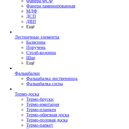
Фанера ФСФ
Фанера ламинированная
МДФ
ДСП
ДВП
Ещё
Лестничные элементы
Балясины
Поручень
Столб-колонна
Шар
Ещё
Фальшбалки
Фальшбалка лиственница
Фальшбалка сосна
Термо-доска
Термо-бруски
Термо-имитация
Термо-планкен
Термо-обрезная доска
Термо-половая доска
Термо-паркет