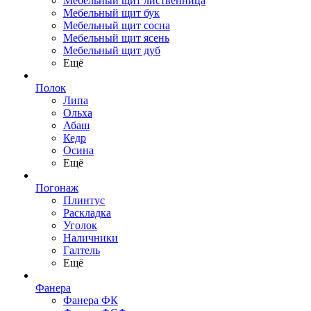
Мебельный щит лиственница
Мебельный щит бук
Мебельный щит сосна
Мебельный щит ясень
Мебельный щит дуб
Ещё
Полок
Липа
Ольха
Абаш
Кедр
Осина
Ещё
Погонаж
Плинтус
Раскладка
Уголок
Наличники
Галтель
Ещё
Фанера
Фанера ФК