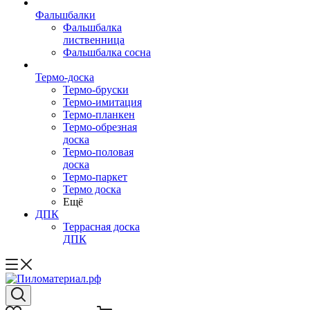
Фальшбалки
Фальшбалка
лиственница
Фальшбалка сосна
Термо-доска
Термо-бруски
Термо-имитация
Термо-планкен
Термо-обрезная
доска
Термо-половая
доска
Термо-паркет
Термо доска
Ещё
ДПК
Террасная доска
ДПК