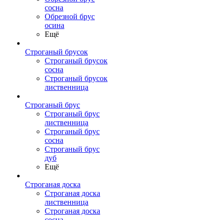
сосна
Обрезной брус
осина
Ещё
Строганый брусок
Строганый брусок
сосна
Строганый брусок
лиственница
Строганый брус
Строганый брус
лиственница
Строганый брус
сосна
Строганый брус
дуб
Ещё
Строганая доска
Строганая доска
лиственница
Строганая доска
сосна