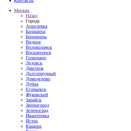
Контакты
Москва
Назад
Города
Апрелевка
Балашиха
Бронницы
Видное
Волоколамск
Воскресенск
Голицыно
Дедовск
Дмитров
Долгопрудный
Домодедово
Дубна
Егорьевск
Жуковский
Зарайск
Звенигород
Зеленоград
Ивантеевка
Истра
Кашира