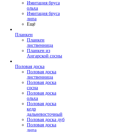
Имитация бруса
ольха
Имитация бруса
липа
Ещё
Планкен
Планкен
лиственница
Планкен из
Ангарской сосны
Половая доска
Половая доска
лиственница
Половая доска
сосна
Половая доска
ольха
Половая доска
кедр
дальневосточный
Половая доска дуб
Половая доска
липа