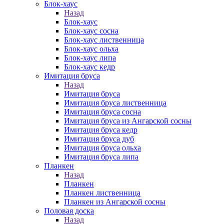
Блок-хаус
Назад
Блок-хаус
Блок-хаус сосна
Блок-хаус лиственница
Блок-хаус ольха
Блок-хаус липа
Блок-хаус кедр
Имитация бруса
Назад
Имитация бруса
Имитация бруса лиственница
Имитация бруса сосна
Имитация бруса из Ангарской сосны
Имитация бруса кедр
Имитация бруса дуб
Имитация бруса ольха
Имитация бруса липа
Планкен
Назад
Планкен
Планкен лиственница
Планкен из Ангарской сосны
Половая доска
Назад