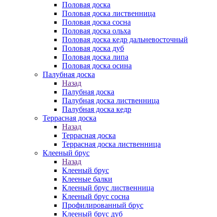
Половая доска
Половая доска лиственница
Половая доска сосна
Половая доска ольха
Половая доска кедр дальневосточный
Половая доска дуб
Половая доска липа
Половая доска осина
Палубная доска
Назад
Палубная доска
Палубная доска лиственница
Палубная доска кедр
Террасная доска
Назад
Террасная доска
Террасная доска лиственница
Клееный брус
Назад
Клееный брус
Клееные балки
Клееный брус лиственница
Клееный брус сосна
Профилированный брус
Клееный брус дуб