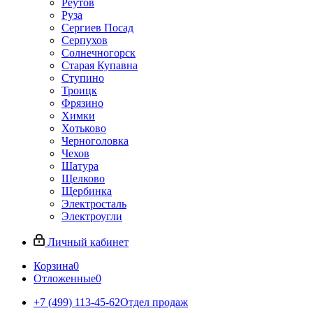
Реутов
Руза
Сергиев Посад
Серпухов
Солнечногорск
Старая Купавна
Ступино
Троицк
Фрязино
Химки
Хотьково
Черноголовка
Чехов
Шатура
Щелково
Щербинка
Электросталь
Электроугли
Личный кабинет
Корзина
0
Отложенные
0
+7 (499) 113-45-62
Отдел продаж