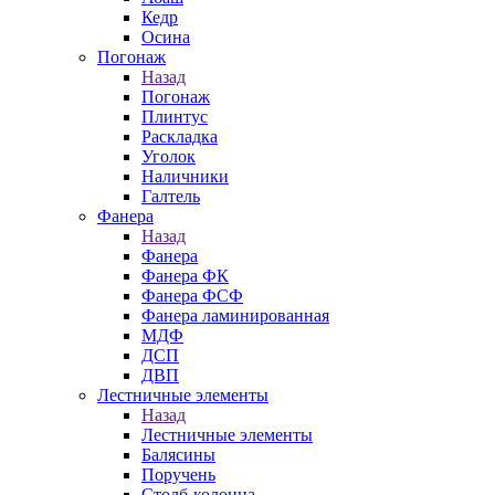
Кедр
Осина
Погонаж
Назад
Погонаж
Плинтус
Раскладка
Уголок
Наличники
Галтель
Фанера
Назад
Фанера
Фанера ФК
Фанера ФСФ
Фанера ламинированная
МДФ
ДСП
ДВП
Лестничные элементы
Назад
Лестничные элементы
Балясины
Поручень
Столб-колонна