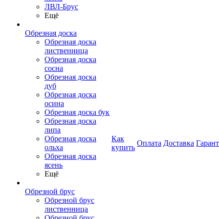
ЛВЛ-Брус
Ещё
Обрезная доска
Обрезная доска
лиственница
Обрезная доска
сосна
Обрезная доска
дуб
Обрезная доска
осина
Обрезная доска бук
Обрезная доска
липа
Обрезная доска
Как
Оплата
Доставка
Гаран
ольха
купить
Обрезная доска
ясень
Ещё
Обрезной брус
Обрезной брус
лиственница
Обрезной брус