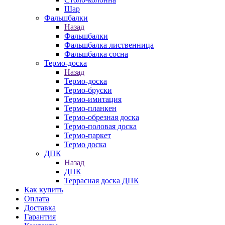
Шар
Фальшбалки
Назад
Фальшбалки
Фальшбалка лиственница
Фальшбалка сосна
Термо-доска
Назад
Термо-доска
Термо-бруски
Термо-имитация
Термо-планкен
Термо-обрезная доска
Термо-половая доска
Термо-паркет
Термо доска
ДПК
Назад
ДПК
Террасная доска ДПК
Как купить
Оплата
Доставка
Гарантия