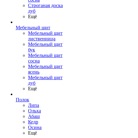
Строганая доска
дуб
Ещё
Мебельный щит
Мебельный щит
лиственница
Мебельный щит
бук
Мебельный щит
сосна
Мебельный щит
ясень
Мебельный щит
дуб
Ещё
Полок
Липа
Ольха
Абаш
Кедр
Осина
Ещё