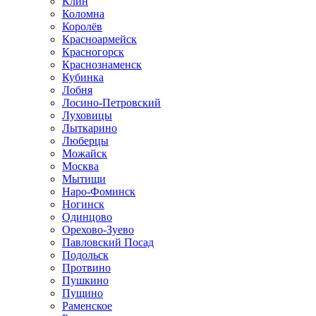
Клин
Коломна
Королёв
Красноармейск
Красногорск
Краснознаменск
Кубинка
Лобня
Лосино-Петровский
Луховицы
Лыткарино
Люберцы
Можайск
Москва
Мытищи
Наро-Фоминск
Ногинск
Одинцово
Орехово-Зуево
Павловский Посад
Подольск
Протвино
Пушкино
Пущино
Раменское