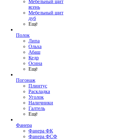
Мебельный щит
ясень
Мебельный щит
дуб
Ещё
Полок
Липа
Ольха
Абаш
Кедр
Осина
Ещё
Погонаж
Плинтус
Раскладка
Уголок
Наличники
Галтель
Ещё
Фанера
Фанера ФК
Фанера ФСФ