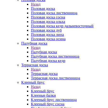
Назад
Половая доска
Половая доска лиственница
Половая доска сосна
Половая доска ольха
Половая доска кедр дальневосточный
Половая доска дуб
Половая доска липа
Половая доска осина
Палубная доска
Назад
Палубная доска
Палубная доска лиственница
Палубная доска кедр
Террасная доска
Назад
Террасная доска
Террасная доска лиственница
Клееный брус
Назад
Клееный брус
Клееные балки
Клееный брус лиственница
Клееный брус сосна