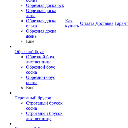
осина
Обрезная доска бук
Обрезная доска
липа
Обрезная доска
Как
Оплата
Доставка
Гаран
ольха
купить
Обрезная доска
ясень
Ещё
Обрезной брус
Обрезной брус
лиственница
Обрезной брус
сосна
Обрезной брус
осина
Ещё
Строганый брусок
Строганый брусок
сосна
Строганый брусок
лиственница