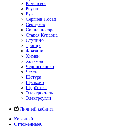
Раменское
Реутов
Руза
Сергиев Посад
Серпухов
Солнечногорск
Старая Купавна
Ступино
Троицк
Фрязино
Химки
Хотьково
Черноголовка
Чехов
Шатура
Щелково
Щербинка
Электросталь
Электроугли
Личный кабинет
Корзина
0
Отложенные
0