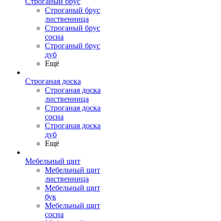
Строганый брус
Строганый брус
лиственница
Строганый брус
сосна
Строганый брус
дуб
Ещё
Строганая доска
Строганая доска
лиственница
Строганая доска
сосна
Строганая доска
дуб
Ещё
Мебельный щит
Мебельный щит
лиственница
Мебельный щит
бук
Мебельный щит
сосна