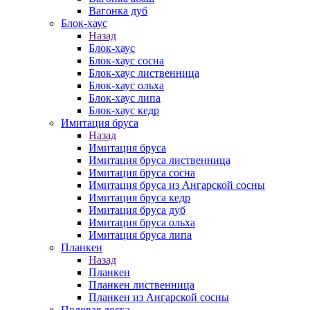
Вагонка дуб
Блок-хаус
Назад
Блок-хаус
Блок-хаус сосна
Блок-хаус лиственница
Блок-хаус ольха
Блок-хаус липа
Блок-хаус кедр
Имитация бруса
Назад
Имитация бруса
Имитация бруса лиственница
Имитация бруса сосна
Имитация бруса из Ангарской сосны
Имитация бруса кедр
Имитация бруса дуб
Имитация бруса ольха
Имитация бруса липа
Планкен
Назад
Планкен
Планкен лиственница
Планкен из Ангарской сосны
Половая доска