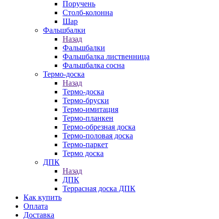
Поручень
Столб-колонна
Шар
Фальшбалки
Назад
Фальшбалки
Фальшбалка лиственница
Фальшбалка сосна
Термо-доска
Назад
Термо-доска
Термо-бруски
Термо-имитация
Термо-планкен
Термо-обрезная доска
Термо-половая доска
Термо-паркет
Термо доска
ДПК
Назад
ДПК
Террасная доска ДПК
Как купить
Оплата
Доставка