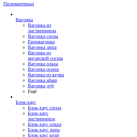
Пиломатериал
Вагонка
Вагонка из
лиственницы
Вагонка сосна
Евровагонка
Вагонка липа
Вагонка из
ангарской сосны
Вагонка ольха
Вагонка осина
Вагонка из кедра
Вагонка абаш
Вагонка дуб
Ещё
Блок-хаус
Блок-хаус сосна
Блок-хаус
лиственница
Блок-хаус ольха
Блок-хаус липа
Блок-хаус кедр