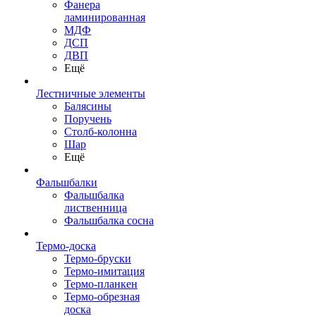
Фанера
ламинированная
МДФ
ДСП
ДВП
Ещё
Лестничные элементы
Балясины
Поручень
Столб-колонна
Шар
Ещё
Фальшбалки
Фальшбалка
лиственница
Фальшбалка сосна
Термо-доска
Термо-бруски
Термо-имитация
Термо-планкен
Термо-обрезная
доска