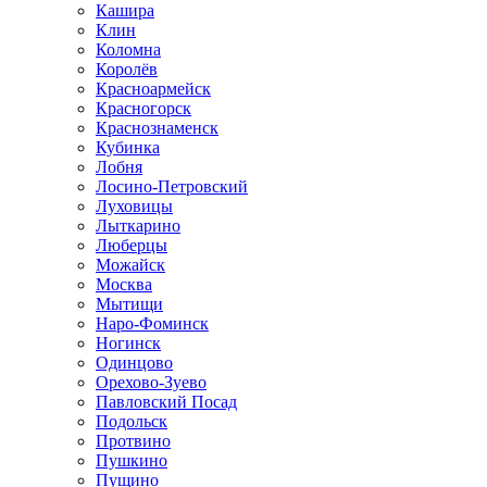
Кашира
Клин
Коломна
Королёв
Красноармейск
Красногорск
Краснознаменск
Кубинка
Лобня
Лосино-Петровский
Луховицы
Лыткарино
Люберцы
Можайск
Москва
Мытищи
Наро-Фоминск
Ногинск
Одинцово
Орехово-Зуево
Павловский Посад
Подольск
Протвино
Пушкино
Пущино