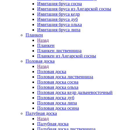
Имитация бруса сосна
Имитация бруса из Ангарской сосны
Имитация бруса кедр
Имитация бруса дуб
Имитация бруса ольха
Имитация бруса липа
Планкен
Назад
Планкен
Планкен лиственница
Планкен из Ангарской сосны
Половая доска
Назад
Половая доска
Половая доска лиственница
Половая доска сосна
Половая доска ольха
Половая доска кедр дальневосточный
Половая доска дуб
Половая доска липа
Половая доска осина
Палубная доска
Назад
Палубная доска
Палубная доска лиственница