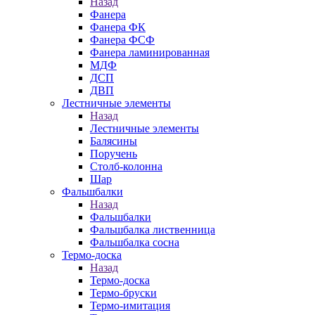
Назад
Фанера
Фанера ФК
Фанера ФСФ
Фанера ламинированная
МДФ
ДСП
ДВП
Лестничные элементы
Назад
Лестничные элементы
Балясины
Поручень
Столб-колонна
Шар
Фальшбалки
Назад
Фальшбалки
Фальшбалка лиственница
Фальшбалка сосна
Термо-доска
Назад
Термо-доска
Термо-бруски
Термо-имитация