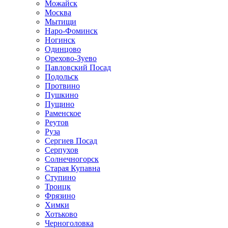
Можайск
Москва
Мытищи
Наро-Фоминск
Ногинск
Одинцово
Орехово-Зуево
Павловский Посад
Подольск
Протвино
Пушкино
Пущино
Раменское
Реутов
Руза
Сергиев Посад
Серпухов
Солнечногорск
Старая Купавна
Ступино
Троицк
Фрязино
Химки
Хотьково
Черноголовка