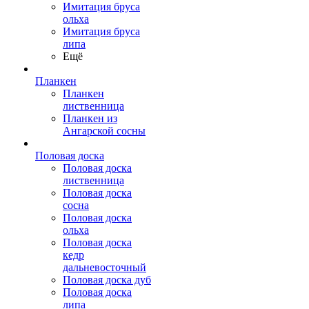
Имитация бруса
ольха
Имитация бруса
липа
Ещё
Планкен
Планкен
лиственница
Планкен из
Ангарской сосны
Половая доска
Половая доска
лиственница
Половая доска
сосна
Половая доска
ольха
Половая доска
кедр
дальневосточный
Половая доска дуб
Половая доска
липа