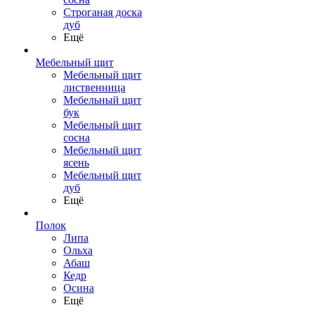
Строганая доска
дуб
Ещё
Мебельный щит
Мебельный щит
лиственница
Мебельный щит
бук
Мебельный щит
сосна
Мебельный щит
ясень
Мебельный щит
дуб
Ещё
Полок
Липа
Ольха
Абаш
Кедр
Осина
Ещё