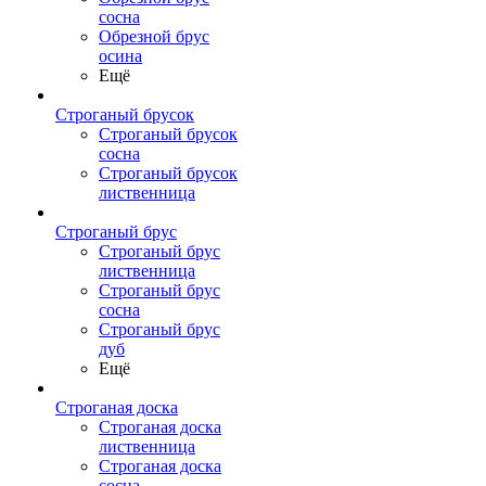
сосна
Обрезной брус
осина
Ещё
Строганый брусок
Строганый брусок
сосна
Строганый брусок
лиственница
Строганый брус
Строганый брус
лиственница
Строганый брус
сосна
Строганый брус
дуб
Ещё
Строганая доска
Строганая доска
лиственница
Строганая доска
сосна