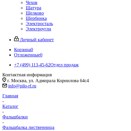
Чехов
Шатура
Щелково
Щербинка
Электросталь
Электроугли
Личный кабинет
Корзина
0
Отложенные
0
+7 (499) 113-45-62
Отдел продаж
Контактная информация
г. Москва, ул. Адмирала Корнилова 64с4
info@pilo-rf.ru
Главная
-
Каталог
-
Фальшбалки
-
Фальшбалка лиственница