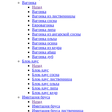
Вагонка
Назад
Вагонка
Вагонка из лиственницы
Вагонка сосна
Евровагонка
Вагонка липа
Вагонка из ангарской сосны
Вагонка ольха
Вагонка осина
Вагонка из кедра
Вагонка абаш
Вагонка дуб
Блок-хаус
Назад
Блок-хаус
Блок-хаус сосна
Блок-хаус лиственница
Блок-хаус ольха
Блок-хаус липа
Блок-хаус кедр
Имитация бруса
Назад
Имитация бруса
Имитация бруса лиственница