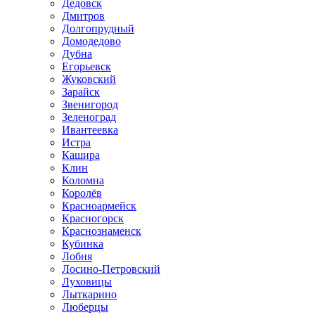
Дедовск
Дмитров
Долгопрудный
Домодедово
Дубна
Егорьевск
Жуковский
Зарайск
Звенигород
Зеленоград
Ивантеевка
Истра
Кашира
Клин
Коломна
Королёв
Красноармейск
Красногорск
Краснознаменск
Кубинка
Лобня
Лосино-Петровский
Луховицы
Лыткарино
Люберцы