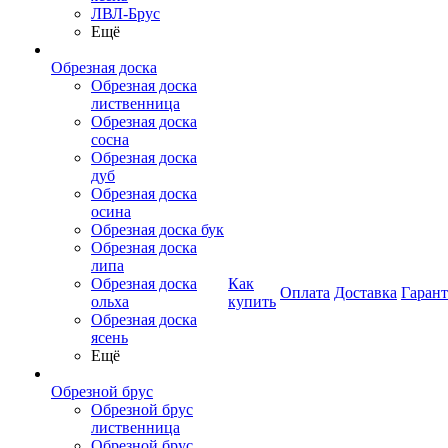
ЛВЛ-Брус
Ещё
Обрезная доска
Обрезная доска
лиственница
Обрезная доска
сосна
Обрезная доска
дуб
Обрезная доска
осина
Обрезная доска бук
Обрезная доска
липа
Обрезная доска
Как
Оплата
Доставка
Гаран
ольха
купить
Обрезная доска
ясень
Ещё
Обрезной брус
Обрезной брус
лиственница
Обрезной брус