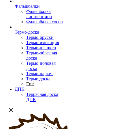
Фальшбалки
Фальшбалка
лиственница
Фальшбалка сосна
Термо-доска
Термо-бруски
Термо-имитация
Термо-планкен
Термо-обрезная
доска
Термо-половая
доска
Термо-паркет
Термо доска
Ещё
ДПК
Террасная доска
ДПК