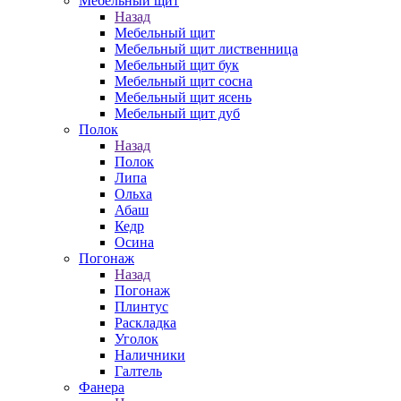
Мебельный щит
Назад
Мебельный щит
Мебельный щит лиственница
Мебельный щит бук
Мебельный щит сосна
Мебельный щит ясень
Мебельный щит дуб
Полок
Назад
Полок
Липа
Ольха
Абаш
Кедр
Осина
Погонаж
Назад
Погонаж
Плинтус
Раскладка
Уголок
Наличники
Галтель
Фанера